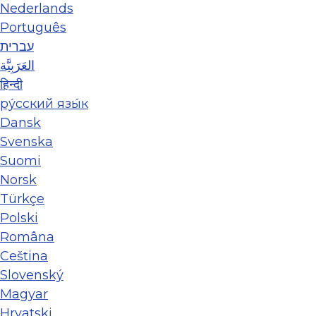
Nederlands
Português
עברית
العَرَبِيَّة
हिन्दी
ру́сский язы́к
Dansk
Svenska
Suomi
Norsk
Türkçe
Polski
Româna
Ceština
Slovenský
Magyar
Hrvatski