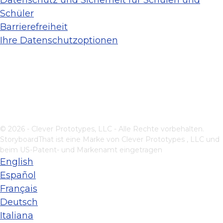
Datenschutz und Sicherheit für Schulen und
Schüler
Barrierefreiheit
Ihre Datenschutzoptionen
© 2026 - Clever Prototypes, LLC - Alle Rechte vorbehalten.
StoryboardThat ist eine Marke von
Clever Prototypes , LLC
und
beim US-Patent- und Markenamt eingetragen
English
Español
Français
Deutsch
Italiana