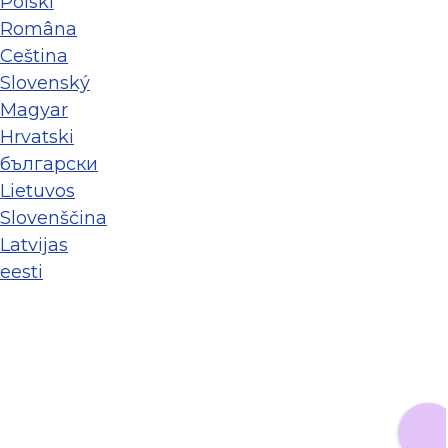
Polski
Româna
Ceština
Slovenský
Magyar
Hrvatski
български
Lietuvos
Slovenščina
Latvijas
eesti