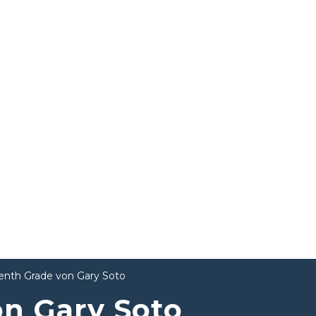
enth Grade von Gary Soto
n Gary Soto