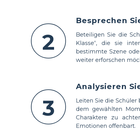
Besprechen Si
2
Beteiligen Sie die Sc
Klasse“, die sie int
bestimmte Szene oder
weiter erforschen möc
Analysieren S
3
Leiten Sie die Schüle
dem gewählten Momen
Charaktere zu achte
Emotionen offenbart.