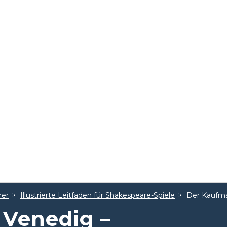
rer
Illustrierte Leitfaden für Shakespeare-Spiele
Der Kaufm
Venedig –