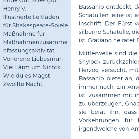
Ende Gut, Alles gut
Bassanio entdeckt, da
Henry V.
Schatullen: eine ist 
Illustrierte Leitfaden
Inschrift. Der Fürst
für Shakespeare-Spiele
silberne Schatulle, di
Maßnahme für
ist. Gratiano heiratet
Maßnahmenzusamme
nfassungsaktivität
Mittlerweile sind di
Verlorene Liebesmüh
Shylock zurückzahle
Viel Lärm um Nichts
Herzog versucht, mit
Wie du es Magst
Bassanio bietet an, 
Zwölfte Nacht
immer noch. Ein Anwa
ist, zusammen mit ihr
zu überzeugen, Gnade
sie berät ihn, das
Vorkehrungen für
irgendwelche von Ant