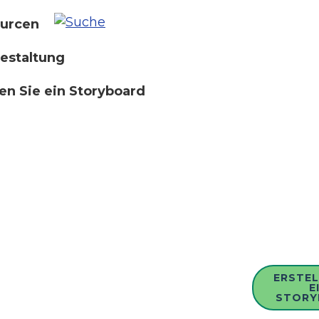
urcen
estaltung
len Sie ein Storyboard
ERSTEL
E
STORY