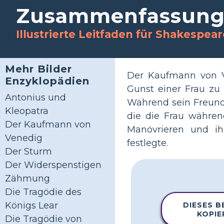
Zusammenfassun
Illustrierte Leitfaden für Shakespear
Mehr Bilder
Der Kaufmann von Ve
Enzyklopädien
Gunst einer Frau zu
Antonius und
Während sein Freund d
Kleopatra
die die Frau währen
Der Kaufmann von
Manövrieren und ihr
Venedig
festlegte.
Der Sturm
Der Widerspenstigen
Zähmung
Die Tragödie des
Königs Lear
DIESES B
KOPIE
Die Tragödie von