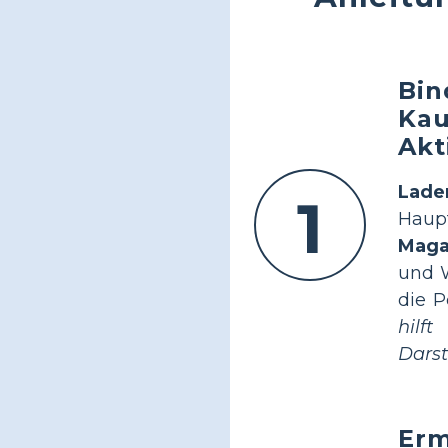
Bin
Kau
Akt
Lade
1
Haup
Maga
und W
die P
hilf
Darst
Erm