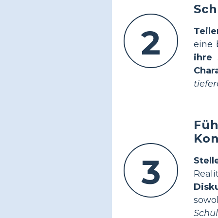
Sch
2
Teile
eine
ihre
Char
tiefe
Füh
Kon
3
Stel
Real
Disk
sowo
Schül