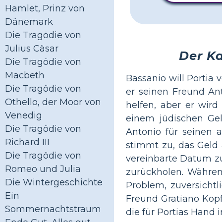
Hamlet, Prinz von
Dänemark
Die Tragödie von
Julius Cäsar
Der K
Die Tragödie von
Macbeth
Bassanio will Portia 
Die Tragödie von
er seinen Freund An
Othello, der Moor von
helfen, aber er wird
Venedig
einem jüdischen Gel
Die Tragödie von
Antonio für seinen 
Richard III
stimmt zu, das Geld
Die Tragödie von
vereinbarte Datum zu
Romeo und Julia
zurückholen. Währen
Die Wintergeschichte
Problem, zuversichtl
Ein
Freund Gratiano Kopf
Sommernachtstraum
die für Portias Hand i