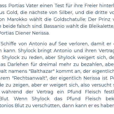
ss Portias Vater einen Test für ihre Freier hinterl
aus Gold, die nächste von Silber, und die dritte vo
 von Marokko wählt die Goldschatulle; Der Prinz
e beide falsch sind. Bassanio wählt die Bleikalett
 Portias Diener Nerissa.
e Schiffe von Antonio auf See verloren, damit er
n kann. Shylock bringt Antonio und ihren Vertra
 Shylock zu reden, aber Shylock weigert sich, d
das Darlehen für dreimal mehr zu bezahlen, abe
lt namens "Balthazar" kommt an, der eigentlich
em "Rechtsanwalt", der eigentlich Nerissa ist. P
 zu zeigen, aber er weigert sich, also versucht s
s während der Vertrag ein Pfund Fleisch fest
 Blut. Wenn Shylock das Pfund Fleisch b
onios Blut zu verschütten, dann kann er es haben