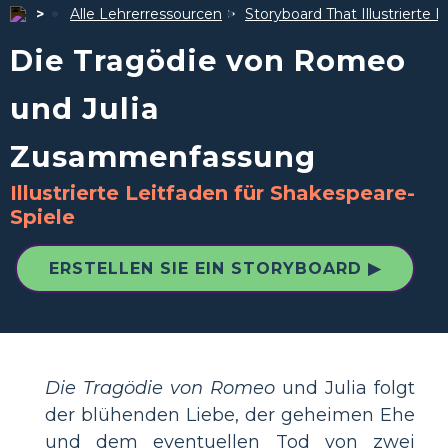
Alle Lehrerressourcen
Storyboard That Illustrierte F
Die Tragödie von Romeo
und Julia
Zusammenfassung
Illustrierte Leitfaden für Shakespeare-
Spiele
ERSTELLEN SIE EIN STORYBOARD ▶
Die Tragödie von Romeo
und Julia folgt
der blühenden Liebe, der geheimen Ehe
und dem eventuellen Tod von zwei