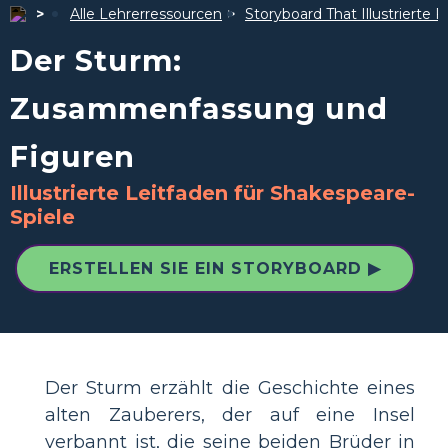
Alle Lehrerressourcen
Storyboard That Illustrierte F
Der Sturm:
Zusammenfassung und
Figuren
Illustrierte Leitfaden für Shakespeare-
Spiele
ERSTELLEN SIE EIN STORYBOARD ▶
Der Sturm erzählt die Geschichte eines
alten Zauberers, der auf eine Insel
verbannt ist, die seine beiden Brüder in