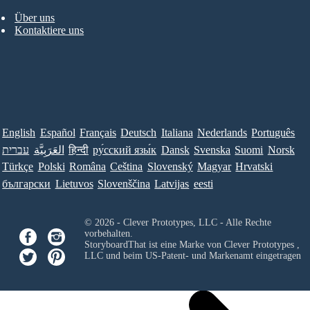
Über uns
Kontaktiere uns
English
Español
Français
Deutsch
Italiana
Nederlands
Português
עברית
العَرَبِيَّة
हिन्दी
ру́сский язы́к
Dansk
Svenska
Suomi
Norsk
Türkçe
Polski
Româna
Ceština
Slovenský
Magyar
Hrvatski
български
Lietuvos
Slovenščina
Latvijas
eesti
© 2026 - Clever Prototypes, LLC - Alle Rechte
vorbehalten.
StoryboardThat ist eine Marke von
Clever Prototypes ,
LLC
und beim US-Patent- und Markenamt eingetragen