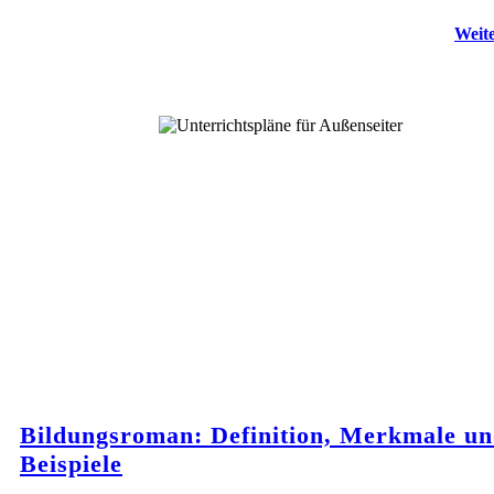
Weite
Bildungsroman: Definition, Merkmale u
Beispiele