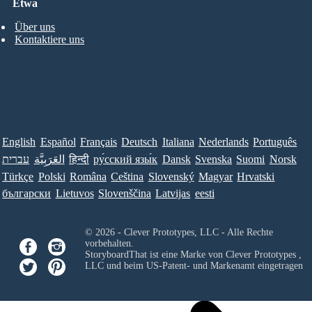
Etwa
Über uns
Kontaktiere uns
English
Español
Français
Deutsch
Italiana
Nederlands
Português
עברית
العَرَبِيَّة
हिन्दी
ру́сский язы́к
Dansk
Svenska
Suomi
Norsk
Türkçe
Polski
Româna
Ceština
Slovenský
Magyar
Hrvatski
български
Lietuvos
Slovenščina
Latvijas
eesti
© 2026 - Clever Prototypes, LLC - Alle Rechte
vorbehalten.
StoryboardThat ist eine Marke von
Clever Prototypes ,
LLC
und beim US-Patent- und Markenamt eingetragen