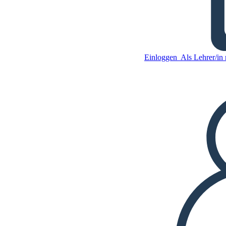
Der Dreieckshandel
Einloggen
Als Lehrer/in r
Kopieren Sie dieses
Storyboard
ERSTELLEN SIE EIN
STORYBOARD
Kopieren Sie dieses
Storyboard
ERSTELLEN SIE EIN
STORYBOARD
DIASHOW ABSPIELEN
LIES MIR VOR