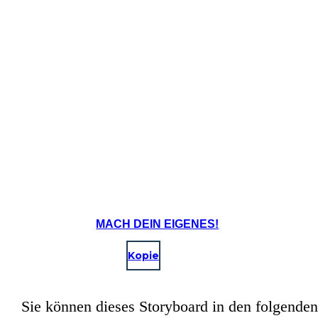
Maniac ni
Create your own at Storyboard That
MACH DEIN EIGENES!
Kopie
Sie können dieses Storyboard in den folgenden