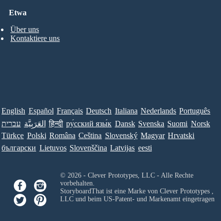
Etwa
Über uns
Kontaktiere uns
English
Español
Français
Deutsch
Italiana
Nederlands
Português
עברית
العَرَبِيَّة
हिन्दी
ру́сский язы́к
Dansk
Svenska
Suomi
Norsk
Türkçe
Polski
Româna
Ceština
Slovenský
Magyar
Hrvatski
български
Lietuvos
Slovenščina
Latvijas
eesti
© 2026 - Clever Prototypes, LLC - Alle Rechte
vorbehalten.
StoryboardThat ist eine Marke von
Clever Prototypes ,
LLC
und beim US-Patent- und Markenamt eingetragen