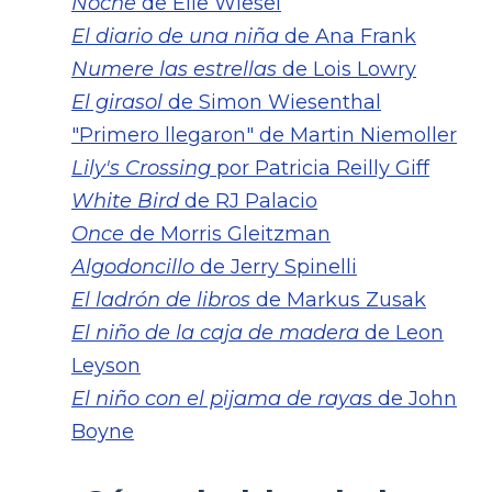
Noche
de Elie Wiesel
El diario de una niña
de Ana Frank
Numere las estrellas
de Lois Lowry
El girasol
de Simon Wiesenthal
"Primero llegaron" de Martin Niemoller
Lily's Crossing
por Patricia Reilly Giff
White Bird
de RJ Palacio
Once
de Morris Gleitzman
Algodoncillo
de Jerry Spinelli
El ladrón de libros
de Markus Zusak
El niño de la caja de madera
de Leon
Leyson
El niño con el pijama de rayas
de John
Boyne