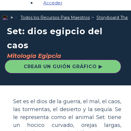
Acceder
Todos los Recursos Para Maestros
Storyboard That I
Set: dios egipcio del
caos
Mitología Egipcia
CREAR UN GUIÓN GRÁFICO ▶
Set es el dios de la guerra, el mal, el caos,
las tormentas, el desierto y la sequía. Se
le representa como el animal Set: tiene
un hocico curvado, orejas largas,