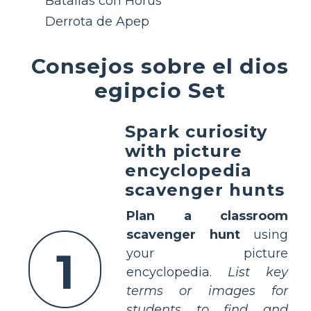
Batallas con Horus
Derrota de Apep
Consejos sobre el dios
egipcio Set
Spark curiosity
with picture
encyclopedia
scavenger hunts
Plan a classroom
scavenger hunt
using
1
your picture
encyclopedia.
List key
terms or images for
students to find and