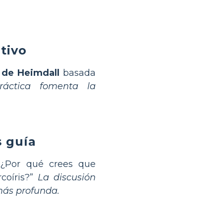
ativo
n de Heimdall
basada
ráctica fomenta la
 guía
¿Por qué crees que
coíris?”
La discusión
más profunda.