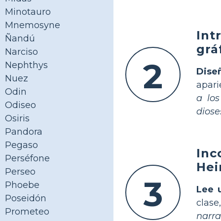
Minotauro
Mnemosyne
Int
Ñandú
grá
Narciso
2
Nephthys
Dise
Nuez
apari
Odin
a lo
Odiseo
diose
Osiris
Pandora
Pegaso
Inc
Perséfone
Hei
Perseo
3
Phoebe
Lee u
Poseidón
clase
Prometeo
narr