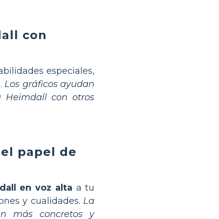
all con
bilidades especiales,
a.
Los gráficos ayudan
a Heimdall con otros
 el papel de
all en voz alta
a tu
iones y cualidades.
La
an más concretos y