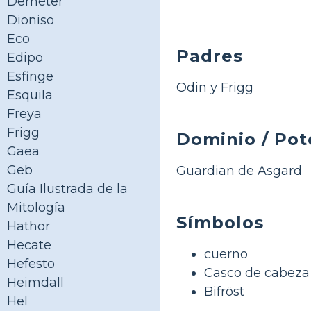
Deméter
Dioniso
Eco
Padres
Edipo
Esfinge
Odin y Frigg
Esquila
Freya
Frigg
Dominio / Pot
Gaea
Geb
Guardian de Asgard
Guía Ilustrada de la
Mitología
Símbolos
Hathor
Hecate
cuerno
Hefesto
Casco de cabeza
Heimdall
Bifröst
Hel