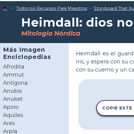
Todos los Recursos Para Maestros
Storyboard That Ilu
Heimdall: dios no
Mitología Nórdica
Más Imagen
Heimdall es el guard
Enciclopedias
iris, y espera con su
Afrodita
con su cuerno y un c
Ammut
Antígona
Anubis
Anuket
Apolo
COPIE ESTE
Aquiles
Ares
Arpía