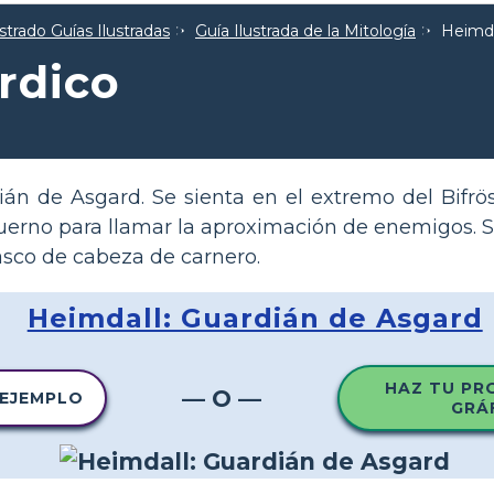
strado Guías Ilustradas
Guía Ilustrada de la Mitología
Heimda
rdico
ián de Asgard. Se sienta en el extremo del Bifrö
 cuerno para llamar la aproximación de enemigos.
asco de cabeza de carnero.
Heimdall: Guardián de Asgard
HAZ TU PR
— O —
 EJEMPLO
GRÁ