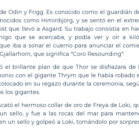
de Odin y Frigg. Es conocido como el guardián de 
onocidos como Himinbjörg, y se sentó en el ext
röst que llevó a Asgard. Su trabajo consistía en ha
migo que se acercaba, y podía ver y oír a kiló
que iba a sonar el cuerno para anunciar el comi
Gjallarhorn, que significa "Coro Resounding".
ó el brillante plan de que Thor se disfrazara de
nio con el gigante Thrym que le había robado el
colocado en su regazo durante la ceremonia, según
s los gigantes.
ató el hermoso collar de oro de Freya de Loki, q
un sello, y fue a las rocas del mar para manten
en un sello y golpeó a Loki, tomándolo por sorpresa