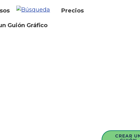
sos
Precios
un Guión Gráfico
CREAR U