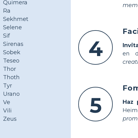
Quimera
memo
Ra
Sekhmet
Selene
Fac
Sif
4
Sirenas
Invit
Sobek
en d
Teseo
creat
Thor
Thoth
Tyr
Fom
Urano
5
Haz 
Ve
Heimd
Vili
promu
Zeus