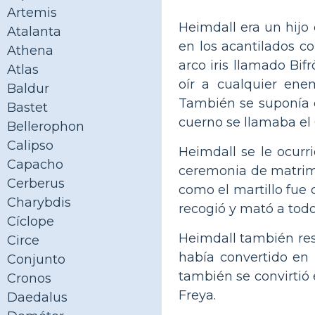
Artemis
Heimdall era un hijo 
Atalanta
en los acantilados c
Athena
arco iris llamado Bif
Atlas
oír a cualquier ene
Baldur
También se suponía 
Bastet
cuerno se llamaba el 
Bellerophon
Calipso
Heimdall se le ocurri
Capacho
ceremonia de matrimo
Cerberus
como el martillo fue 
Charybdis
recogió y mató a todo
Cíclope
Heimdall también resc
Circe
había convertido en 
Conjunto
también se convirtió 
Cronos
Freya.
Daedalus