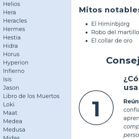
Helios
Mitos notable
Hera
Heracles
El Himinbjörg
Hermes
Robo del martill
Hestia
El collar de oro
Hidra
Horus
Consej
Hyperion
Infierno
¿Có
Isis
usa
Jason
Libro de los Muertos
1
Reún
Loki
conf
Maat
apren
Medea
compr
Medusa
perso
Midas