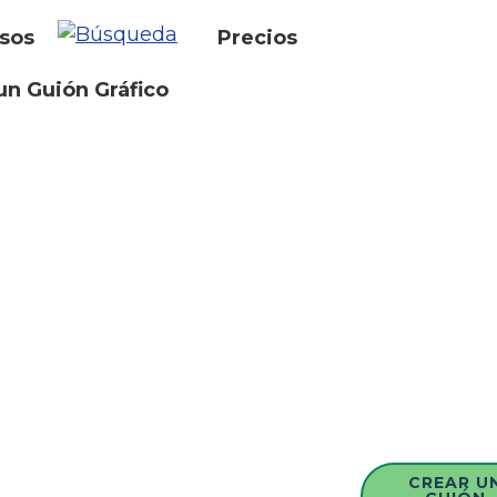
sos
Precios
un Guión Gráfico
CREAR U