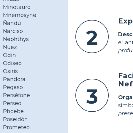
Minotauro
Mnemosyne
Exp
Ñandú
2
Narciso
Desc
Nephthys
el an
Nuez
profu
Odin
Odiseo
Osiris
Fac
Pandora
Nef
Pegaso
3
Perséfone
Orga
Perseo
símb
Phoebe
prese
Poseidón
Prometeo