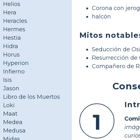
Helios
Corona con jerogl
Hera
halcón
Heracles
Hermes
Mitos notable
Hestia
Hidra
Seducción de Osi
Horus
Resurrección de 
Hyperion
Compañero de Ra
Infierno
Isis
Conse
Jason
Libro de los Muertos
Int
Loki
1
Maat
Comi
Medea
imáge
Medusa
curio
Midas