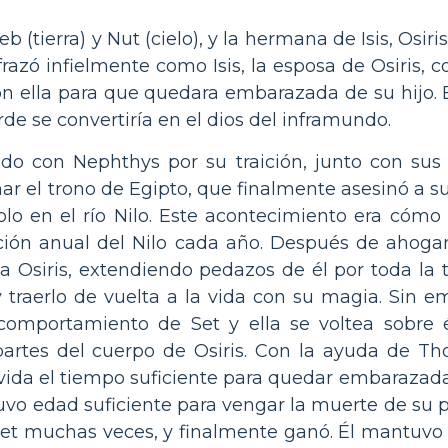
eb (tierra) y Nut (cielo), y la hermana de Isis, Osir
frazó infielmente como Isis, la esposa de Osiris, c
 ella para que quedara embarazada de su hijo. El
de se convertiría en el dios del inframundo.
do con Nephthys por su traición, junto con sus 
rnar el trono de Egipto, que finalmente asesinó a s
o en el río Nilo. Este acontecimiento era cómo 
ción anual del Nilo cada año. Después de ahogar a
Osiris, extendiendo pedazos de él por toda la ti
y traerlo de vuelta a la vida con su magia. Sin 
 comportamiento de Set y ella se voltea sobre é
partes del cuerpo de Osiris. Con la ayuda de Tho
a vida el tiempo suficiente para quedar embarazad
uvo edad suficiente para vengar la muerte de su p
 Set muchas veces, y finalmente ganó. Él mantuvo