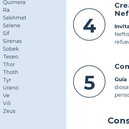
Quimera
Cre
Ra
Nef
4
Sekhmet
Selene
Invit
Sif
Nefti
Sirenas
refue
Sobek
Teseo
Thor
Com
Thoth
5
Guía
Tyr
dios
Urano
pensa
Ve
Vili
Zeus
Cons