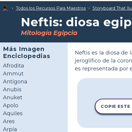
Todos los Recursos Para Maestros
Storyboard That Ilu
Neftis: diosa egip
Mitología Egipcia
Más Imagen
Neftis es la diosa de 
Enciclopedias
jeroglífico de la cor
Afrodita
es representada por e
Ammut
Antígona
Anubis
Anuket
Apolo
COPIE ESTE
Aquiles
Ares
Arpía