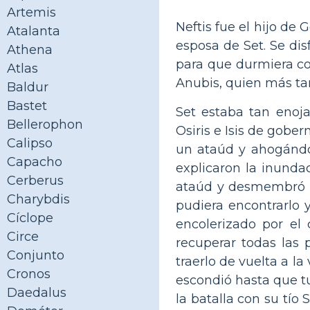
Artemis
Neftis fue el hijo de G
Atalanta
esposa de Set. Se dis
Athena
para que durmiera con
Atlas
Anubis, quien más tar
Baldur
Bastet
Set estaba tan enoja
Bellerophon
Osiris e Isis de gobe
Calipso
un ataúd y ahogándol
Capacho
explicaron la inunda
Cerberus
ataúd y desmembró a 
Charybdis
pudiera encontrarlo 
Cíclope
encolerizado por el
Circe
recuperar todas las 
Conjunto
traerlo de vuelta a l
Cronos
escondió hasta que t
Daedalus
la batalla con su tío