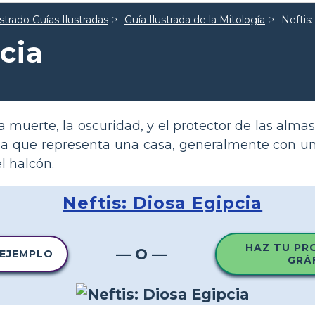
strado Guías Ilustradas
Guía Ilustrada de la Mitología
Neftis:
cia
la muerte, la oscuridad, y el protector de las alma
ona que representa una casa, generalmente con un
l halcón.
Neftis: Diosa Egipcia
HAZ TU PR
— O —
 EJEMPLO
GRÁ