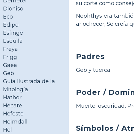
Deméter
su corte como consej
Dioniso
Nephthys era tambié
Eco
anochecer; Se creía q
Edipo
Esfinge
Esquila
Freya
Padres
Frigg
Gaea
Geb y tuerca
Geb
Guía Ilustrada de la
Mitología
Poder / Domi
Hathor
Hecate
Muerte, oscuridad, Pr
Hefesto
Heimdall
Símbolos / At
Hel