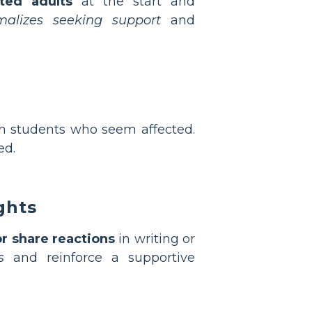
ted adults
at the start and
malizes seeking support
and
th students who seem affected.
ed.
ghts
or share reactions
in writing or
s
and reinforce a supportive