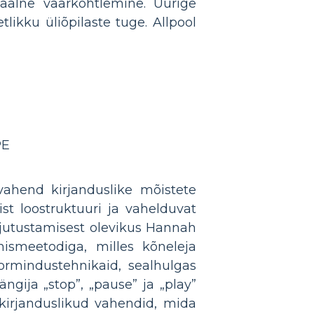
aalne väärkohtlemine. Uurige
likku üliõpilaste tuge. Allpool
PE
ahend kirjanduslike mõistete
st loostruktuuri ja vahelduvat
 jutustamisest olevikus Hannah
mismeetodiga, milles kõneleja
ormindustehnikaid, sealhulgas
ngija „stop”, „pause” ja „play”
kirjanduslikud vahendid, mida