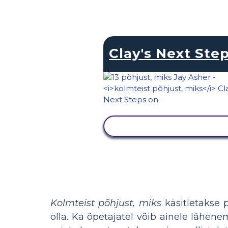
Clay's Next Ste
KUVA TEGEVUS
Kolmteist põhjust, miks
käsitletakse p
olla. Ka õpetajatel võib ainele lähen