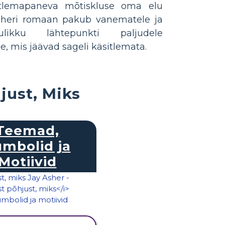
tlemapaneva mõtiskluse oma elu
Asheri romaan pakub vanematele ja
ulikku lähtepunkti paljudele
e, mis jäävad sageli käsitlemata.
just, Miks
Teemad,
mbolid ja
Motiivid