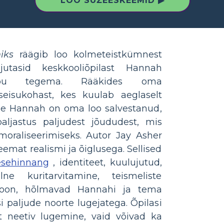
LOO SÜŽEESKEEMID ▶
iks
räägib loo kolmeteistkümnest
utasid keskkooliõpilast Hannah
appu tegema. Rääkides oma
seisukohast, kes kuulab aeglaselt
lele Hannah on oma loo salvestanud,
ljastus paljudest jõududest, mis
oraliseerimiseks. Autor Jay Asher
eemat realismi ja õiglusega. Sellised
esehinnang
, identiteet, kuulujutud,
lne kuritarvitamine, teismeliste
ioon, hõlmavad Hannahi ja tema
 paljude noorte lugejatega. Õpilasi
t neetiv lugemine, vaid võivad ka