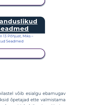
KUVA TEGEVUS
janduslikud
Seadmed
KUVA TEGEVUS
pilastel võib esialgu ebamugav
aksid õpetajad ette valmistama