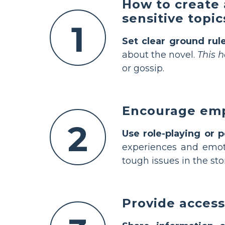
How to create 
sensitive topi
1
Set clear ground rul
about the novel.
This 
or gossip.
Encourage empa
2
Use role-playing or 
experiences and emot
tough issues in the stor
Provide access