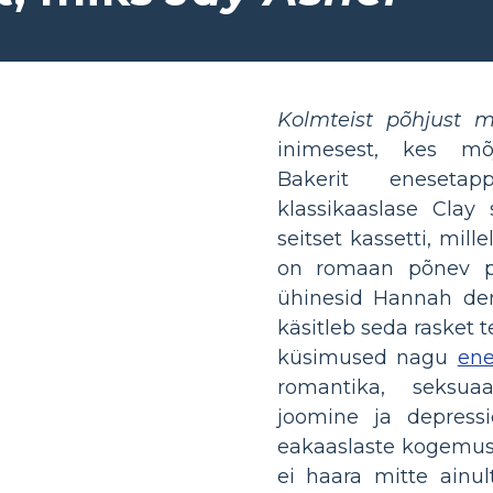
Kolmteist põhjust m
inimesest, kes mõj
Bakerit eneset
klassikaaslase Clay 
seitset kassetti, mil
on romaan põnev pa
ühinesid Hannah dem
käsitleb seda rasket t
küsimused nagu
en
romantika, seksuaa
joomine ja depress
eakaaslaste kogemusi
ei haara mitte ainul