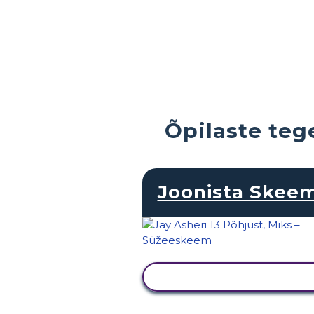
Õpilaste teg
Joonista Skee
KUVA TEGEVUS