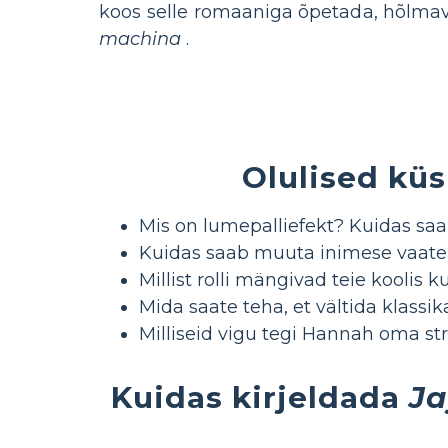
koos selle romaaniga õpetada, hõlm
machina
.
Olulised kü
Mis on lumepalliefekt? Kuidas saa
Kuidas saab muuta inimese vaat
Millist rolli mängivad teie koolis 
Mida saate teha, et vältida klassi
Milliseid vigu tegi Hannah oma st
Kuidas kirjeldada
Ja