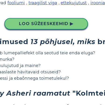
avad
fooliumi
,
traagilist viga
,
ettekujutust
,
iroonia
LOO SÜŽEESKEEMID ▶
simused
13 põhjusel, miks
br
b lumepalliefekt olla seotud teie enda eluga?
enurka?
kuulujutud ja maine?
kaaslaste hävitavaid otsuseid?
ressi ja ebaõnnega toimetulekul?
y Asheri raamatut
"Kolmtei