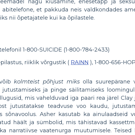
l teemadel nagu kiusamine, enesetapp ja seksu
a abitelefone, et pakkuda neis valdkondades amet
s nii õpetajatele kui ka õpilastele.
 telefonil 1-800-SUICIDE (1-800-784-2433)
ilastus, riiklik võrgustik (
RAINN
), 1-800-656-HO
 võib
kolmteist põhjust miks
olla suurepärane v
utustamiseks ja pinge säilitamiseks loominguli
lugusid, mis vahelduvad iga paari rea järel Clay
oost jutustatakse teadvuse voo kaudu, jutusta
s sõnavoolus. Asher kasutab ka ainulaadseid v
atud häält ja sümbolid, mis tähistavad kassettmä
 ka narratiivse vaatenurga muutumisele. Teised 