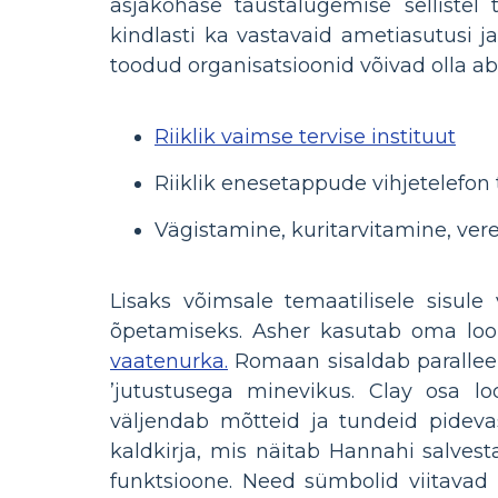
asjakohase taustalugemise selliste
kindlasti ka vastavaid ametiasutusi j
toodud organisatsioonid võivad olla abik
Riiklik vaimse tervise instituut
Riiklik enesetappude vihjetelefon
Vägistamine, kuritarvitamine, verep
Lisaks võimsale temaatilisele sisule
õpetamiseks. Asher kasutab oma loo j
vaatenurka.
Romaan sisaldab paralleel
’jutustusega minevikus. Clay osa l
väljendab mõtteid ja tundeid pideva
kaldkirja, mis näitab Hannahi salvest
funktsioone. Need sümbolid viitavad