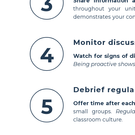
3
Share information a
throughout your uni
demonstrates your com
Monitor discus
4
Watch for signs of d
Being proactive shows
Debrief regula
5
Offer time after each
small groups.
Regula
classroom culture.