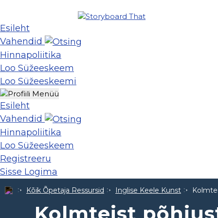
Esileht
Vahendid
Hinnapoliitika
Loo Süžeeskeem
Loo Süžeeskeemi
Esileht
Vahendid
Hinnapoliitika
Loo Süžeeskeem
Registreeru
Sisse Logima
Kõik Õpetaja Ressursid
Inglise Keele Kunst
Kolmtei
Kolmteist põhjus