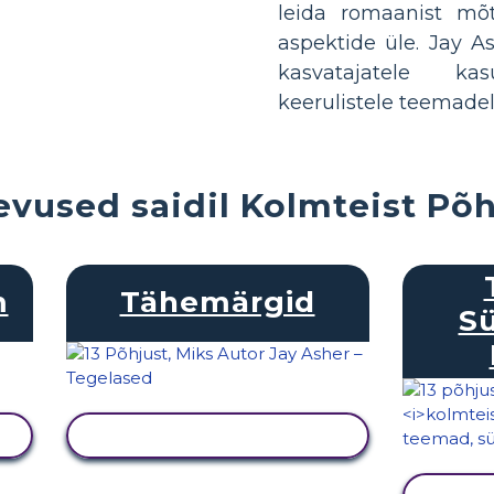
leida romaanist mõ
aspektide üle. Jay 
kasvatajatele kas
keerulistele teemadel
evused saidil Kolmteist Põh
m
Tähemärgid
Sü
KUVA TEGEVUS