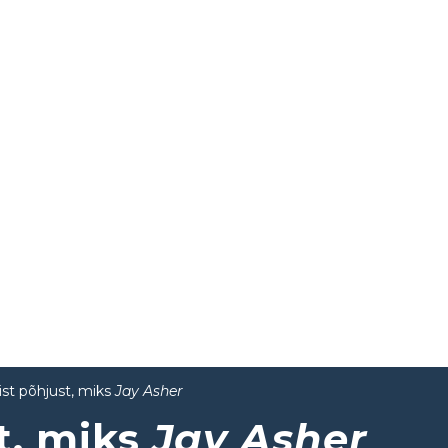
st põhjust, miks
Jay Asher
t, miks
Jay Asher