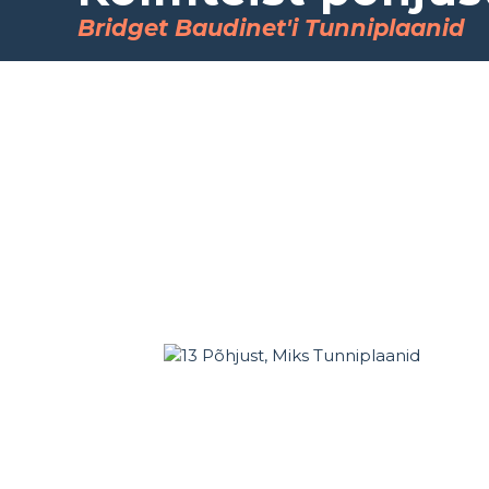
Bridget Baudinet'i Tunniplaanid