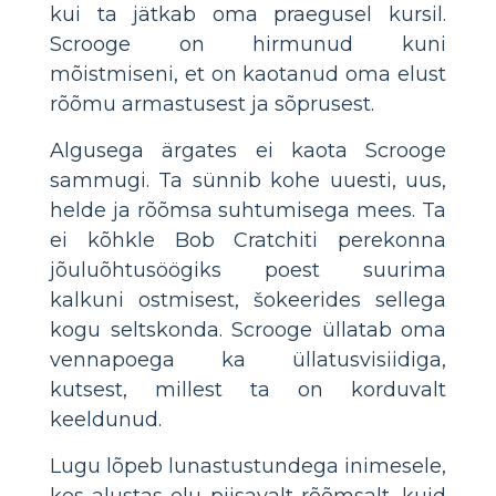
kui ta jätkab oma praegusel kursil.
Scrooge on hirmunud kuni
mõistmiseni, et on kaotanud oma elust
rõõmu armastusest ja sõprusest.
Algusega ärgates ei kaota Scrooge
sammugi. Ta sünnib kohe uuesti, uus,
helde ja rõõmsa suhtumisega mees. Ta
ei kõhkle Bob Cratchiti perekonna
jõuluõhtusöögiks poest suurima
kalkuni ostmisest, šokeerides sellega
kogu seltskonda. Scrooge üllatab oma
vennapoega ka üllatusvisiidiga,
kutsest, millest ta on korduvalt
keeldunud.
Lugu lõpeb lunastustundega inimesele,
kes alustas elu piisavalt rõõmsalt, kuid