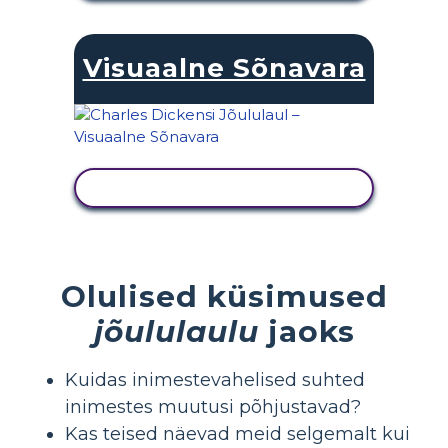
Visuaalne Sõnavara
KUVA TEGEVUS
Olulised küsimused
jõululaulu
jaoks
Kuidas inimestevahelised suhted
inimestes muutusi põhjustavad?
Kas teised näevad meid selgemalt kui