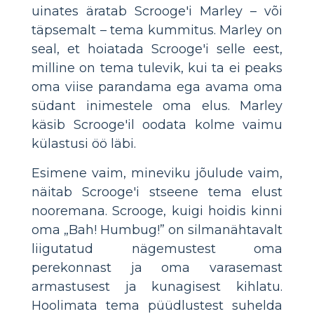
uinates äratab Scrooge'i Marley – või
täpsemalt – tema kummitus. Marley on
seal, et hoiatada Scrooge'i selle eest,
milline on tema tulevik, kui ta ei peaks
oma viise parandama ega avama oma
südant inimestele oma elus. Marley
käsib Scrooge'il oodata kolme vaimu
külastusi öö läbi.
Esimene vaim, mineviku jõulude vaim,
näitab Scrooge'i stseene tema elust
nooremana. Scrooge, kuigi hoidis kinni
oma „Bah! Humbug!” on silmanähtavalt
liigutatud nägemustest oma
perekonnast ja oma varasemast
armastusest ja kunagisest kihlatu.
Hoolimata tema püüdlustest suhelda