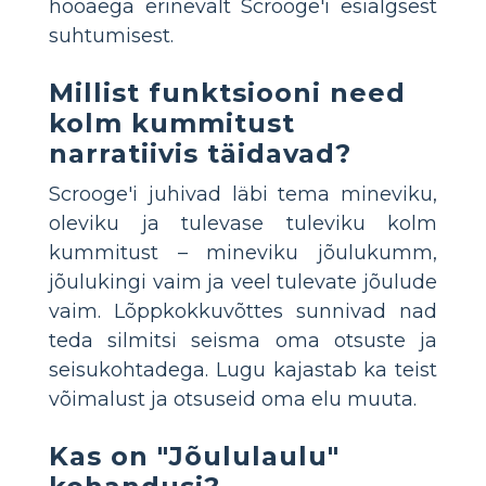
hooaega erinevalt Scrooge'i esialgsest
suhtumisest.
Millist funktsiooni need
kolm kummitust
narratiivis täidavad?
Scrooge'i juhivad läbi tema mineviku,
oleviku ja tulevase tuleviku kolm
kummitust – mineviku jõulukumm,
jõulukingi vaim ja veel tulevate jõulude
vaim. Lõppkokkuvõttes sunnivad nad
teda silmitsi seisma oma otsuste ja
seisukohtadega. Lugu kajastab ka teist
võimalust ja otsuseid oma elu muuta.
Kas on "Jõululaulu"