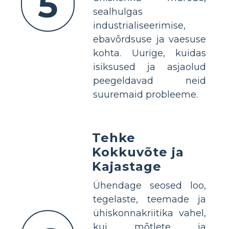
5
sealhulgas
industrialiseerimise,
ebavõrdsuse ja vaesuse
kohta. Uurige, kuidas
isiksused ja asjaolud
peegeldavad neid
suuremaid probleeme.
Tehke
Kokkuvõte ja
Kajastage
Ühendage seosed loo,
tegelaste, teemade ja
ühiskonnakriitika vahel,
kui mõtlete ja