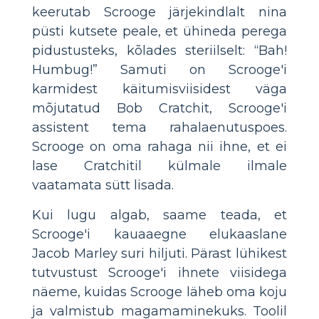
keerutab Scrooge järjekindlalt nina
püsti kutsete peale, et ühineda perega
pidustusteks, kõlades steriilselt: “Bah!
Humbug!” Samuti on Scrooge'i
karmidest käitumisviisidest väga
mõjutatud Bob Cratchit, Scrooge'i
assistent tema rahalaenutuspoes.
Scrooge on oma rahaga nii ihne, et ei
lase Cratchitil külmale ilmale
vaatamata sütt lisada.
Kui lugu algab, saame teada, et
Scrooge'i kauaaegne elukaaslane
Jacob Marley suri hiljuti. Pärast lühikest
tutvustust Scrooge'i ihnete viisidega
näeme, kuidas Scrooge läheb oma koju
ja valmistub magamaminekuks. Toolil