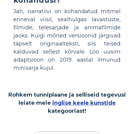
kohandusi?
Jah, narratiivi on kohandatud mitmel
erineval viisil, sealhulgas lavastuste,
filmide, telesarjade ja animafilmide
jaoks. Kuigi mõned versioonid järgivad
täpselt originaalteksti, siis teised
kalduvad sellest kõrvale. Loo uusim
adaptsioon on 2019. aastal ilmunud
minisarja kujul.
Rohkem tunniplaane ja selliseid tegevusi
leiate meie
inglise keele kunstide
kategooriast!