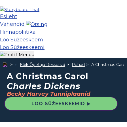
Esileht
Vahendid
Hinnapoliitika
Loo Süžeeskeem
Loo Süžeeskeemi
Kõik Õpetaja Ressursid
Pühad
A Christmas Caro
A Christmas Carol
Charles Dickens
Becky Harvey Tunniplaanid
LOO SÜŽEESKEEMID ▶