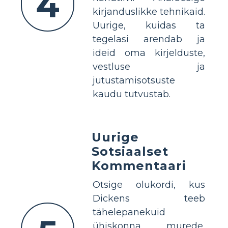
4
kirjanduslikke tehnikaid.
Uurige, kuidas ta
tegelasi arendab ja
ideid oma kirjelduste,
vestluse ja
jutustamisotsuste
kaudu tutvustab.
Uurige
Sotsiaalset
Kommentaari
Otsige olukordi, kus
Dickens teeb
tähelepanekuid
ühiskonna murede,