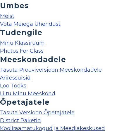
Umbes
Meist
Võta Meiega Ühendust
Tudengile
Minu Klassiruum
Photos For Class
Meeskondadele
Tasuta Prooviversioon Meeskondadele
Äriressursid
Loo Tööks
Liitu Minu Meeskond
Õpetajatele
Tasuta Versioon Õpetajatele
District Paketid
Kooliraamatukogud ja Meediakeskused