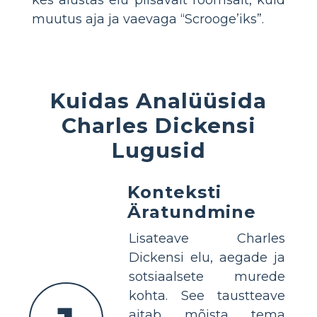
muutus aja ja vaevaga “Scrooge’iks”.
Kuidas Analüüsida
Charles Dickensi
Lugusid
Konteksti
Äratundmine
Lisateave Charles
Dickensi elu, aegade ja
sotsiaalsete murede
kohta. See taustteave
aitab mõista tema