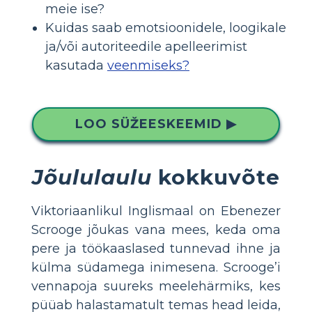
meie ise?
Kuidas saab emotsioonidele, loogikale
ja/või autoriteedile apelleerimist
kasutada
veenmiseks?
LOO SÜŽEESKEEMID ▶
Jõululaulu
kokkuvõte
Viktoriaanlikul Inglismaal on Ebenezer
Scrooge jõukas vana mees, keda oma
pere ja töökaaslased tunnevad ihne ja
külma südamega inimesena. Scrooge’i
vennapoja suureks meelehärmiks, kes
püüab halastamatult temas head leida,