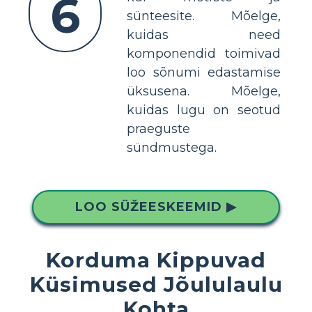
6
sünteesite. Mõelge,
kuidas need
komponendid toimivad
loo sõnumi edastamise
üksusena. Mõelge,
kuidas lugu on seotud
praeguste
sündmustega.
LOO SÜŽEESKEEMID ▶
Korduma Kippuvad
Küsimused Jõululaulu
Kohta