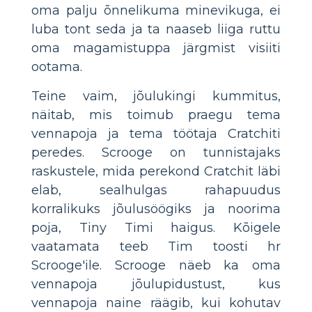
oma palju õnnelikuma minevikuga, ei
luba tont seda ja ta naaseb liiga ruttu
oma magamistuppa järgmist visiiti
ootama.
Teine vaim, jõulukingi kummitus,
näitab, mis toimub praegu tema
vennapoja ja tema töötaja Cratchiti
peredes. Scrooge on tunnistajaks
raskustele, mida perekond Cratchit läbi
elab, sealhulgas rahapuudus
korralikuks jõulusöögiks ja noorima
poja, Tiny Timi haigus. Kõigele
vaatamata teeb Tim toosti hr
Scrooge'ile. Scrooge näeb ka oma
vennapoja jõulupidustust, kus
vennapoja naine räägib, kui kohutav