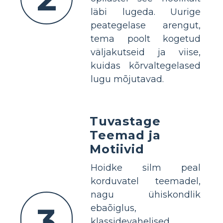
läbi lugeda. Uurige
peategelase arengut,
tema poolt kogetud
väljakutseid ja viise,
kuidas kõrvaltegelased
lugu mõjutavad.
Tuvastage
Teemad ja
Motiivid
Hoidke silm peal
korduvatel teemadel,
nagu ühiskondlik
3
ebaõiglus,
klassidevahelised