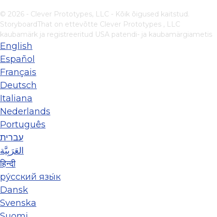
© 2026 - Clever Prototypes, LLC - Kõik õigused kaitstud.
StoryboardThat on ettevõtte
Clever Prototypes , LLC
kaubamärk ja registreeritud USA patendi- ja kaubamärgiametis
English
Español
Français
Deutsch
Italiana
Nederlands
Português
עברית
العَرَبِيَّة
हिन्दी
ру́сский язы́к
Dansk
Svenska
Suomi