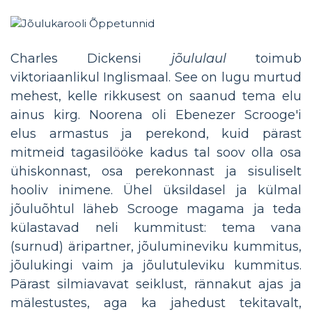
Charles Dickensi
jõululaul
toimub
viktoriaanlikul Inglismaal. See on lugu murtud
mehest, kelle rikkusest on saanud tema elu
ainus kirg. Noorena oli Ebenezer Scrooge'i
elus armastus ja perekond, kuid pärast
mitmeid tagasilööke kadus tal soov olla osa
ühiskonnast, osa perekonnast ja sisuliselt
hooliv inimene. Ühel üksildasel ja külmal
jõuluõhtul läheb Scrooge magama ja teda
külastavad neli kummitust: tema vana
(surnud) äripartner, jõulumineviku kummitus,
jõulukingi vaim ja jõulutuleviku kummitus.
Pärast silmiavavat seiklust, rännakut ajas ja
mälestustes, aga ka jahedust tekitavalt,