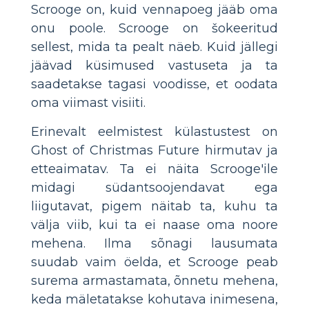
Scrooge on, kuid vennapoeg jääb oma
onu poole. Scrooge on šokeeritud
sellest, mida ta pealt näeb. Kuid jällegi
jäävad küsimused vastuseta ja ta
saadetakse tagasi voodisse, et oodata
oma viimast visiiti.
Erinevalt eelmistest külastustest on
Ghost of Christmas Future hirmutav ja
etteaimatav. Ta ei näita Scrooge'ile
midagi südantsoojendavat ega
liigutavat, pigem näitab ta, kuhu ta
välja viib, kui ta ei naase oma noore
mehena. Ilma sõnagi lausumata
suudab vaim öelda, et Scrooge peab
surema armastamata, õnnetu mehena,
keda mäletatakse kohutava inimesena,