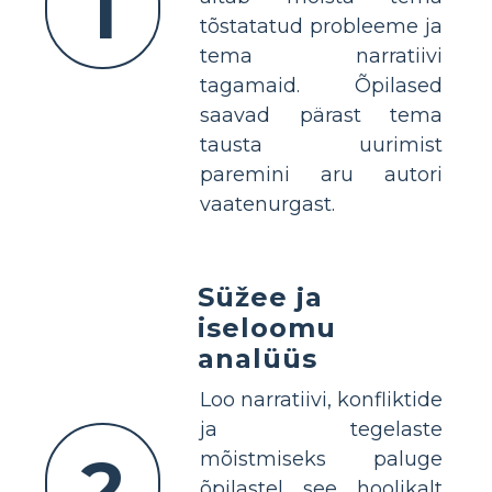
1
tõstatatud probleeme ja
tema narratiivi
tagamaid. Õpilased
saavad pärast tema
tausta uurimist
paremini aru autori
vaatenurgast.
Süžee ja
iseloomu
analüüs
Loo narratiivi, konfliktide
ja tegelaste
2
mõistmiseks paluge
õpilastel see hoolikalt