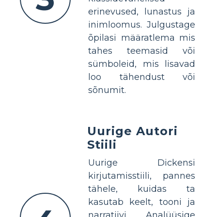
erinevused, lunastus ja
inimloomus. Julgustage
õpilasi määratlema mis
tahes teemasid või
sümboleid, mis lisavad
loo tähendust või
sõnumit.
Uurige Autori
Stiili
Uurige Dickensi
kirjutamisstiili, pannes
tähele, kuidas ta
kasutab keelt, tooni ja
narratiivi. Analüüsige