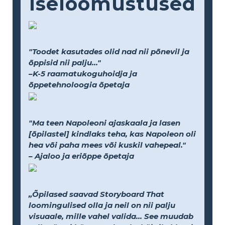
Iseloomustused
"Toodet kasutades olid nad nii põnevil ja
õppisid nii palju..."
–K-5 raamatukoguhoidja ja
õppetehnoloogia õpetaja
"Ma teen Napoleoni ajaskaala ja lasen
[õpilastel] kindlaks teha, kas Napoleon oli
hea või paha mees või kuskil vahepeal."
– Ajaloo ja eriõppe õpetaja
„Õpilased saavad Storyboard That
loomingulised olla ja neil on nii palju
visuaale, mille vahel valida... See muudab