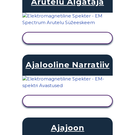
Arutelu Algataja
KUVA TEGEVUS
Ajalooline Narratiiv
KUVA TEGEVUS
Ajajoon