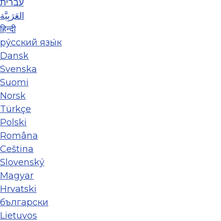
עברית
العَرَبِيَّة
हिन्दी
ру́сский язы́к
Dansk
Svenska
Suomi
Norsk
Türkçe
Polski
Româna
Ceština
Slovenský
Magyar
Hrvatski
български
Lietuvos