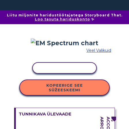
Liitu miljonite haridustöötajatega Storyboard That.
Loo tasuta hariduskonto
✨
Veel Valikuid
KOPEERI TEGEVUS
KOPEERIGE SEE
SÜŽEESKEEMI
TUNNIKAVA ÜLEVAADE