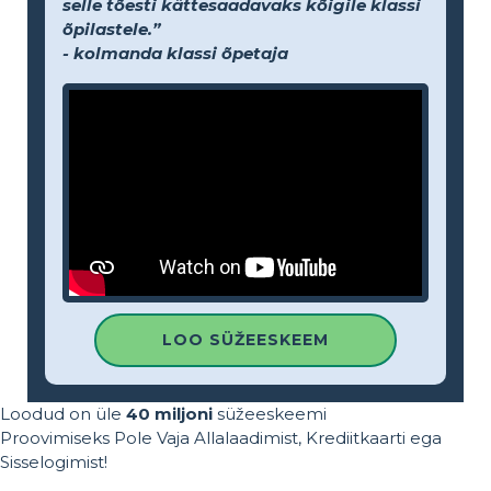
selle tõesti kättesaadavaks kõigile klassi
õpilastele.”
- kolmanda klassi õpetaja
LOO SÜŽEESKEEM
Loodud on üle
40 miljoni
süžeeskeemi
Proovimiseks Pole Vaja Allalaadimist, Krediitkaarti ega
Sisselogimist!