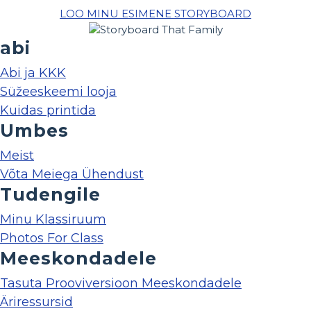
LOO MINU ESIMENE STORYBOARD
abi
Abi ja KKK
Süžeeskeemi looja
Kuidas printida
Umbes
Meist
Võta Meiega Ühendust
Tudengile
Minu Klassiruum
Photos For Class
Meeskondadele
Tasuta Prooviversioon Meeskondadele
Äriressursid