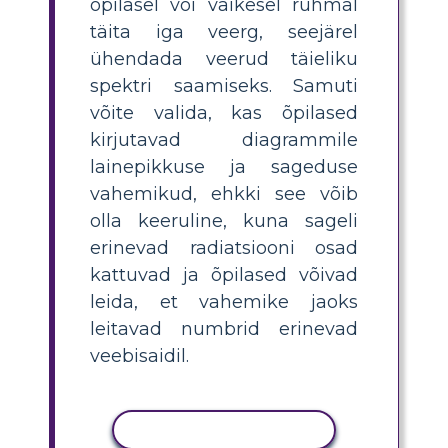
õpilasel või väikesel rühmal
täita iga veerg, seejärel
ühendada veerud täieliku
spektri saamiseks. Samuti
võite valida, kas õpilased
kirjutavad diagrammile
lainepikkuse ja sageduse
vahemikud, ehkki see võib
olla keeruline, kuna sageli
erinevad radiatsiooni osad
kattuvad ja õpilased võivad
leida, et vahemike jaoks
leitavad numbrid erinevad
veebisaidil.
KOPEERI TEGEVUS