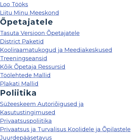
Loo Tööks
Liitu Minu Meeskond
Õpetajatele
Tasuta Versioon Õpetajatele
District Paketid
Kooliraamatukogud ja Meediakeskused
Treeningseansid
Kõik Õpetaja Ressursid
Töölehtede Mallid
Plakati Mallid
Poliitika
Süžeeskeem Autoriõigused ja
Kasutustingimused
Privaatsuspoliitika
Privaatsus ja Turvalisus Koolidele ja Õpilastele
Juurdepääsetavus