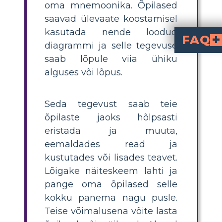
oma mnemoonika. Õpilased
saavad ülevaate koostamisel
kasutada nende loodud
FAQ
diagrammi ja selle tegevuse
Mis on elektromagneti
on kõigi elektromagnetilise kiirguse liikide ulatus, alates r
Kuidas lihtsalt näidata EM-kiirgus
Õpetades kasutusi ja ohte, lase õpilastel koosta
jaoks on veerud. Ig
, reaalsed kasutusnäited (nt mikrolained toiduvalmistamiseks) j
Milliseid lõbusaid mnemoonilisi meetodeid saav
Julgustage õpilasi looma loomingulisi mnemoonikaid, näiteks "Punased Ahvid Vaatavad Uvitavaid X-ray'e ja Gamma-kiirgust," et meelde jätta järjekord:
Raadio, Mikrolained, I
. Oma mnemoonikate loomine aitab pa
Kuidas lihtsasti
Kohandage tegevuse keerukust: eemaldage või lisage rid
või tehke uurim
Kuidas tõhusalt
Kasuta grupitööd, määrates iga õpilase või rühma 
uurima ja täitma klassi tabelit. Seejärel ühendage kõigi töö tulemused, et saada täie
saab lõpule viia ühiku
alguses või lõpus.
Seda tegevust saab teie
õpilaste jaoks hõlpsasti
eristada ja muuta,
eemaldades read ja
kustutades või lisades teavet.
Lõigake näiteskeem lahti ja
pange oma õpilased selle
kokku panema nagu pusle.
Teise võimalusena võite lasta