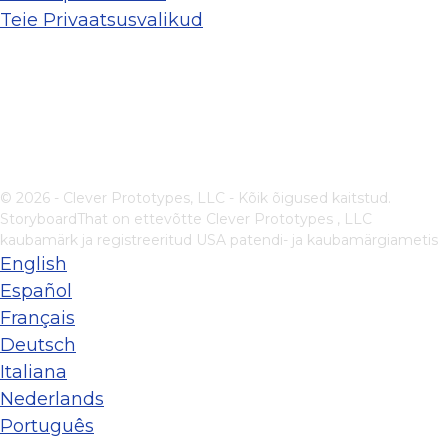
Teie Privaatsusvalikud
© 2026 - Clever Prototypes, LLC - Kõik õigused kaitstud.
StoryboardThat on ettevõtte
Clever Prototypes , LLC
kaubamärk ja registreeritud USA patendi- ja kaubamärgiametis
English
Español
Français
Deutsch
Italiana
Nederlands
Português