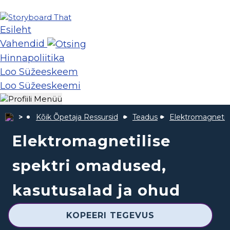
Esileht
Vahendid
Hinnapoliitika
Loo Süžeeskeem
Loo Süžeeskeemi
Kõik Õpetaja Ressursid
Teadus
Elektromagnetili
Elektromagnetilise
spektri omadused,
kasutusalad ja ohud
KOPEERI TEGEVUS