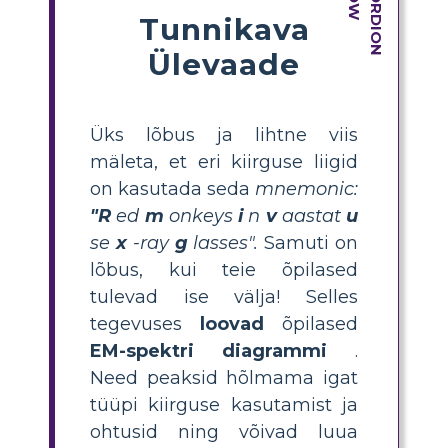
Tunnikava
Ülevaade
Üks lõbus ja lihtne viis
mäleta, et eri kiirguse liigid
on kasutada seda
mnemonic:
"R
ed
m
onkeys
i
n
v
aastat
u
se
x
-ray
g
lasses".
Samuti on
lõbus, kui teie õpilased
tulevad ise välja! Selles
tegevuses
loovad
õpilased
EM-spektri diagrammi
.
Need peaksid hõlmama igat
tüüpi kiirguse kasutamist ja
ohtusid ning võivad luua