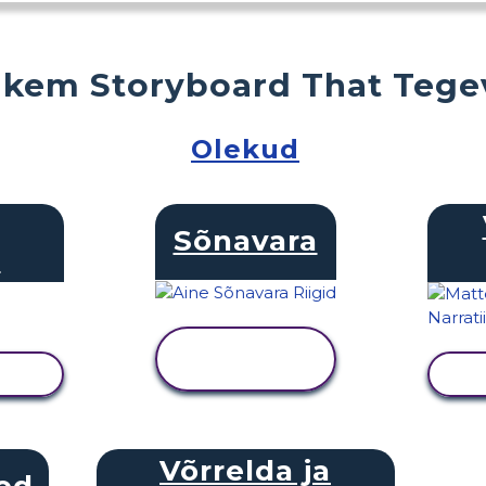
kem Storyboard That Tege
Olekud
Sõnavara
d
KUVA
TEGEVUS
Võrrelda ja
ed