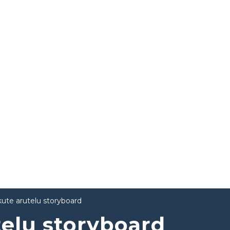
kute arutelu storyboard
telu storyboard