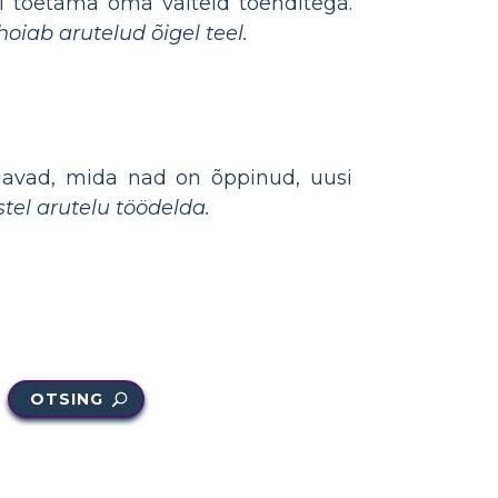
si toetama oma väiteid tõenditega.
iab arutelud õigel teel.
agavad, mida nad on õppinud, uusi
tel arutelu töödelda.
OTSING