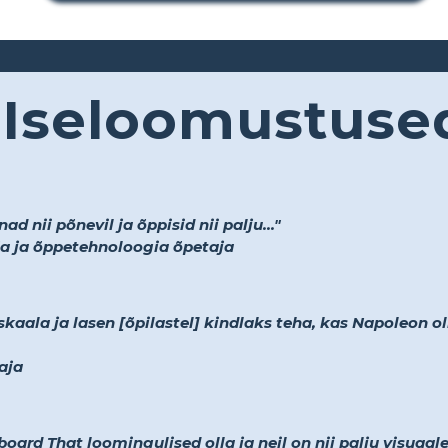
Iseloomustuse
d nii põnevil ja õppisid nii palju..."
a ja õppetehnoloogia õpetaja
kaala ja lasen [õpilastel] kindlaks teha, kas Napoleon o
aja
ard That loomingulised olla ja neil on nii palju visuaale,