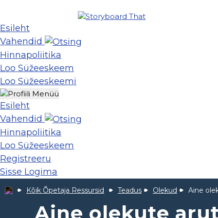
Esileht
Vahendid
Hinnapoliitika
Loo Süžeeskeem
Loo Süžeeskeemi
Esileht
Vahendid
Hinnapoliitika
Loo Süžeeskeem
Registreeru
Sisse Logima
Kõik Õpetaja Ressursid
Teadus
Olekud
Aine ole
Aine olekute aru