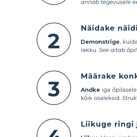
annab tegevusele e
Näidake näidi
2
Demonstrige
, kuid
rakku.
See aitab õpi
Määrake konk
3
Andke
iga õpilasele
kõik osaleksid.
Struk
Liikuge ringi