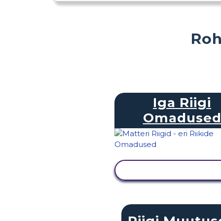
Roh
Iga Riigi
Omaduse
KUVA TEGEVUS
Riigi Muutus