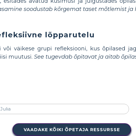
 esitades avatud küsimusi ja julgustades õpila
asamine soodustab kõrgemat taset mõtlemist ja ho
efleksiivne lõpparutelu
 või väikese grupi refleksiooni, kus õpilased j
iisi muutusi.
See tugevdab õpitavat ja aitab õpilas
VAADAKE KÕIKI ÕPETAJA RESSURSSE