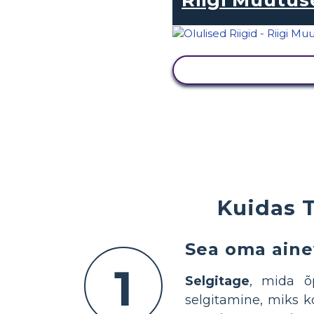
KUVA TEGEVUS
Kuidas 
Sea oma aine
1
Selgitage
, mida õ
selgitamine, miks 