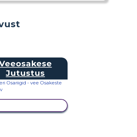
vust
Veeosakese
Jutustus
KUVA TEGEVUS