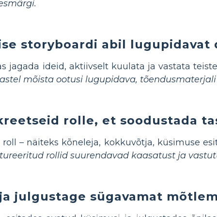
esmärgi.
se storyboardi abil lugupidavat 
as jagada ideid, aktiivselt kuulata ja vastata tei
lastel mõista ootusi lugupidava, tõendusmaterjali
reetseid rolle, et soodustada ta
 roll – näiteks kõneleja, kokkuvõtja, küsimuse esit
tureeritud rollid suurendavad kaasatust ja vastu
 ja julgustage sügavamat mõtlemi