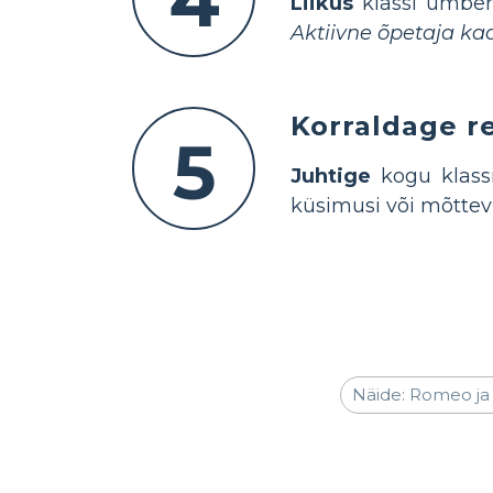
4
Liikus
klassi ümber,
Aktiivne õpetaja ka
Korraldage r
5
Juhtige
kogu klassi
küsimusi või mõttev