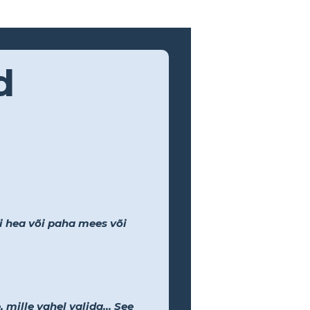
d
li hea või paha mees või
 mille vahel valida... See