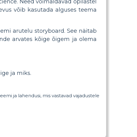
cience. Need võimaldavad õpilastel
tegevus võib kasutada alguses teema
eemi arutelu storyboard. See näitab
ende arvates kõige õigem ja olema
ige ja miks.
leemi ja lahendusi, mis vastavad vajadustele