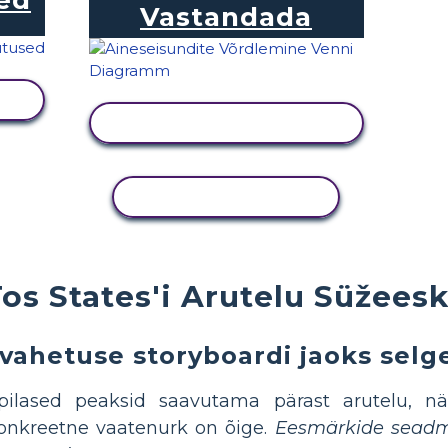
Vastandada
KUVA TEGEVUS
KOPEERI TEGEVUS
Tos States'i Arutelu Süžee
vahetuse storyboardi jaoks sel
pilased peaksid saavutama pärast arutelu, nä
konkreetne vaatenurk on õige.
Eesmärkide seadmi