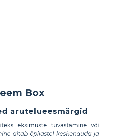
skeem Box
ged arutelueesmärgid
iteks eksimuste tuvastamine või
ne aitab õpilastel keskenduda ja