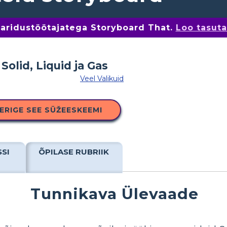
 haridustöötajatega Storyboard That.
Loo tasut
Veel Valikuid
ERIGE SEE SÜŽEESKEEMI
SSI
ÕPILASE RUBRIIK
Tunnikava Ülevaade