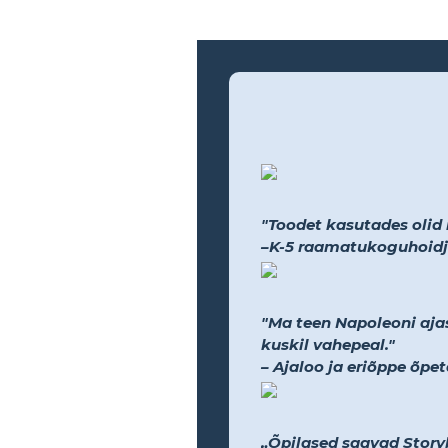
"Toodet kasutades olid na
–K-5 raamatukoguhoidj
"Ma teen Napoleoni ajas
kuskil vahepeal."
– Ajaloo ja eriõppe õpet
„Õpilased saavad Storybo