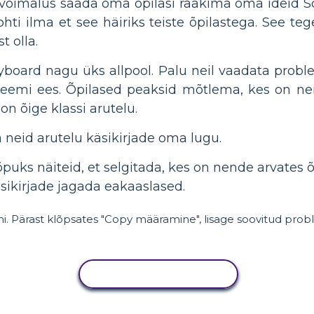
 võimalus saada oma õpilasi rääkima oma ideid S
ohti ilma et see häiriks teiste õpilastega. See 
 olla.
ryboard nagu üks allpool. Palu neil vaadata probl
obleemi ees. Õpilased peaksid mõtlema, kes on n
n õige klassi arutelu.
neid arutelu käsikirjade oma lugu.
õpuks näiteid, et selgitada, kes on nende arvates õ
sikirjade jagada eakaaslased.
hi. Pärast klõpsates "Copy määramine", lisage soovitud prob
KOPEERI TEGEVUS