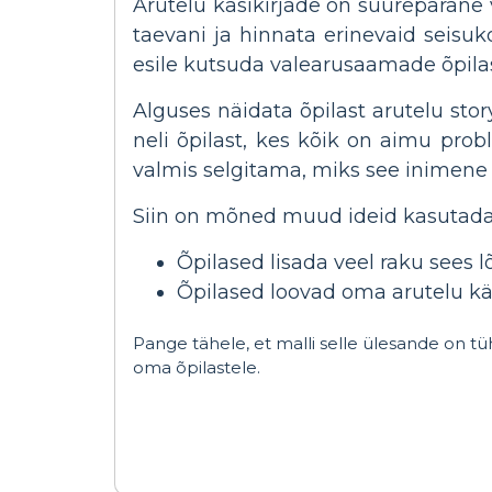
Arutelu käsikirjade on suurepärane
taevani ja hinnata erinevaid seisuk
esile kutsuda valearusaamade õpilast
Alguses näidata õpilast arutelu sto
neli õpilast, kes kõik on aimu pr
valmis selgitama, miks see inimene o
Siin on mõned muud ideid kasutada 
Õpilased lisada veel raku sees l
Õpilased loovad oma arutelu kä
Pange tähele, et malli selle ülesande on tü
oma õpilastele.