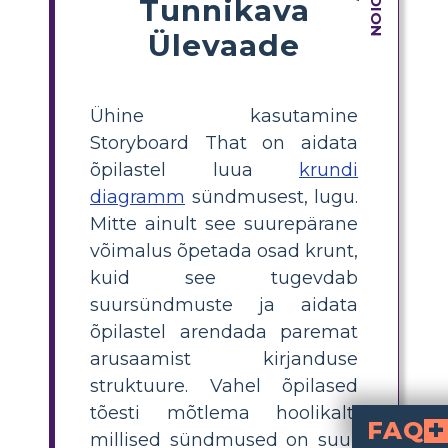
Tunnikava
Ülevaade
Ühine kasutamine
Storyboard That on aidata
õpilastel luua
krundi
diagramm
sündmusest, lugu.
Mitte ainult see suurepärane
võimalus õpetada osad krunt,
kuid see tugevdab
suursündmuste ja aidata
õpilastel arendada paremat
arusaamist kirjanduse
struktuure. Vahel õpilased
tõesti mõtlema hoolikalt,
FAQ
millised sündmused on suur