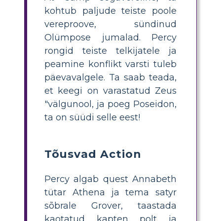
kohtub paljude teiste poole
vereproove, sündinud
Olümpose jumalad. Percy
rongid teiste telkijatele ja
peamine konflikt varsti tuleb
päevavalgele. Ta saab teada,
et keegi on varastatud Zeus
"välgunool, ja poeg Poseidon,
ta on süüdi selle eest!
Tõusvad Action
Percy algab quest Annabeth
tütar Athena ja tema satyr
sõbrale Grover, taastada
kaotatud kapten polt ja