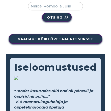
OTSING
VAADAKE KÕIKI ÕPETAJA RESSURSSE
Iseloomustused
"Toodet kasutades olid nad nii põnevil ja
õppisid nii palju..."
–K-5 raamatukoguhoidja ja
õppetehnoloogia õpetaja