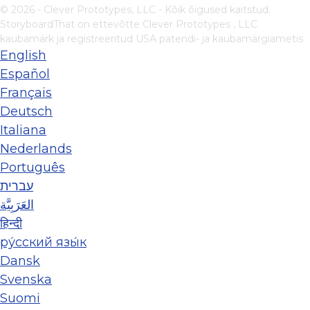
© 2026 - Clever Prototypes, LLC - Kõik õigused kaitstud.
StoryboardThat on ettevõtte
Clever Prototypes , LLC
kaubamärk ja registreeritud USA patendi- ja kaubamärgiametis
English
Español
Français
Deutsch
Italiana
Nederlands
Português
עברית
العَرَبِيَّة
हिन्दी
ру́сский язы́к
Dansk
Svenska
Suomi