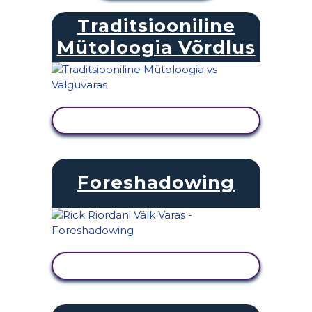
Traditsiooniline
Mütoloogia Võrdlus
KUVA TEGEVUS
Foreshadowing
KUVA TEGEVUS