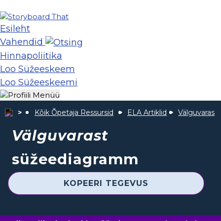
Esileht
Vahendid
Hinnapoliitika
Loo Süžeeskeem
Loo Süžeeskeemi
Kõik Õpetaja Ressursid
ELA Artiklid
Välguvaras
Välguvarast
süžeediagramm
KOPEERI TEGEVUS