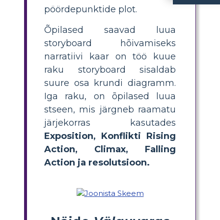
pöördepunktide plot.
kujutab visuaalselt lugu põhikeerulisi sündmusi, sealhulgas
Kuidas saavad õpilased luua
, jagades loo kuueks peamiseks osaks — tutvustus, konflikt, 
Millised on peamised süžeepunktid „Välgu vara
“ hõlmavad Percy avastust oma demi-jumala identiteedist (tutvustus), Zeusi välgu vargust (konflikt), Percy otsinguid ja väljakutseid (tõusvad sündmused), ko
Miks on süžee di
aitab õpilastel j
struktuuri, lihtsustades peamiste sündmuste tuvastamist, jälgida narratiivi aren
Mis on parim viis õp
„Välgu varaste“
ga on lasta õpilastel kasutada storyboard’it või visuaalset korraldajat, et k
Õpilased saavad luua
storyboard hõivamiseks
narratiivi kaar on töö kuue
raku storyboard sisaldab
suure osa krundi diagramm.
Iga raku, on õpilased luua
stseen, mis järgneb raamatu
järjekorras kasutades
Exposition, Konflikti Rising
Action, Climax, Falling
Action ja
resolutsioon.