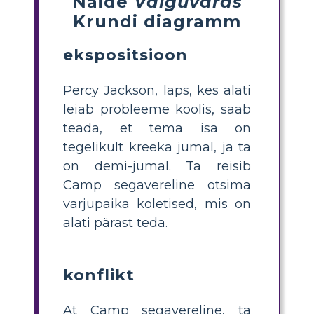
Näide
Välguvaras
Krundi diagramm
ekspositsioon
Percy Jackson, laps, kes alati
leiab probleeme koolis, saab
teada, et tema isa on
tegelikult kreeka jumal, ja ta
on demi-jumal. Ta reisib
Camp segavereline otsima
varjupaika koletised, mis on
alati pärast teda.
konflikt
At Camp segavereline, ta