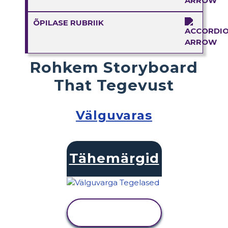
ÕPILASE RUBRIIK
Rohkem Storyboard
That Tegevust
Välguvaras
Tähemärgid
KUVA
TEGEVUS