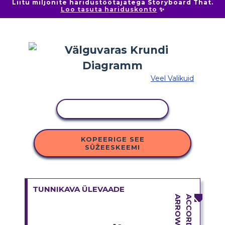
Liitu miljonite haridustöötajatega Storyboard That.
Loo tasuta hariduskonto
✨
Veel Valikuid
KOPEERI TEGEVUS
KOPEERIGE SEE
SÜŽEESKEEMI
TUNNIKAVA ÜLEVAADE