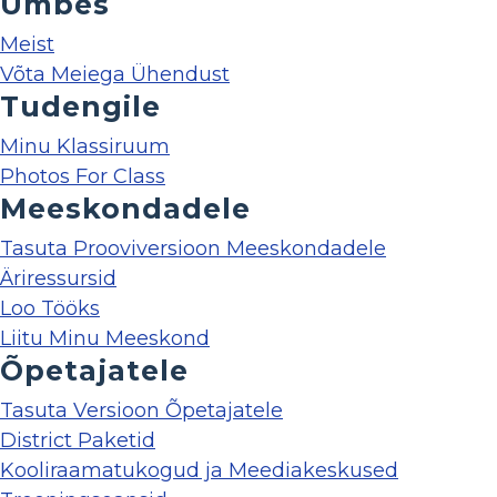
Umbes
Meist
Võta Meiega Ühendust
Tudengile
Minu Klassiruum
Photos For Class
Meeskondadele
Tasuta Prooviversioon Meeskondadele
Äriressursid
Loo Tööks
Liitu Minu Meeskond
Õpetajatele
Tasuta Versioon Õpetajatele
District Paketid
Kooliraamatukogud ja Meediakeskused