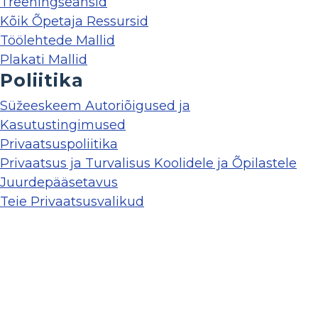
Treeningseansid
Kõik Õpetaja Ressursid
Töölehtede Mallid
Plakati Mallid
Poliitika
Süžeeskeem Autoriõigused ja
Kasutustingimused
Privaatsuspoliitika
Privaatsus ja Turvalisus Koolidele ja Õpilastele
Juurdepääsetavus
Teie Privaatsusvalikud