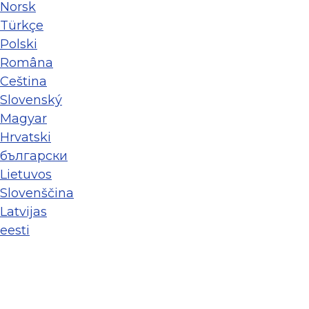
Norsk
Türkçe
Polski
Româna
Ceština
Slovenský
Magyar
Hrvatski
български
Lietuvos
Slovenščina
Latvijas
eesti