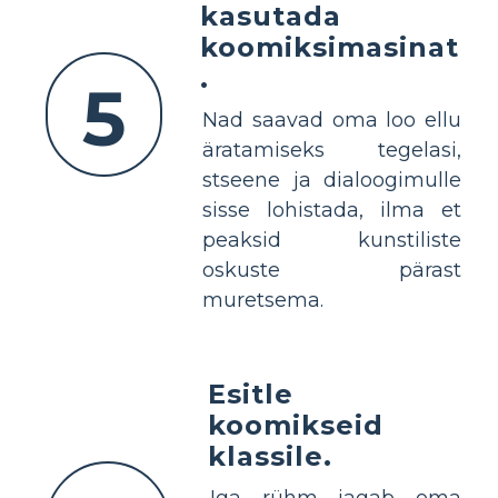
kasutada
koomiksimasinat
.
5
Nad saavad oma loo ellu
äratamiseks tegelasi,
stseene ja dialoogimulle
sisse lohistada, ilma et
peaksid kunstiliste
oskuste pärast
muretsema.
Esitle
koomikseid
klassile.
Iga rühm jagab oma