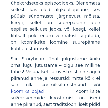
ühekordseteks episoodideks. Olenemata
sellest, kas oled algkooliõpilane, kes
püüab sündmuste järgnevust mõista,
keegi, kellel on suurepärane idee
eepilise seikluse jaoks, või keegi, kellel
lihtsalt pole enam võimalust kirjutada,
on koomiksite loomine suurepärane
koht alustamiseks.
Siin Storyboard That julgustame kõiki
oma lugu jutustama – olgu see milline
tahes! Visuaalset jutuvestmist on sageli
piiranud anne ja ressursid: mitte kõik ei
saa olla koomiksikunstnikud või
koomiksiloojad
. Koomiksite
süžeeskeemide koostamist on isegi
anne piiranud, sest traditsiooniliselt pidid