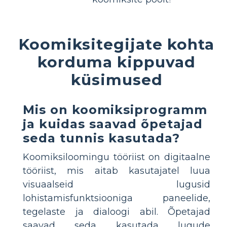
Koomiksitegijate kohta
korduma kippuvad
küsimused
Mis on koomiksiprogramm
ja kuidas saavad õpetajad
seda tunnis kasutada?
Koomiksiloomingu tööriist on digitaalne
tööriist, mis aitab kasutajatel luua
visuaalseid lugusid
lohistamisfunktsiooniga paneelide,
tegelaste ja dialoogi abil. Õpetajad
saavad seda kasutada lugude