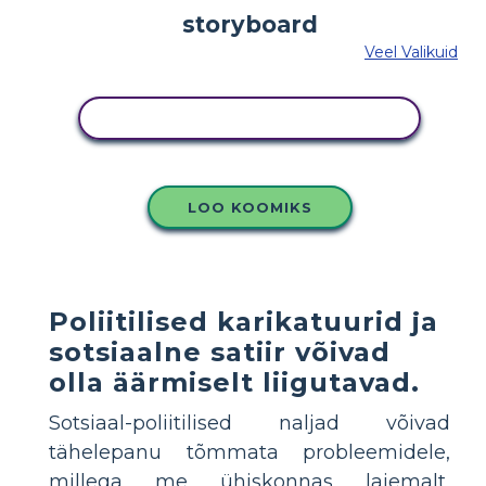
Veel Valikuid
KOPEERIGE SEE SÜŽEESKEEMI
LOO KOOMIKS
Poliitilised karikatuurid ja
sotsiaalne satiir võivad
olla äärmiselt liigutavad.
Sotsiaal-poliitilised naljad võivad
tähelepanu tõmmata probleemidele,
millega me ühiskonnas laiemalt,