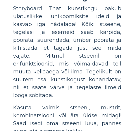
Storyboard That kunstikogu pakub
ulatuslikke lühikoomiksite ideid ja
kasvab iga nädalaga! Kõiki stseene,
tegelasi ja esemeid saab kärpida,
pöörata, suurendada, ümber pöörata ja
kihistada, et tagada just see, mida
vajate. Mitmel stseenil on
erifunktsioonid, mis võimaldavad teil
muuta kellaaega või ilma. Tegelikult on
suurem osa kunstikogust kohandatav,
nii et saate värve ja tegelaste ilmeid
looga sobitada.
Kasuta valmis stseeni, mustrit,
kombinatsiooni või ära üldse midagi!
Saad isegi oma stseeni luua, pannes