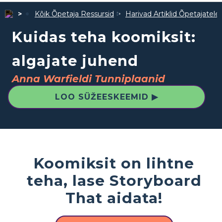
Kõik Õpetaja Ressursid
Harivad Artiklid Õpetajatele
Kuidas teha koomiksit:
algajate juhend
Anna Warfieldi Tunniplaanid
LOO SÜŽEESKEEMID ▶
Koomiksit on lihtne
teha, lase Storyboard
That aidata!