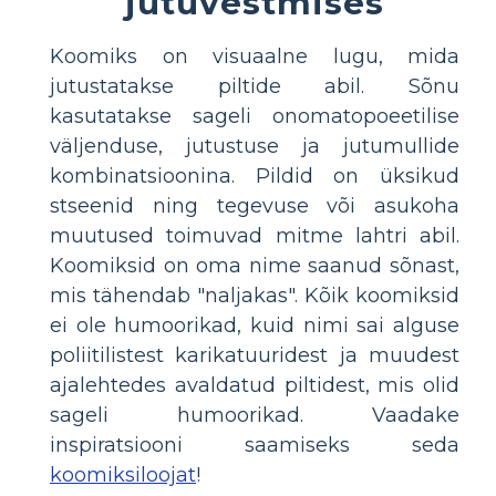
jutuvestmises
Koomiks on visuaalne lugu, mida
jutustatakse piltide abil. Sõnu
kasutatakse sageli onomatopoeetilise
väljenduse, jutustuse ja jutumullide
kombinatsioonina. Pildid on üksikud
stseenid ning tegevuse või asukoha
muutused toimuvad mitme lahtri abil.
Koomiksid on oma nime saanud sõnast,
mis tähendab "naljakas". Kõik koomiksid
ei ole humoorikad, kuid nimi sai alguse
poliitilistest karikatuuridest ja muudest
ajalehtedes avaldatud piltidest, mis olid
sageli humoorikad. Vaadake
inspiratsiooni saamiseks seda
koomiksiloojat
!