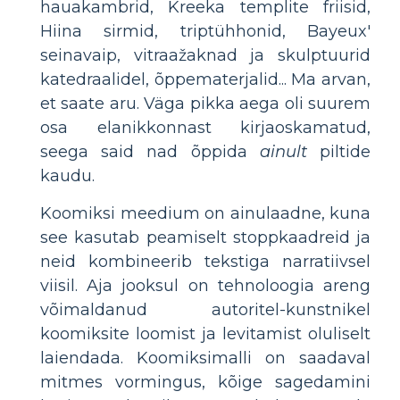
hauakambrid, Kreeka templite friisid,
Hiina sirmid, triptühhonid, Bayeux'
seinavaip, vitraažaknad ja skulptuurid
katedraalidel, õppematerjalid... Ma arvan,
et saate aru. Väga pikka aega oli suurem
osa elanikkonnast kirjaoskamatud,
seega said nad õppida
ainult
piltide
kaudu.
Koomiksi meedium on ainulaadne, kuna
see kasutab peamiselt stoppkaadreid ja
neid kombineerib tekstiga narratiivsel
viisil. Aja jooksul on tehnoloogia areng
võimaldanud autoritel-kunstnikel
koomiksite loomist ja levitamist oluliselt
laiendada. Koomiksimalli on saadaval
mitmes vormingus, kõige sagedamini