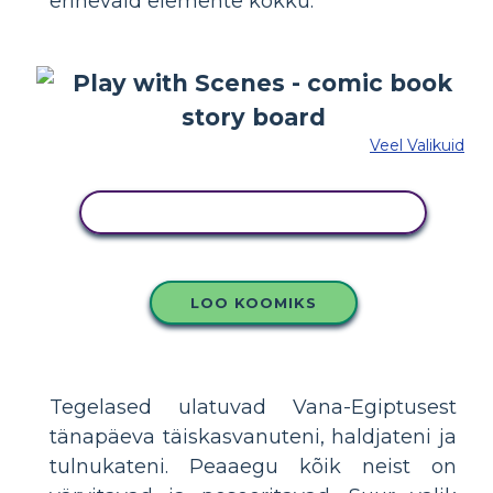
erinevaid elemente kokku.
Veel Valikuid
KOPEERIGE SEE SÜŽEESKEEMI
LOO KOOMIKS
Tegelased ulatuvad Vana-Egiptusest
tänapäeva täiskasvanuteni, haldjateni ja
tulnukateni. Peaaegu kõik neist on