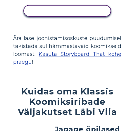
KUVA TEGEVUS
Ära lase joonistamisoskuste puudumisel
takistada sul hämmastavaid koomikseid
loomast.
Kasuta Storyboard That kohe
praegu
!
Kuidas oma Klassis
Koomiksiribade
Väljakutset Läbi Viia
Jagage õpilased