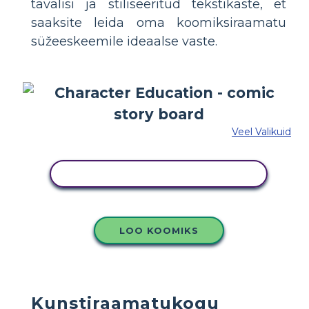
tavalisi ja stiliseeritud tekstikaste, et
saaksite leida oma koomiksiraamatu
süžeeskeemile ideaalse vaste.
Veel Valikuid
KOPEERIGE SEE SÜŽEESKEEMI
LOO KOOMIKS
Kunstiraamatukogu