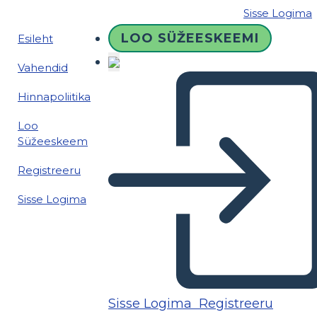
Sisse Logima
LOO SÜŽEESKEEMI
Esileht
Vahendid
Hinnapoliitika
Loo
Süžeeskeem
Registreeru
Sisse Logima
Sisse Logima
Registreeru