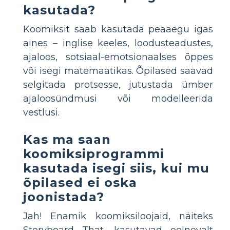
kasutada?
Koomiksit saab kasutada peaaegu igas
aines – inglise keeles, loodusteadustes,
ajaloos, sotsiaal-emotsionaalses õppes
või isegi matemaatikas. Õpilased saavad
selgitada protsesse, jutustada ümber
ajaloosündmusi või modelleerida
vestlusi.
Kas ma saan
koomiksiprogrammi
kasutada isegi siis, kui mu
õpilased ei oska
joonistada?
Jah! Enamik koomiksiloojaid, näiteks
Storyboard That, kasutavad eelnevalt