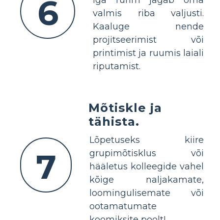
6
valmis riba valjusti.
Kaaluge nende
projitseerimist või
printimist ja ruumis laiali
riputamist.
Mõtiskle ja
tähista.
Lõpetuseks kiire
7
grupimõtisklus või
hääletus kolleegide vahel
kõige naljakamate,
loomingulisemate või
ootamatumate
koomiksite poolt!