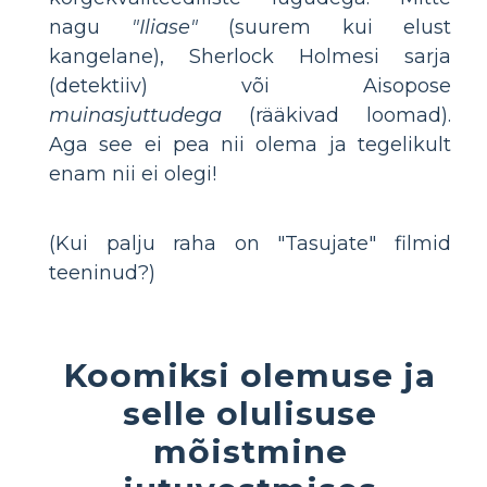
nagu
"Iliase"
(suurem kui elust
kangelane), Sherlock Holmesi sarja
(detektiiv) või Aisopose
muinasjuttudega
(rääkivad loomad).
Aga see ei pea nii olema ja tegelikult
enam nii ei olegi!
(Kui palju raha on "Tasujate" filmid
teeninud?)
Koomiksi olemuse ja
selle olulisuse
mõistmine