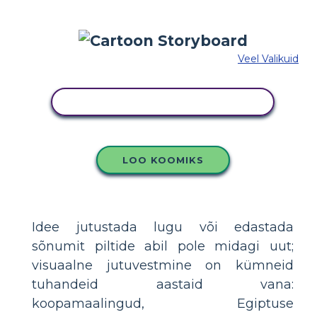
Veel Valikuid
KOPEERIGE SEE SÜŽEESKEEMI
LOO KOOMIKS
Idee jutustada lugu või edastada
sõnumit piltide abil pole midagi uut;
visuaalne jutuvestmine on kümneid
tuhandeid aastaid vana:
koopamaalingud, Egiptuse