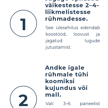
väikestesse 2–4-
liikmelistesse
1
rühmadesse.
See ülesehitus edendab
koostööd, loovust ja
jagatud lugude
jutustamist.
Andke igale
rühmale tühi
koomiksi
kujundus või
2
mall.
Vali 3–6 paneelist