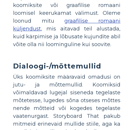
koomiksite või graafilise romaani
loomisel keerukamat välimust. Oleme
loonud mitu
graafilise romaani
küljendust,
mis aitavad teil alustada,
kuid kärpimise ja lõbusate kujundite abil
võite olla nii loominguline kui soovite.
Dialoogi-/mõttemullid
Üks koomiksite määravaid omadusi on
jutu- ja mõttemullid. Koomiksid
võimaldavad lugejal siseneda tegelaste
mõtetesse, lugedes sõna otseses mõttes
nende mõtteid või kogedes tegelaste
vaatenurgast. Storyboard That pakub
mitmeid erinevaid mullide stiile, aga ka