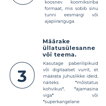
koosnev koomiksiriba
formaat, mis sobib sinu
tunni eesmärgi või
ajapiiranguga.
Määrake
üllatusülesanne
või teema.
Kasutage paberilipikuid
3
või digitaalset vurrit, et
määrata juhuslikke ideid,
näiteks *mõistatus
kohvikus*, *ajamasina
viga* või
*superkangelane