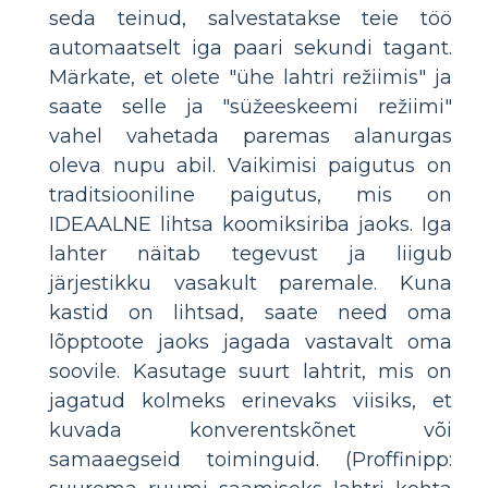
seda teinud, salvestatakse teie töö
automaatselt iga paari sekundi tagant.
Märkate, et olete "ühe lahtri režiimis" ja
saate selle ja "süžeeskeemi režiimi"
vahel vahetada paremas alanurgas
oleva nupu abil. Vaikimisi paigutus on
traditsiooniline paigutus, mis on
IDEAALNE lihtsa koomiksiriba jaoks. Iga
lahter näitab tegevust ja liigub
järjestikku vasakult paremale. Kuna
kastid on lihtsad, saate need oma
lõpptoote jaoks jagada vastavalt oma
soovile. Kasutage suurt lahtrit, mis on
jagatud kolmeks erinevaks viisiks, et
kuvada konverentskõnet või
samaaegseid toiminguid. (Proffinipp: