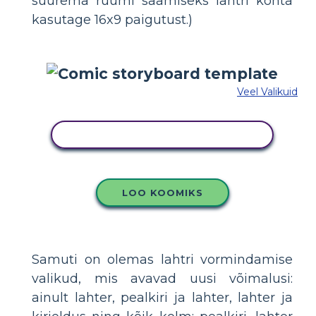
suurema ruumi saamiseks lahtri kohta
kasutage 16x9 paigutust.)
Veel Valikuid
KOPEERIGE SEE SÜŽEESKEEMI
LOO KOOMIKS
Samuti on olemas lahtri vormindamise
valikud, mis avavad uusi võimalusi:
ainult lahter, pealkiri ja lahter, lahter ja