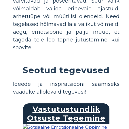
värvitavad ja poseeritavad. Suur valik
võimaldab valida erinevaid ajastuid,
arhetüüpe või müütilisi olendeid. Need
tegelased hõlmavad laia valikut võimeid,
aegu, emotsioone ja palju muud, et
tagada teie loo täpne jutustamine, kui
soovite.
Seotud tegevused
Ideede ja inspiratsiooni saamiseks
vaadake allolevaid tegevusi!
Vastutustundlik
Otsuste Tegemine