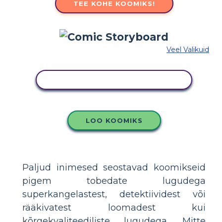
TEE KOHE KOOMIKS!
Veel Valikuid
KOPEERIGE SEE SÜŽEESKEEMI
LOO KOOMIKS
Paljud inimesed seostavad koomikseid
pigem tobedate lugudega
superkangelastest, detektiividest või
rääkivatest loomadest kui
kõrgekvaliteediliste lugudega. Mitte