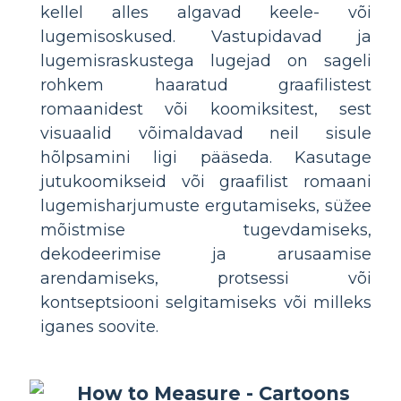
kellel alles algavad keele- või
lugemisoskused. Vastupidavad ja
lugemisraskustega lugejad on sageli
rohkem haaratud graafilistest
romaanidest või koomiksitest, sest
visuaalid võimaldavad neil sisule
hõlpsamini ligi pääseda. Kasutage
jutukoomikseid või graafilist romaani
lugemisharjumuste ergutamiseks, süžee
mõistmise tugevdamiseks,
dekodeerimise ja arusaamise
arendamiseks, protsessi või
kontseptsiooni selgitamiseks või milleks
iganes soovite.