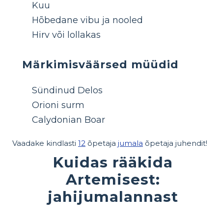
Kuu
Hõbedane vibu ja nooled
Hirv või lollakas
Märkimisväärsed müüdid
Sündinud Delos
Orioni surm
Calydonian Boar
Vaadake kindlasti
12
õpetaja
jumala
õpetaja juhendit!
Kuidas rääkida
Artemisest:
jahijumalannast