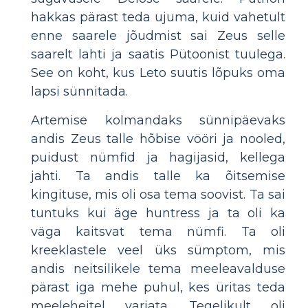
hakkas pärast teda ujuma, kuid vahetult
enne saarele jõudmist sai Zeus selle
saarelt lahti ja saatis Pütoonist tuulega.
See on koht, kus Leto suutis lõpuks oma
lapsi sünnitada.
Artemise kolmandaks sünnipäevaks
andis Zeus talle hõbise vööri ja nooled,
puidust nümfid ja hagijasid, kellega
jahti. Ta andis talle ka õitsemise
kingituse, mis oli osa tema soovist. Ta sai
tuntuks kui äge huntress ja ta oli ka
väga kaitsvat tema nümfi. Ta oli
kreeklastele veel üks sümptom, mis
andis neitsilikele tema meeleavalduse
pärast iga mehe puhul, kes üritas teda
meeleheitel varjata. Tegelikult oli