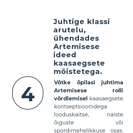
Juhtige klassi
arutelu,
ühendades
Artemisese
ideed
kaasaegsete
mõistetega.
Võtke õpilasi juhtima
4
Artemisese rolli
võrdlemisel
kaasaegsete
kontseptsioonidega
looduskaitse, naiste
õiguste või
spordimehelikkuse osas.