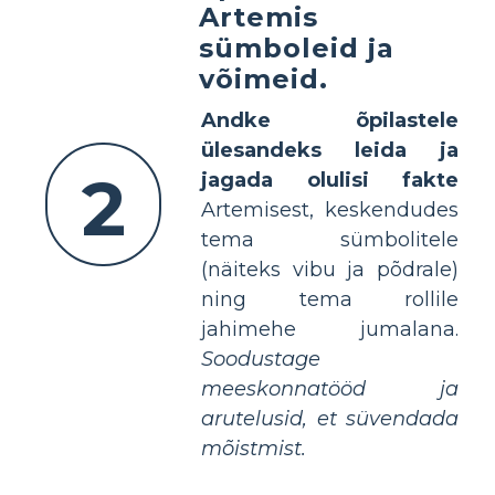
Artemis
sümboleid ja
võimeid.
Andke õpilastele
ülesandeks leida ja
2
jagada olulisi fakte
Artemisest, keskendudes
tema sümbolitele
(näiteks vibu ja põdrale)
ning tema rollile
jahimehe jumalana.
Soodustage
meeskonnatööd ja
arutelusid, et süvendada
mõistmist.