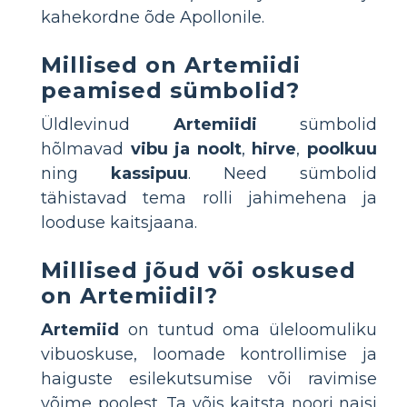
kahekordne õde Apollonile.
Millised on Artemiidi
peamised sümbolid?
Üldlevinud
Artemiidi
sümbolid
hõlmavad
vibu ja noolt
,
hirve
,
poolkuu
ning
kassipuu
. Need sümbolid
tähistavad tema rolli jahimehena ja
looduse kaitsjaana.
Millised jõud või oskused
on Artemiidil?
Artemiid
on tuntud oma üleloomuliku
vibuoskuse, loomade kontrollimise ja
haiguste esilekutsumise või ravimise
võime poolest. Ta võis kaitsta noori naisi