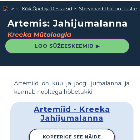
Kõik Õpetaja Ressursid
Storyboard That on Illustre
Artemis: Jahijumalanna
Kreeka Mütoloogia
LOO SÜŽEESKEEMID ▶
Artemiid on kuu ja joogi jumalanna ja
kannab nooltega hõbetükki.
Artemiid - Kreeka
Jahijumalanna
KOPEERIGE SEE NÄIDE