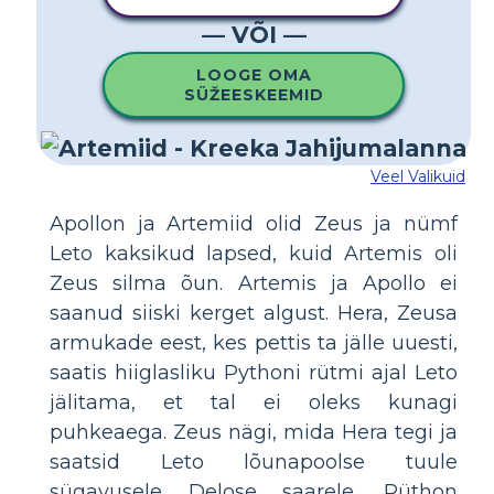
— VÕI —
LOOGE OMA
SÜŽEESKEEMID
Veel Valikuid
Apollon ja Artemiid olid Zeus ja nümf
Leto kaksikud lapsed, kuid Artemis oli
Zeus silma õun. Artemis ja Apollo ei
saanud siiski kerget algust. Hera, Zeusa
armukade eest, kes pettis ta jälle uuesti,
saatis hiiglasliku Pythoni rütmi ajal Leto
jälitama, et tal ei oleks kunagi
puhkeaega. Zeus nägi, mida Hera tegi ja
saatsid Leto lõunapoolse tuule
sügavusele Delose saarele. Püthon