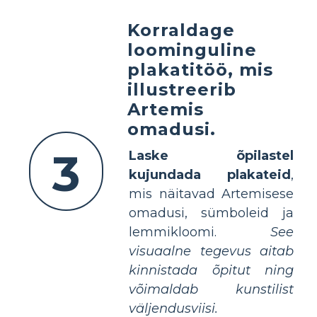
Korraldage
loominguline
plakatitöö, mis
illustreerib
Artemis
omadusi.
3
Laske õpilastel
kujundada plakateid
,
mis näitavad Artemisese
omadusi, sümboleid ja
lemmikloomi.
See
visuaalne tegevus aitab
kinnistada õpitut ning
võimaldab kunstilist
väljendusviisi.