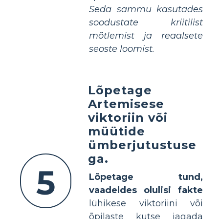
Seda sammu kasutades
soodustate kriitilist
mõtlemist ja reaalsete
seoste loomist.
Lõpetage
Artemisese
viktoriin või
müütide
ümberjutustuse
ga.
5
Lõpetage tund,
vaadeldes olulisi fakte
lühikese viktoriini või
õpilaste kutse jagada