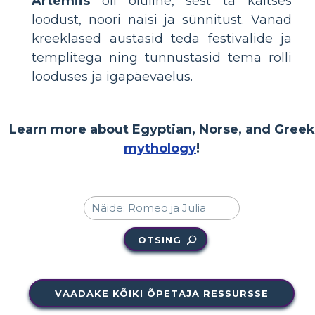
Artemiis
oli oluline, sest ta kaitses
loodust, noori naisi ja sünnitust. Vanad
kreeklased austasid teda festivalide ja
templitega ning tunnustasid tema rolli
looduses ja igapäevaelus.
Learn more about Egyptian, Norse, and Greek
mythology
!
OTSING
VAADAKE KÕIKI ÕPETAJA RESSURSSE