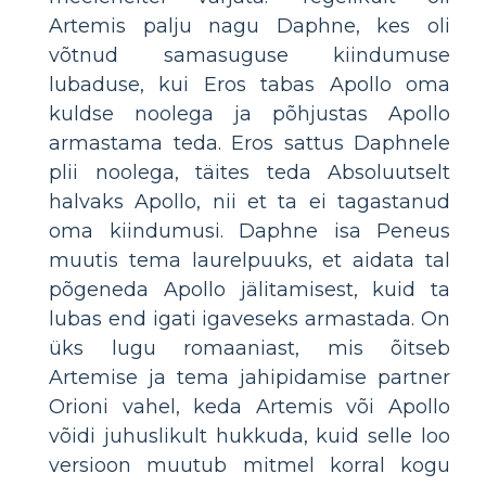
Artemis palju nagu Daphne, kes oli
võtnud samasuguse kiindumuse
lubaduse, kui Eros tabas Apollo oma
kuldse noolega ja põhjustas Apollo
armastama teda. Eros sattus Daphnele
plii noolega, täites teda Absoluutselt
halvaks Apollo, nii et ta ei tagastanud
oma kiindumusi. Daphne isa Peneus
muutis tema laurelpuuks, et aidata tal
põgeneda Apollo jälitamisest, kuid ta
lubas end igati igaveseks armastada. On
üks lugu romaaniast, mis õitseb
Artemise ja tema jahipidamise partner
Orioni vahel, keda Artemis või Apollo
võidi juhuslikult hukkuda, kuid selle loo
versioon muutub mitmel korral kogu