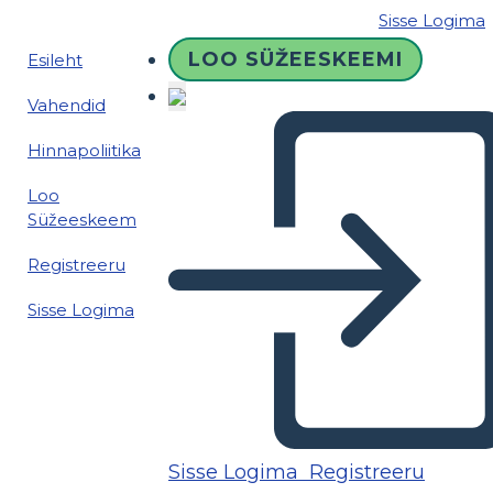
Sisse Logima
LOO SÜŽEESKEEMI
Esileht
Vahendid
Hinnapoliitika
Loo
Süžeeskeem
Registreeru
Sisse Logima
Sisse Logima
Registreeru