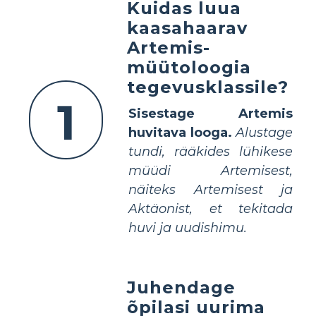
Kuidas luua
kaasahaarav
Artemis-
müütoloogia
tegevusklassile?
1
Sisestage Artemis
huvitava looga.
Alustage
tundi, rääkides lühikese
müüdi Artemisest,
näiteks Artemisest ja
Aktäonist, et tekitada
huvi ja uudishimu.
Juhendage
õpilasi uurima