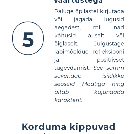
väärtustega
Paluge õpilastel kirjutada
või jagada lugusid
aegadest, mil nad
5
käitusid ausalt või
õiglaselt. Julgustage
läbimõeldud refleksiooni
ja positiivset
tugevdamist.
See samm
süvendab isiklikke
seoseid Maatiga ning
aitab kujundada
karakterit.
Korduma kippuvad