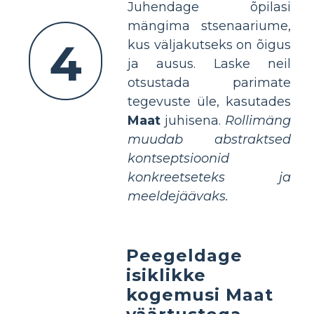
Juhendage õpilasi
mängima stsenaariume,
4
kus väljakutseks on õigus
ja ausus. Laske neil
otsustada parimate
tegevuste üle, kasutades
Maat
juhisena.
Rollimäng
muudab abstraktsed
kontseptsioonid
konkreetseteks ja
meeldejäävaks.
Peegeldage
isiklikke
kogemusi Maat