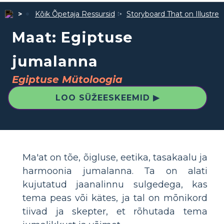
Kõik Õpetaja Ressursid
Storyboard That on Illustre
Maat: Egiptuse
jumalanna
Egiptuse Mütoloogia
LOO SÜŽEESKEEMID ▶
Ma'at on tõe, õigluse, eetika, tasakaalu ja
harmoonia jumalanna. Ta on alati
kujutatud jaanalinnu sulgedega, kas
tema peas või kätes, ja tal on mõnikord
tiivad ja skepter, et rõhutada tema