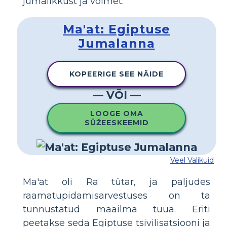
jumalikkust ja võimet.
Ma'at: Egiptuse
Jumalanna
KOPEERIGE SEE NÄIDE
— VÕI —
LOOGE OMA
SÜŽEESKEEMID
Veel Valikuid
Ma'at oli Ra tütar, ja paljudes
raamatupidamisarvestuses on ta
tunnustatud maailma tuua. Eriti
peetakse seda Egiptuse tsivilisatsiooni ja