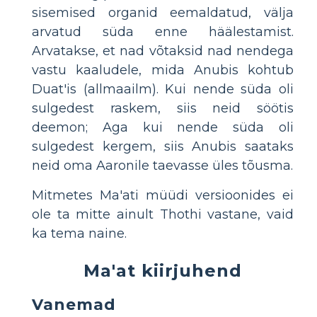
sisemised organid eemaldatud, välja
arvatud süda enne häälestamist.
Arvatakse, et nad võtaksid nad nendega
vastu kaaludele, mida Anubis kohtub
Duat'is (allmaailm). Kui nende süda oli
sulgedest raskem, siis neid söötis
deemon; Aga kui nende süda oli
sulgedest kergem, siis Anubis saataks
neid oma Aaronile taevasse üles tõusma.
Mitmetes Ma'ati müüdi versioonides ei
ole ta mitte ainult Thothi vastane, vaid
ka tema naine.
Ma'at kiirjuhend
Vanemad