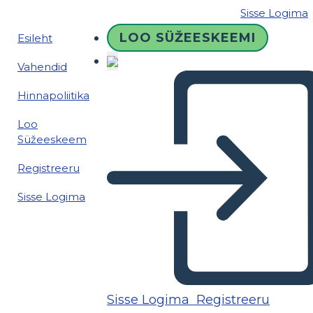
Sisse Logima
LOO SÜŽEESKEEMI
Esileht
Vahendid
Hinnapoliitika
Loo
Süžeeskeem
Registreeru
Sisse Logima
Sisse Logima
Registreeru