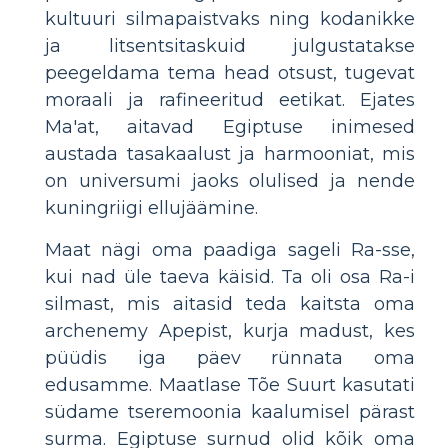
kultuuri silmapaistvaks ning kodanikke
ja litsentsitaskuid julgustatakse
peegeldama tema head otsust, tugevat
moraali ja rafineeritud eetikat. Ejates
Ma'at, aitavad Egiptuse inimesed
austada tasakaalust ja harmooniat, mis
on universumi jaoks olulised ja nende
kuningriigi ellujäämine.
Maat nägi oma paadiga sageli Ra-sse,
kui nad üle taeva käisid. Ta oli osa Ra-i
silmast, mis aitasid teda kaitsta oma
archenemy Apepist, kurja madust, kes
püüdis iga päev rünnata oma
edusamme. Maatlase Tõe Suurt kasutati
südame tseremoonia kaalumisel pärast
surma. Egiptuse surnud olid kõik oma