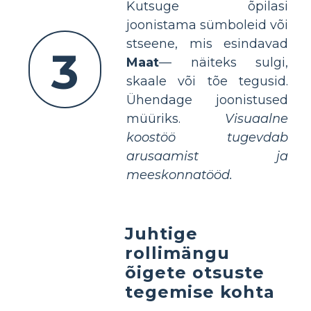
Kutsuge õpilasi
joonistama sümboleid või
stseene, mis esindavad
3
Maat
— näiteks sulgi,
skaale või tõe tegusid.
Ühendage joonistused
müüriks.
Visuaalne
koostöö tugevdab
arusaamist ja
meeskonnatööd.
Juhtige
rollimängu
õigete otsuste
tegemise kohta