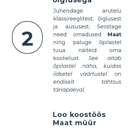
Juhendage arutelu
klassireeglitest, õiglusest
ja aususest. Seostage
2
need omadused
Maat
ning paluge õpilastel
tuua näiteid oma
koolielust.
See aitab
õpilastel näha, kuidas
iidsetel väärtustel on
endiselt tähtsus
tänapäeval.
Loo koostöös
Maat müür