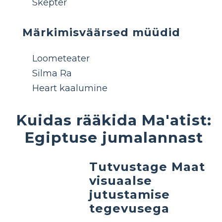
Skepter
Märkimisväärsed müüdid
Loometeater
Silma Ra
Heart kaalumine
Kuidas rääkida Ma'atist:
Egiptuse jumalannast
Tutvustage Maat
visuaalse
jutustamise
tegevusega