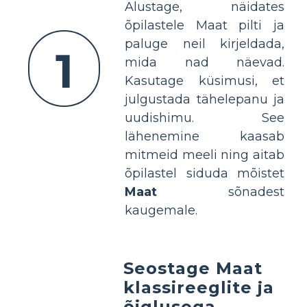
Alustage, näidates
õpilastele Maat pilti ja
paluge neil kirjeldada,
1
mida nad näevad.
Kasutage küsimusi, et
julgustada tähelepanu ja
uudishimu. See
lähenemine kaasab
mitmeid meeli ning aitab
õpilastel siduda mõistet
Maat
sõnadest
kaugemale.
Seostage Maat
klassireeglite ja
õiglusega