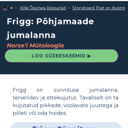
Kõik Õpetaja Ressursid
Storyboard That on Illustre
Frigg: Põhjamaade
jumalanna
Norse'i Mütoloogia
LOO SÜŽEESKEEMID ▶
Frigg on sünnituse jumalanna,
tervendav ja ettekujutus. Tavaliselt on ta
kujutatud pikkade, voolavate juustega ja
põleti või oda hoides.