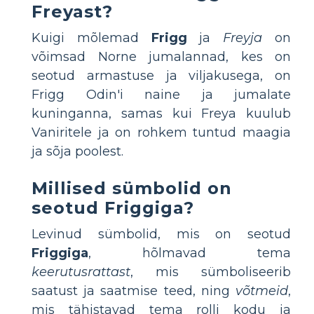
Freyast?
Kuigi mõlemad
Frigg
ja
Freyja
on
võimsad Norne jumalannad, kes on
seotud armastuse ja viljakusega, on
Frigg Odin'i naine ja jumalate
kuninganna, samas kui Freya kuulub
Vaniritele ja on rohkem tuntud maagia
ja sõja poolest.
Millised sümbolid on
seotud Friggiga?
Levinud sümbolid, mis on seotud
Friggiga
, hõlmavad tema
keerutusrattast
, mis sümboliseerib
saatust ja saatmise teed, ning
võtmeid
,
mis tähistavad tema rolli kodu ja