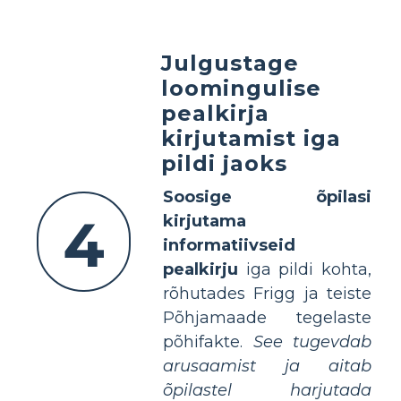
Julgustage
loomingulise
pealkirja
kirjutamist iga
pildi jaoks
Soosige õpilasi
4
kirjutama
informatiivseid
pealkirju
iga pildi kohta,
rõhutades Frigg ja teiste
Põhjamaade tegelaste
põhifakte.
See tugevdab
arusaamist ja aitab
õpilastel harjutada