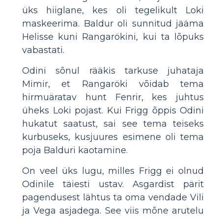
üks hiiglane, kes oli tegelikult Loki
maskeerima. Baldur oli sunnitud jääma
Helisse kuni Rangarökini, kui ta lõpuks
vabastati.
Odini sõnul rääkis tarkuse juhataja
Mimir, et Rangaröki võidab tema
hirmuäratav hunt Fenrir, kes juhtus
üheks Loki pojast. Kui Frigg õppis Odini
hukatut saatust, sai see tema teiseks
kurbuseks, kusjuures esimene oli tema
poja Balduri kaotamine.
On veel üks lugu, milles Frigg ei olnud
Odinile täiesti ustav. Asgardist pärit
pagendusest lähtus ta oma vendade Vili
ja Vega asjadega. See viis mõne arutelu