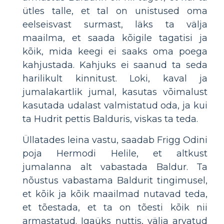
ütles talle, et tal on unistused oma
eelseisvast surmast, läks ta välja
maailma, et saada kõigile tagatisi ja
kõik, mida keegi ei saaks oma poega
kahjustada. Kahjuks ei saanud ta seda
harilikult kinnitust. Loki, kaval ja
jumalakartlik jumal, kasutas võimalust
kasutada udalast valmistatud oda, ja kui
ta Hudrit pettis Balduris, viskas ta teda.
Üllatades leina vastu, saadab Frigg Odini
poja Hermodi Helile, et altkust
jumalanna alt vabastada Baldur. Ta
nõustus vabastama Baldurit tingimusel,
et kõik ja kõik maailmad nutavad teda,
et tõestada, et ta on tõesti kõik nii
armastatud. Igaüks nuttis, välja arvatud