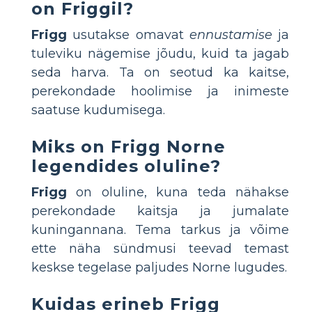
on Friggil?
Frigg
usutakse omavat
ennustamise
ja
tuleviku nägemise jõudu, kuid ta jagab
seda harva. Ta on seotud ka kaitse,
perekondade hoolimise ja inimeste
saatuse kudumisega.
Miks on Frigg Norne
legendides oluline?
Frigg
on oluline, kuna teda nähakse
perekondade kaitsja ja jumalate
kuningannana. Tema tarkus ja võime
ette näha sündmusi teevad temast
keskse tegelase paljudes Norne lugudes.
Kuidas erineb Frigg