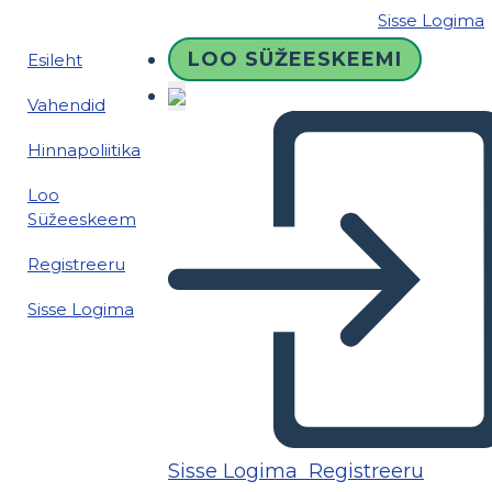
Sisse Logima
LOO SÜŽEESKEEMI
Esileht
Vahendid
Hinnapoliitika
Loo
Süžeeskeem
Registreeru
Sisse Logima
Sisse Logima
Registreeru