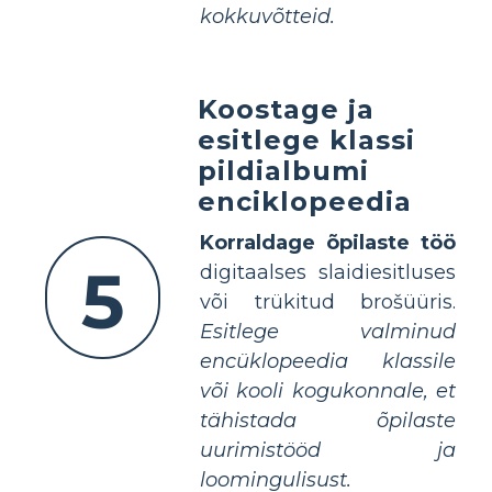
kokkuvõtteid.
Koostage ja
esitlege klassi
pildialbumi
enciklopeedia
Korraldage õpilaste töö
5
digitaalses slaidiesitluses
või trükitud brošüüris.
Esitlege valminud
encüklopeedia klassile
või kooli kogukonnale, et
tähistada õpilaste
uurimistööd ja
loomingulisust.