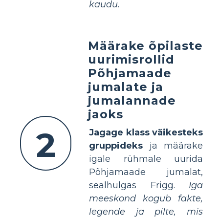
kaudu.
Määrake õpilaste
uurimisrollid
Põhjamaade
jumalate ja
jumalannade
jaoks
2
Jagage klass väikesteks
gruppideks
ja määrake
igale rühmale uurida
Põhjamaade jumalat,
sealhulgas Frigg.
Iga
meeskond kogub fakte,
legende ja pilte, mis