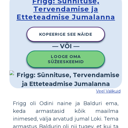
Frigg: Sünnituse,
Tervendamise ja
Etteteadmise Jumalanna
KOPEERIGE SEE NÄIDE
— VÕI —
LOOGE OMA
SÜŽEESKEEMID
Veel Valikuid
Frigg oli Odini naine ja Balduri ema,
keda armastasid kõik maailma
inimesed, välja arvatud jumal Loki. Tema
armastus Baldurin oli nii tugev, et kui ta