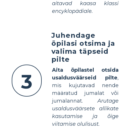
aitavad kaasa klassi
encyklopädiale.
Juhendage
õpilasi otsima ja
valima täpseid
pilte
Aita õpilastel otsida
3
usaldusväärseid pilte
,
mis kujutavad nende
määratud jumalat või
jumalannat.
Arutage
usaldusväärsete allikate
kasutamise ja õige
viitamise olulisust.