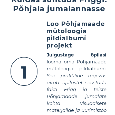
Põhjala jumalannasse
Loo Põhjamaade
mütoloogia
pildialbumi
projekt
Julgustage õpilasi
looma oma Põhjamaade
1
mütoloogia pildialbumi.
See praktiline tegevus
aitab õpilastel seostada
fakti Frigg ja teiste
Põhjamaade jumalate
kohta visuaalsete
materjalide ja uurimistöö