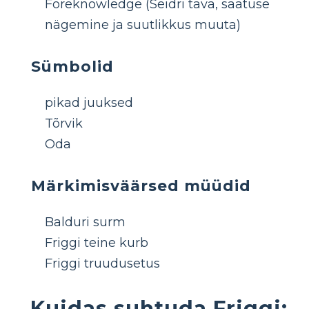
Foreknowledge (Seidri tava, saatuse
nägemine ja suutlikkus muuta)
Sümbolid
pikad juuksed
Tõrvik
Oda
Märkimisväärsed müüdid
Balduri surm
Friggi teine ​​kurb
Friggi truudusetus
Kuidas suhtuda Friggi: