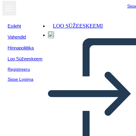
Siss
LOO SÜŽEESKEEMI
Esileht
Vahendid
Hinnapoliitika
Loo Süžeeskeem
Registreeru
Sisse Logima