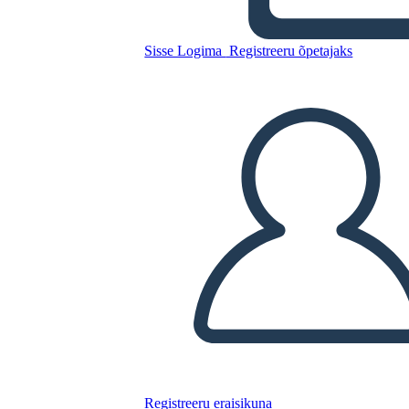
Sisse Logima
Registreeru õpetajaks
Kujundkeele Näited
Kopeerige see süžeeskeemid
LUUA STORYBOARD
ESITA SLAIDIESITLUST
LOE MULLE
Registreeru eraisikuna