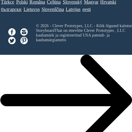
Türkçe
Polski
Româna
Ceština
Slovenský
Magyar
Hrvatski
български
Lietuvos
Slovenščina
Latvijas
eesti
© 2026 - Clever Prototypes, LLC - Kõik õigused kaitstu
StoryboardThat on ettevõtte
Clever Prototypes , LLC
kaubamärk ja registreeritud USA patendi- ja
kaubamärgiametis