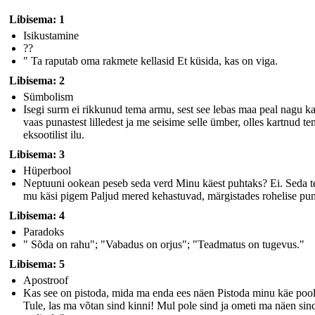
Libisema: 1
Isikustamine
??
" Ta raputab oma rakmete kellasid Et küsida, kas on viga.
Libisema: 2
Sümbolism
Isegi surm ei rikkunud tema armu, sest see lebas maa peal nagu k
vaas punastest lilledest ja me seisime selle ümber, olles kartnud t
eksootilist ilu.
Libisema: 3
Hüperbool
Neptuuni ookean peseb seda verd Minu käest puhtaks? Ei. Seda t
mu käsi pigem Paljud mered kehastuvad, märgistades rohelise pu
Libisema: 4
Paradoks
" Sõda on rahu"; "Vabadus on orjus"; "Teadmatus on tugevus."
Libisema: 5
Apostroof
Kas see on pistoda, mida ma enda ees näen Pistoda minu käe poo
Tule, las ma võtan sind kinni! Mul pole sind ja ometi ma näen sin