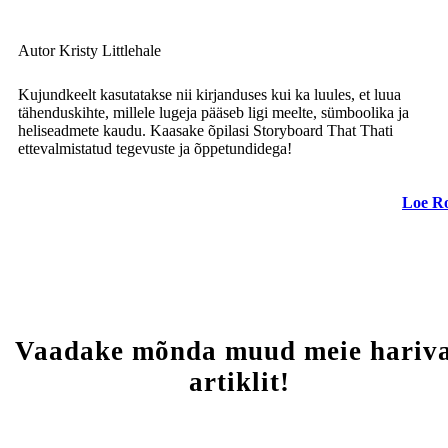
Autor Kristy Littlehale
Kujundkeelt kasutatakse nii kirjanduses kui ka luules, et luua
tähenduskihte, millele lugeja pääseb ligi meelte, sümboolika ja
heliseadmete kaudu. Kaasake õpilasi Storyboard That Thati
ettevalmistatud tegevuste ja õppetundidega!
Loe R
Vaadake mõnda muud meie hariv
artiklit!