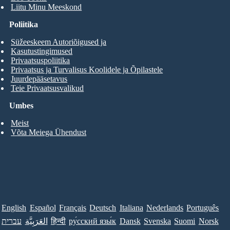
Liitu Minu Meeskond
Poliitika
Süžeeskeem Autoriõigused ja
Kasutustingimused
Privaatsuspoliitika
Privaatsus ja Turvalisus Koolidele ja Õpilastele
Juurdepääsetavus
Teie Privaatsusvalikud
Umbes
Meist
Võta Meiega Ühendust
English
Español
Français
Deutsch
Italiana
Nederlands
Português
עברית
العَرَبِيَّة
हिन्दी
ру́сский язы́к
Dansk
Svenska
Suomi
Norsk