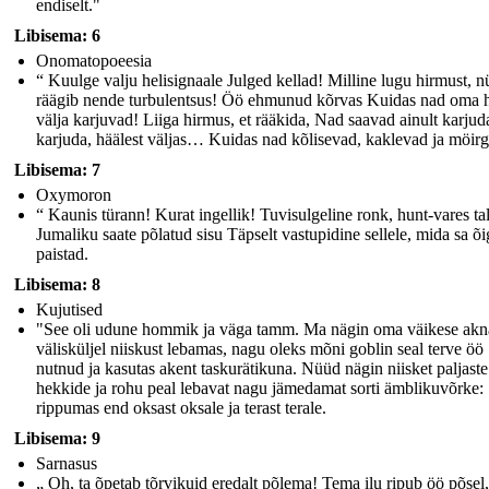
endiselt."
Libisema: 6
Onomatopoeesia
“ Kuulge valju helisignaale Julged kellad! Milline lugu hirmust, 
räägib nende turbulentsus! Öö ehmunud kõrvas Kuidas nad oma 
välja karjuvad! Liiga hirmus, et rääkida, Nad saavad ainult karjud
karjuda, häälest väljas… Kuidas nad kõlisevad, kaklevad ja möir
Libisema: 7
Oxymoron
“ Kaunis türann! Kurat ingellik! Tuvisulgeline ronk, hunt-vares tal
Jumaliku saate põlatud sisu Täpselt vastupidine sellele, mida sa õi
paistad.
Libisema: 8
Kujutised
"See oli udune hommik ja väga tamm. Ma nägin oma väikese akn
välisküljel niiskust lebamas, nagu oleks mõni goblin seal terve öö
nutnud ja kasutas akent taskurätikuna. Nüüd nägin niisket paljaste
hekkide ja rohu peal lebavat nagu jämedamat sorti ämblikuvõrke:
rippumas end oksast oksale ja terast terale.
Libisema: 9
Sarnasus
„ Oh, ta õpetab tõrvikuid eredalt põlema! Tema ilu ripub öö põse