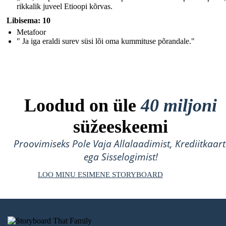
rikkalik juveel Etioopi kõrvas.
Libisema: 10
Metafoor
" Ja iga eraldi surev süsi lõi oma kummituse põrandale."
Loodud on üle
40 miljoni
süžeeskeemi
Proovimiseks Pole Vaja Allalaadimist, Krediitkaart
ega Sisselogimist!
LOO MINU ESIMENE STORYBOARD