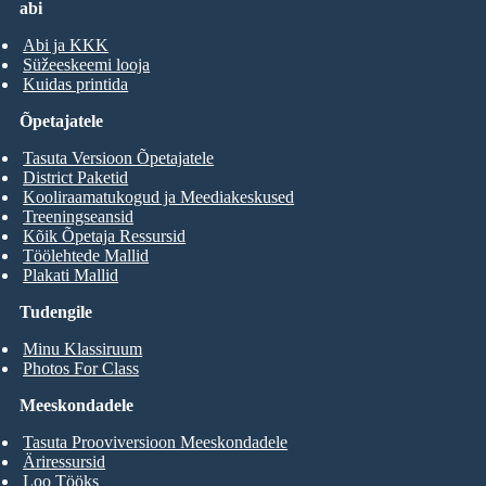
abi
Abi ja KKK
Süžeeskeemi looja
Kuidas printida
Õpetajatele
Tasuta Versioon Õpetajatele
District Paketid
Kooliraamatukogud ja Meediakeskused
Treeningseansid
Kõik Õpetaja Ressursid
Töölehtede Mallid
Plakati Mallid
Tudengile
Minu Klassiruum
Photos For Class
Meeskondadele
Tasuta Prooviversioon Meeskondadele
Äriressursid
Loo Tööks