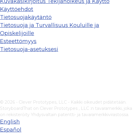
Kuvakäsikirjoitus Tekijänoikeus ja Käyttö
Käyttöehdot
Tietosuojakäytäntö
Tietosuoja ja Turvallisuus Kouluille ja
Opiskelijoille
Esteettömyys
Tietosuoja-asetuksesi
© 2026 - Clever Prototypes, LLC - Kaikki oikeudet pidätetään.
StoryboardThat on
Clever Prototypes , LLC
:n tavaramerkki, joka
on rekisteröity Yhdysvaltain patentti- ja tavaramerkkivirastossa.
English
Español