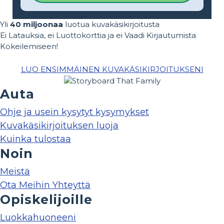
Yli
40 miljoonaa
luotua kuvakäsikirjoitusta
Ei Latauksia, ei Luottokorttia ja ei Vaadi Kirjautumista
Kokeilemiseen!
LUO ENSIMMÄINEN KUVAKÄSIKIRJOITUKSENI
Auta
Ohje ja usein kysytyt kysymykset
Kuvakäsikirjoituksen luoja
Kuinka tulostaa
Noin
Meistä
Ota Meihin Yhteyttä
Opiskelijoille
Luokkahuoneeni