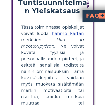
Tuntisuunnitelma
n Yleiskatsaus
FAQ
Mikä on hahmotiivike 'Hiiri ja moottoripyörä' -kirja
Hiiri ja mootto
on visuaalinen järjestelmä, joka auttaa oppilaita tunnistamaan ja ku
Miten voin luoda
, oppilaat voivat listata päähenkilöt, lisätä ni
Mitkä ovat tärkei
Tärkeimpiä hahmopiirteitä Ralphille ovat uteliaisuus, seik
Miksi hahmotiivikkee
Hahmotiivikkeen tekeminen auttaa nuoria lukijoita järj
Mitä työkaluja tai malleja opettajat voivat käyttää hahmot
, tulostettavia työarkkeja tai yksinkertaisia piirtotyökaluja hahmotiivikkeiden luomis
Tässä toiminnassa opiskelijat
voivat luoda
hahmo kartan
merkkien
Hiiri ja
moottoripyörän.
Ne voivat
kuvata fyysisiä ja
persoonallisuuden piirteet, ja
esittää sanallisia todisteita
näihin ominaisuuksiin. Tämä
kuvakäsikirjoitus voidaan
myös muokata sisältämään
merkin motivaatioita tai
osoittaa, kuinka merkkiä
muuttaa tai