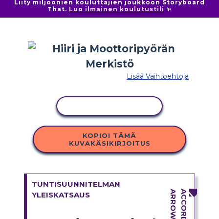
Liity miljoonien kouluttajien joukkoon Storyboard
That.
Luo ilmainen koulutustili
✨
Lisää Vaihtoehtoja
KOPIOI TOIMINTO
KOPIOI TÄMÄ
KUVAKÄSIKIRJOITUS
TUNTISUUNNITELMAN
YLEISKATSAUS