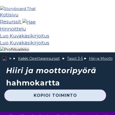
Kotisivu
Resurssit
Hinnoittelu
Luo Kuvakäsikirjoitus
Luo Kuvakäsikirjoitus
Kaikki Opettajaresurssit
Tasot 3-5
Hiiri ja Mootto
Hiiri ja moottoripyörä
hahmokartta
KOPIOI TOIMINTO