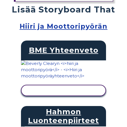
Lisää Storyboard That
Hiiri ja Moottoripyörän
BME Yhteenveto
NÄYTÄ TOIMINTA
Hahmon
Luonteenpiirteet