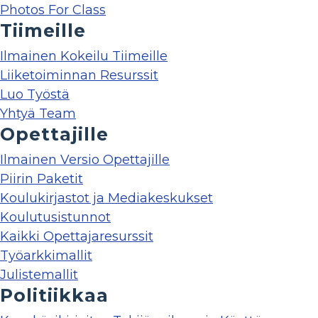
Photos For Class
Tiimeille
Ilmainen Kokeilu Tiimeille
Liiketoiminnan Resurssit
Luo Työstä
Yhtyä Team
Opettajille
Ilmainen Versio Opettajille
Piirin Paketit
Koulukirjastot ja Mediakeskukset
Koulutusistunnot
Kaikki Opettajaresurssit
Työarkkimallit
Julistemallit
Politiikkaa