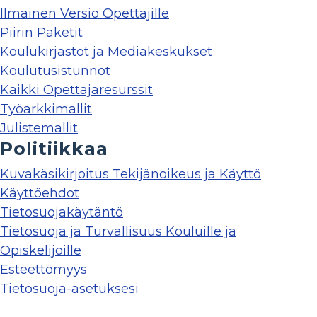
Ilmainen Versio Opettajille
Piirin Paketit
Koulukirjastot ja Mediakeskukset
Koulutusistunnot
Kaikki Opettajaresurssit
Työarkkimallit
Julistemallit
Politiikkaa
Kuvakäsikirjoitus Tekijänoikeus ja Käyttö
Käyttöehdot
Tietosuojakäytäntö
Tietosuoja ja Turvallisuus Kouluille ja
Opiskelijoille
Esteettömyys
Tietosuoja-asetuksesi