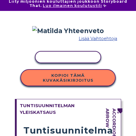
Liity miljoonien kouluttajien joukkoon Storyboard
That.
Luo ilmainen koulutustili
✨
Lisää Vaihtoehtoja
KOPIOI TOIMINTO
KOPIOI TÄMÄ
KUVAKÄSIKIRJOITUS
TUNTISUUNNITELMAN
YLEISKATSAUS
Tuntisuunnitelma