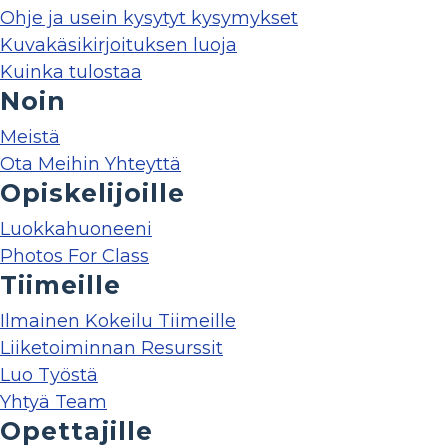
Ohje ja usein kysytyt kysymykset
Kuvakäsikirjoituksen luoja
Kuinka tulostaa
Noin
Meistä
Ota Meihin Yhteyttä
Opiskelijoille
Luokkahuoneeni
Photos For Class
Tiimeille
Ilmainen Kokeilu Tiimeille
Liiketoiminnan Resurssit
Luo Työstä
Yhtyä Team
Opettajille