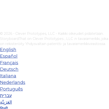
© 2026 - Clever Prototypes, LLC - Kaikki oikeudet pidätetään.
StoryboardThat on
Clever Prototypes , LLC
:n tavaramerkki, joka
on rekisteröity Yhdysvaltain patentti- ja tavaramerkkivirastossa.
English
Español
Français
Deutsch
Italiana
Nederlands
Português
עברית
العَرَبِيَّة
हिन्दी