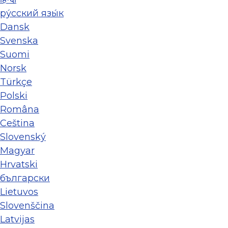
ру́сский язы́к
Dansk
Svenska
Suomi
Norsk
Türkçe
Polski
Româna
Ceština
Slovenský
Magyar
Hrvatski
български
Lietuvos
Slovenščina
Latvijas