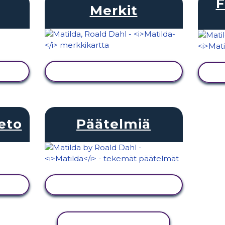
F
Merkit
NÄYTÄ TOIMINTA
eto
Päätelmiä
NÄYTÄ TOIMINTA
KOPIOI TOIMINTO