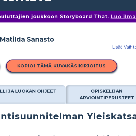
kouluttajien joukkoon Storyboard That.
Luo ilma
Lisää Vaiht
KOPIOI TÄMÄ KUVAKÄSIKIRJOITUS
LLI JA LUOKAN OHJEET
OPISKELIJAN
ARVIOINTIPERUSTEET
ntisuunnitelman Yleiskats