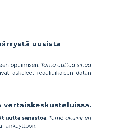
ärrystä uusista
lkeen oppimisen.
Tämä auttaa sinua
vat askeleet reaaliaikaisen datan
 vertaiskeskusteluissa.
vät uutta sanastoa
.
Tämä aktiivinen
sanankäyttöön.