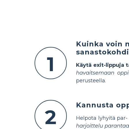
Kuinka voin 
sanastokohdi
1
Käytä exit-lippuja 
havaitsemaan oppi
perusteella.
Kannusta opp
2
Helpota lyhyitä par-
harjoittelu paranta