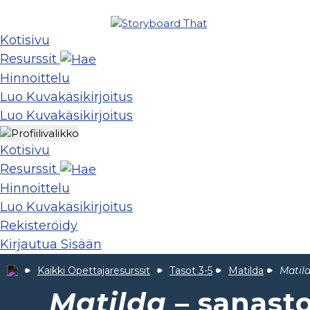
Kotisivu
Resurssit
Hinnoittelu
Luo Kuvakäsikirjoitus
Luo Kuvakäsikirjoitus
Kotisivu
Resurssit
Hinnoittelu
Luo Kuvakäsikirjoitus
Rekisteröidy
Kirjautua Sisään
Kaikki Opettajaresurssit
Tasot 3-5
Matilda
Matil
Matilda
– sanast