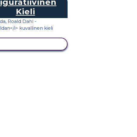
iguratiivinen
Kieli
NÄYTÄ TOIMINTA