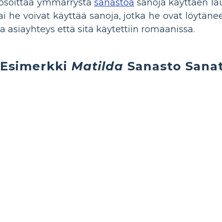
t osoittaa ymmärrystä
sanastoa
sanoja käyttäen lau
i he voivat käyttää sanoja, jotka he ovat löytänee
 asiayhteys että sitä käytettiin romaanissa.
Esimerkki
Matilda
Sanasto Sana