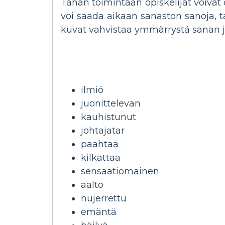
Tähän toimintaan opiskelijat voiva
voi saada aikaan sanaston sanoja, ta
kuvat vahvistaa ymmärrystä sanan ja
ilmiö
juonittelevan
kauhistunut
johtajatar
paahtaa
kilkattaa
sensaatiomainen
aalto
nujerrettu
emäntä