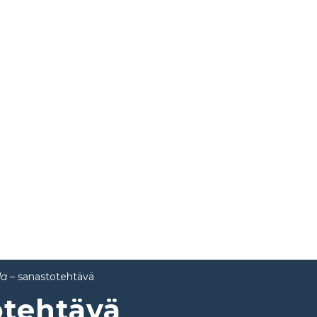
da
– sanastotehtävä
otehtävä