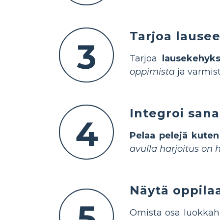
Tarjoa lause
3
Tarjoa
lausekehyks
oppimista
ja varmist
Integroi sana
4
Pelaa pelejä kuten
avulla harjoitus on
Näytä oppila
5
Omista osa luokka