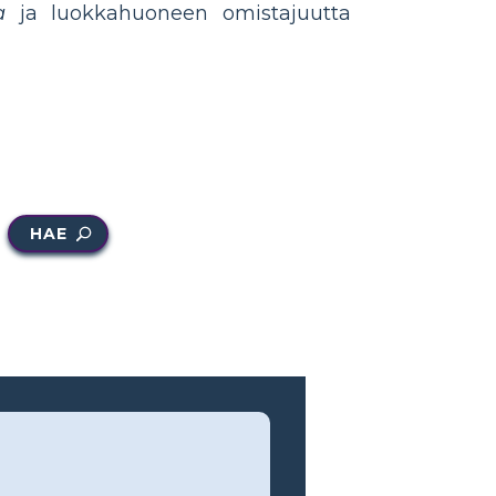
a
ja luokkahuoneen omistajuutta
HAE