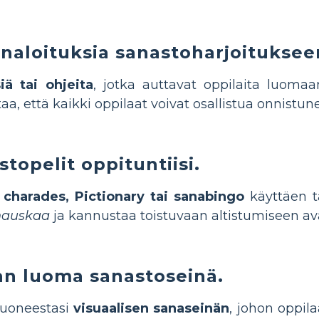
enaloituksia sanastoharjoituksee
iä tai ohjeita
, jotka auttavat oppilaita luomaa
aa, että kaikki oppilaat voivat osallistua onnistune
stopelit oppituntiisi.
 charades, Pictionary tai sanabingo
käyttäen t
 hauskaa
ja kannustaa toistuvaan altistumiseen av
an luoma sanastoseinä.
huoneestasi
visuaalisen sanaseinän
, johon oppila