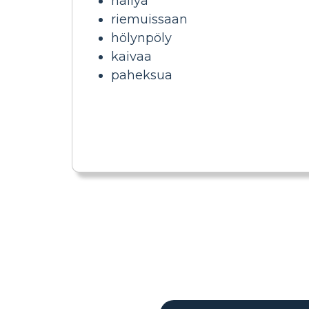
häilyä
riemuissaan
hölynpöly
kaivaa
paheksua