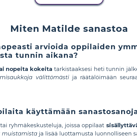
Miten Matilde sanastoa
nopeasti arvioida oppilaiden ymm
sta tunnin aikana?
tai nopeita kokeita
tarkistaaksesi heti tunnin jä
misaukkoja välittömästi
ja räätälöimään seuraa
ilaita käyttämään sanastosanoja
 tai ryhmäkeskusteluja, joissa oppilaat
sisällyttä
a muistamista
ja lisää luottamusta luonnolliseen 