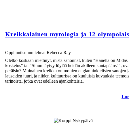
Kreikkalainen mytologia ja 12 olympolai
Oppituntisuunnitelmat Rebecca Ray
Oletko koskaan miettinyt, mistä sanonnat, kuten "Hänellä on Midas-
kosketus" tai "Sinun täytyy löytää heidän akilleen kantapäänsä", ova
peräisin? Muinainen kreikka on monien englanninkielisten sanojen j
lauseiden juuri, ja niiden kulttuurissa on kuuluisia kuvauksia teemois
tarinoista, jotka ovat edelleen ajankohtaisia.
Lue