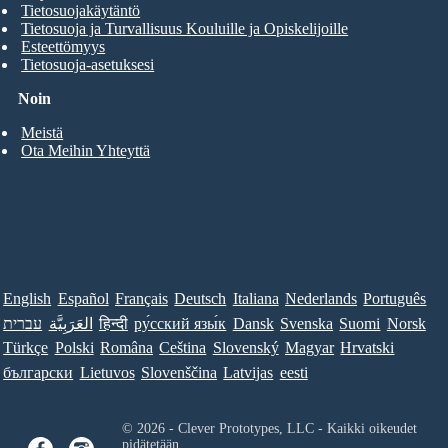
Tietosuojakäytäntö
Tietosuoja ja Turvallisuus Kouluille ja Opiskelijoille
Esteettömyys
Tietosuoja-asetuksesi
Noin
Meistä
Ota Meihin Yhteyttä
English
Español
Français
Deutsch
Italiana
Nederlands
Português
עברית
العَرَبِيَّة
हिन्दी
ру́сский язы́к
Dansk
Svenska
Suomi
Norsk
Türkçe
Polski
Româna
Ceština
Slovenský
Magyar
Hrvatski
български
Lietuvos
Slovenščina
Latvijas
eesti
© 2026 - Clever Prototypes, LLC - Kaikki oikeudet
pidätetään.