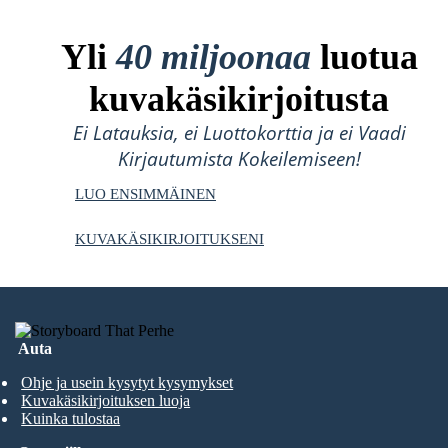
Yli
40 miljoonaa
luotua
kuvakäsikirjoitusta
Ei Latauksia, ei Luottokorttia ja ei Vaadi
Kirjautumista Kokeilemiseen!
LUO ENSIMMÄINEN
KUVAKÄSIKIRJOITUKSENI
Auta
Ohje ja usein kysytyt kysymykset
Kuvakäsikirjoituksen luoja
Kuinka tulostaa