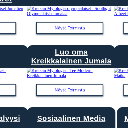
Näytä Toiminta
Luo oma
Kreikkalainen Jumala
Näytä Toiminta
lyysi
Sosiaalinen Media