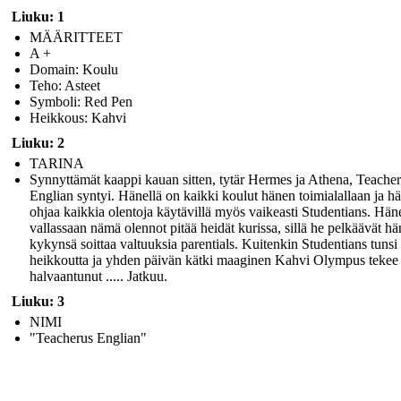
Liuku: 1
MÄÄRITTEET
A +
Domain: Koulu
Teho: Asteet
Symboli: Red Pen
Heikkous: Kahvi
Liuku: 2
TARINA
Synnyttämät kaappi kauan sitten, tytär Hermes ja Athena, Teache
Englian syntyi. Hänellä on kaikki koulut hänen toimialallaan ja h
ohjaa kaikkia olentoja käytävillä myös vaikeasti Studentians. Hän
vallassaan nämä olennot pitää heidät kurissa, sillä he pelkäävät h
kykynsä soittaa valtuuksia parentials. Kuitenkin Studentians tunsi
heikkoutta ja yhden päivän kätki maaginen Kahvi Olympus tekee
halvaantunut ..... Jatkuu.
Liuku: 3
NIMI
"Teacherus Englian"