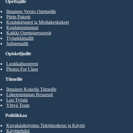
Opettajille
Ilmainen Versio Opettajille
Piirin Paketit
Koulukirjastot ja Mediakeskukset
Koulutusistunnot
Kaikki Opettajaresurssit
Työarkkimallit
Julistemallit
Opiskelijoille
Luokkahuoneeni
Photos For Class
Tiimeille
Ilmainen Kokeilu Tiimeille
Liiketoiminnan Resurssit
Luo Työstä
Yhtyä Team
Politiikkaa
Kuvakäsikirjoitus Tekijänoikeus ja Käyttö
Käyttöehdot