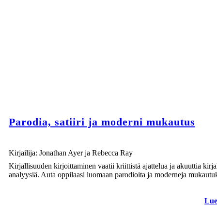
Parodia, satiiri ja moderni mukautus
Kirjailija: Jonathan Ayer ja Rebecca Ray
Kirjallisuuden kirjoittaminen vaatii kriittistä ajattelua ja akuuttia kirjal
analyysiä. Auta oppilaasi luomaan parodioita ja moderneja mukautuk
Lue