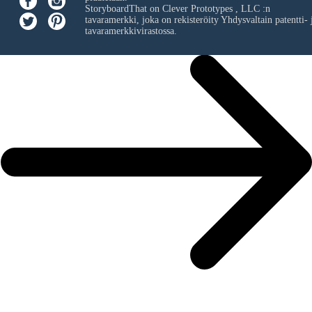
StoryboardThat on
Clever Prototypes , LLC
:n
tavaramerkki, joka on rekisteröity Yhdysvaltain patentti- 
tavaramerkkivirastossa.