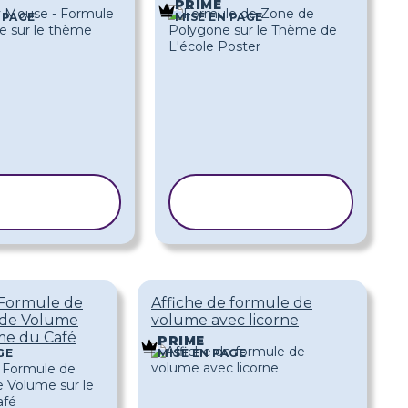
PRIME
 PAGE
MISE EN PAGE
OPIER LE
COPIER LE
MODÈLE
MODÈLE
 Formule de
Affiche de formule de
 de Volume
volume avec licorne
me du Café
PRIME
GE
MISE EN PAGE