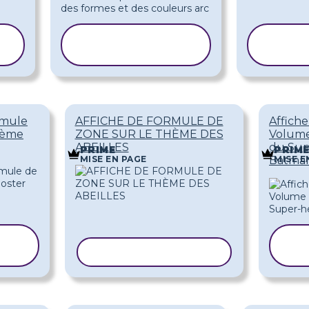
COPIER LE
COP
MODÈLE
MO
rmule
AFFICHE DE FORMULE DE
Affich
thème
ZONE SUR LE THÈME DES
Volume
ABEILLES
du Sup
PRIME
PRIM
MISE EN PAGE
MISE E
Batma
COPIER LE MODÈLE