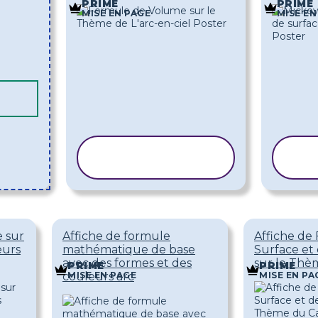
PRIME
PRIME
MISE EN PAGE
MISE EN
COPIER LE
C
MODÈLE
 sur
Affiche de formule
Affiche de
eurs
mathématique de base
Surface et
avec des formes et des
sur le Thè
PRIME
PRIME
MISE EN PAGE
MISE EN PA
couleurs arc