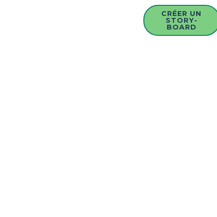
CRÉER UN
STORY-
BOARD