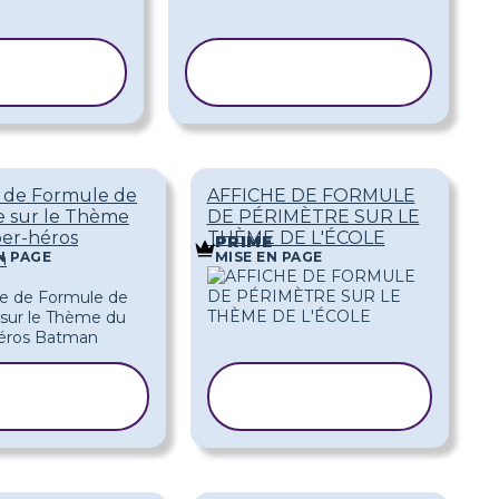
IER LE
COPIER LE
DÈLE
MODÈLE
e de Formule de
AFFICHE DE FORMULE
 sur le Thème
DE PÉRIMÈTRE SUR LE
er-héros
THÈME DE L'ÉCOLE
E
PRIME
N PAGE
MISE EN PAGE
n
COPIER LE
COPIER LE
MODÈLE
MODÈLE