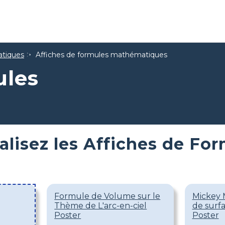
tiques
Affiches de formules mathématiques
ules
alisez les Affiches de F
Formule de Volume sur le
Mickey 
Thème de L'arc-en-ciel
de surf
Poster
Poster