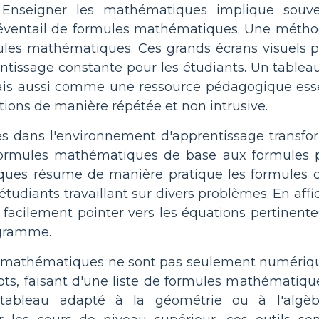
Enseigner les mathématiques implique souve
ventail de formules mathématiques. Une méthode 
ules mathématiques. Ces grands écrans visuels pe
prentissage constante pour les étudiants. Un tab
is aussi comme une ressource pédagogique essent
ations de manière répétée et non intrusive.
ches dans l'environnement d'apprentissage transfo
 formules mathématiques de base aux formules p
es résume de manière pratique les formules clé
étudiants travaillant sur divers problèmes. En af
acilement pointer vers les équations pertinentes
ogramme.
s mathématiques ne sont pas seulement numérique
pts, faisant d'une liste de formules mathématiques 
n tableau adapté à la géométrie ou à l'algè