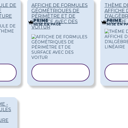
ULE DE
AFFICHE DE FORMULES
THÈME DE
E
GÉOMÉTRIQUES DE
AFFICHE
TURE
PÉRIMÈTRE ET DE
D'ALGÈBR
PRIME
PRIME
SURFACE AVEC DES
LINÉAIRE
MISE EN PAGE
MISE EN P
VOITUR
COPIER LE
CO
MODÈLE
E -
ULES
AIRE