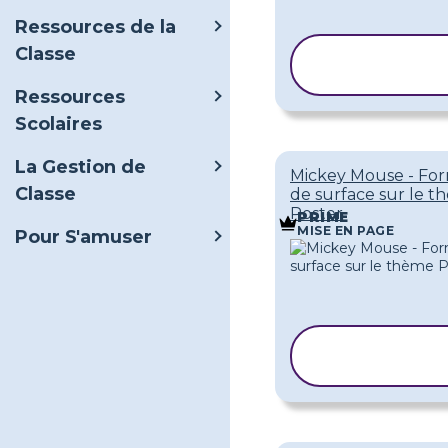
Ressources de la
Classe
COPIER LE
MODÈLE
Ressources
Scolaires
La Gestion de
Mickey Mouse - Fo
Classe
de surface sur le 
Poster
PRIME
MISE EN PAGE
Pour S'amuser
COPIER LE
MODÈLE