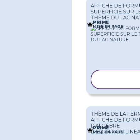
AFFICHE DE FORM
SUPERFICIE SUR L
THÈME DU LAC NA
PRIME
MISE EN PAGE
COPIER LE
MODÈLE
THÈME DE LA FERM
AFFICHE DE FORM
D'ALGÈBRE
PRIME
D'ÉQUATION LINÉ
MISE EN PAGE