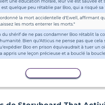
iert une éducation morale, leur vie est sauvée et 
 est quelque peu rétablie par Boo, qui a risqué sa 
a ordonné la mort accidentelle d'Ewell, affirmant q
aissez les morts enterrer les morts."
n du shérif de ne pas condamner Boo rétablit la c
l'humanité. Bien qu'Atticus ne pense pas que cela 
u'expédier Boo en prison équivaudrait à tuer un
a appris une leçon précieuse et a bouclé la boucle
COPIER L'ACTIVITÉ
s de Storyboard That Activ