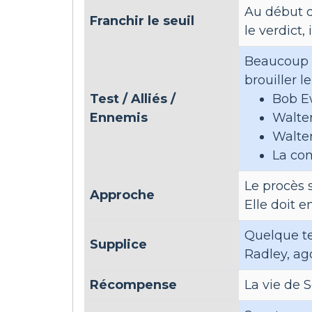
Au début d
Franchir le seuil
le verdict,
Beaucoup d
brouiller l
Test / Alliés /
Bob E
Ennemis
Walte
Walte
La co
Le procès 
Approche
Elle doit e
Quelque te
Supplice
Radley, ag
Récompense
La vie de 