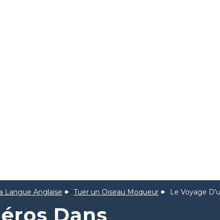
la Langue Anglaise
Tuer un Oiseau Moqueur
Le Voyage D'u
Héros Dans