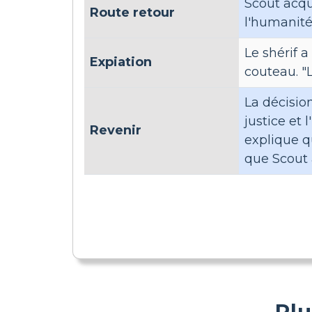
Scout acqu
Route retour
l'humanité
Le shérif 
Expiation
couteau. "L
La décisio
justice et 
Revenir
explique q
que Scout 
Plu