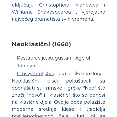
uključuju Christophera Marlowea i
Williama Shakespearea
, vjerojatno
najvećeg dramatista svih vremena.
Neoklasični (1660)
Restauracije, Augustan i Age of
Johnson
Prosvjetiteljstvo
- era logike i razloga
Neoklasični pisci pokušavali su
oponašati stil rimske i grčke "Neo" što
znači "novo" i "klasično" što se odnosi
na klasične djela. Ovo je doba polazište
moderne srednje klase i tradicija
poslijepodnevnog čaja. Ljudi bi se