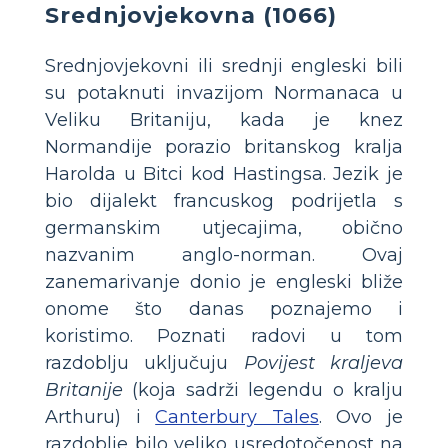
Srednjovjekovna (1066)
Srednjovjekovni ili srednji engleski bili
su potaknuti invazijom Normanaca u
Veliku Britaniju, kada je knez
Normandije porazio britanskog kralja
Harolda u Bitci kod Hastingsa. Jezik je
bio dijalekt francuskog podrijetla s
germanskim utjecajima, obično
nazvanim anglo-norman. Ovaj
zanemarivanje donio je engleski bliže
onome što danas poznajemo i
koristimo. Poznati radovi u tom
razdoblju uključuju
Povijest kraljeva
Britanije
(koja sadrži legendu o kralju
Arthuru) i
Canterbury Tales
. Ovo je
razdoblje bilo veliko usredotočenost na