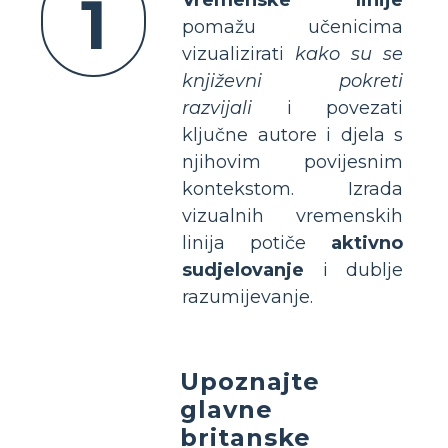
1
Vremenske linije
pomažu učenicima
vizualizirati
kako su se
književni pokreti
razvijali
i povezati
ključne autore i djela s
njihovim povijesnim
kontekstom. Izrada
vizualnih vremenskih
linija potiče
aktivno
sudjelovanje
i dublje
razumijevanje.
Upoznajte
glavne
britanske