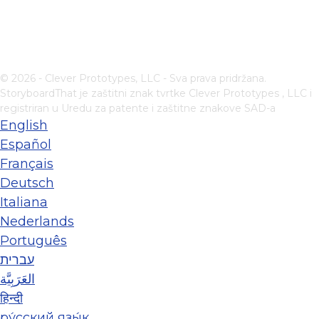
© 2026 - Clever Prototypes, LLC - Sva prava pridržana.
StoryboardThat je zaštitni znak tvrtke
Clever Prototypes , LLC
i
registriran u Uredu za patente i zaštitne znakove SAD-a
English
Español
Français
Deutsch
Italiana
Nederlands
Português
עברית
العَرَبِيَّة
हिन्दी
ру́сский язы́к