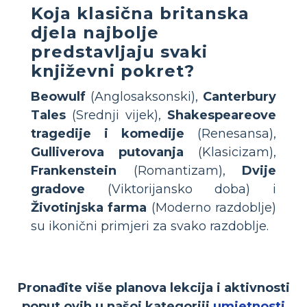
Koja klasična britanska
djela najbolje
predstavljaju svaki
književni pokret?
Beowulf
(Anglosaksonski),
Canterbury
Tales
(Srednji vijek),
Shakespeareove
tragedije i komedije
(Renesansa),
Gulliverova putovanja
(Klasicizam),
Frankenstein
(Romantizam),
Dvije
gradove
(Viktorijansko doba) i
Životinjska farma
(Moderno razdoblje)
su ikonični primjeri za svako razdoblje.
Pronađite više planova lekcija i aktivnosti
poput ovih u našoj kategoriji
umjetnosti