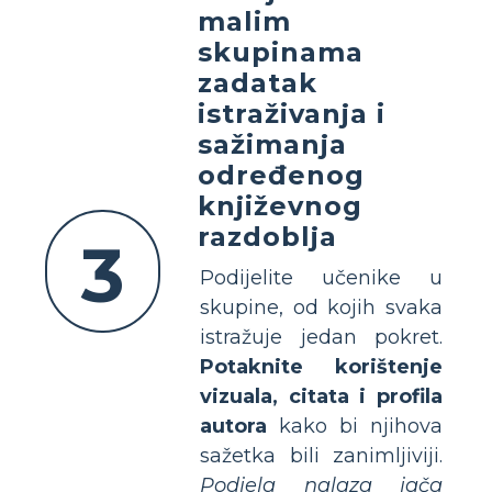
malim
skupinama
zadatak
istraživanja i
sažimanja
određenog
književnog
razdoblja
3
Podijelite učenike u
skupine, od kojih svaka
istražuje jedan pokret.
Potaknite korištenje
vizuala, citata i profila
autora
kako bi njihova
sažetka bili zanimljiviji.
Podjela nalaza jača