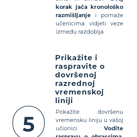
korak jača kronološko
razmišljanje
i pomaže
učenicima vidjeti veze
između razdoblja.
Prikažite i
raspravite o
dovršenoj
razrednoj
vremenskoj
liniji
Pokažite dovršenu
5
vremensku liniju u vašoj
učionici.
Vodite
raspravu o obrascima,