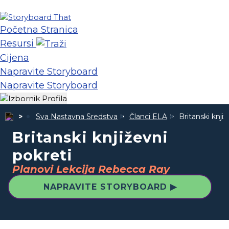
Početna Stranica
Resursi
Cijena
Napravite Storyboard
Napravite Storyboard
Sva Nastavna Sredstva
Članci ELA
Britanski knjiž
Britanski književni
pokreti
Planovi Lekcija Rebecca Ray
NAPRAVITE STORYBOARD ▶