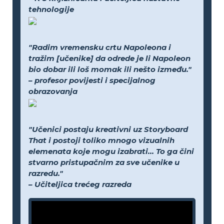
tehnologije
"Radim vremensku crtu Napoleona i
tražim [učenike] da odrede je li Napoleon
bio dobar ili loš momak ili nešto između."
– profesor povijesti i specijalnog
obrazovanja
"Učenici postaju kreativni uz Storyboard
That i postoji toliko mnogo vizualnih
elemenata koje mogu izabrati... To ga čini
stvarno pristupačnim za sve učenike u
razredu."
– Učiteljica trećeg razreda