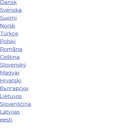
Dansk
Svenska
Suomi
Norsk
Türkçe
Polski
Româna
Ceština
Slovenský
Magyar
Hrvatski
български
Lietuvos
Slovenščina
Latvijas
eesti