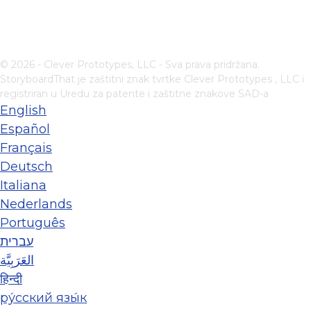
© 2026 - Clever Prototypes, LLC - Sva prava pridržana.
StoryboardThat je zaštitni znak tvrtke
Clever Prototypes , LLC
i
registriran u Uredu za patente i zaštitne znakove SAD-a
English
Español
Français
Deutsch
Italiana
Nederlands
Português
עברית
العَرَبِيَّة
हिन्दी
ру́сский язы́к