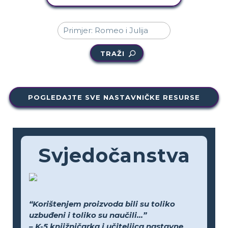
TRAŽI
POGLEDAJTE SVE NASTAVNIČKE RESURSE
Svjedočanstva
“Korištenjem proizvoda bili su toliko
uzbuđeni i toliko su naučili...”
– K-5 knjižničarka i učiteljica nastavne