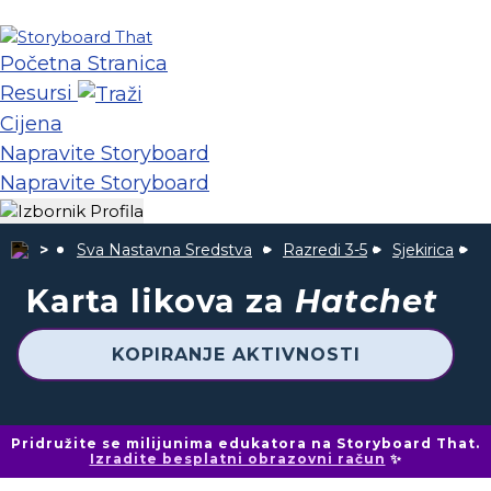
Početna Stranica
Resursi
Cijena
Napravite Storyboard
Napravite Storyboard
Sva Nastavna Sredstva
Razredi 3-5
Sjekirica
K
Karta likova za
Hatchet
KOPIRANJE AKTIVNOSTI
Pridružite se milijunima edukatora na Storyboard That.
Izradite besplatni obrazovni račun
✨