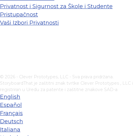
Privatnost i Sigurnost za Škole i Studente
Pristupačnost
Vaši Izbori Privatnosti
© 2026 - Clever Prototypes, LLC - Sva prava pridržana.
StoryboardThat je zaštitni znak tvrtke
Clever Prototypes , LLC
i
registriran u Uredu za patente i zaštitne znakove SAD-a
English
Español
Français
Deutsch
Italiana