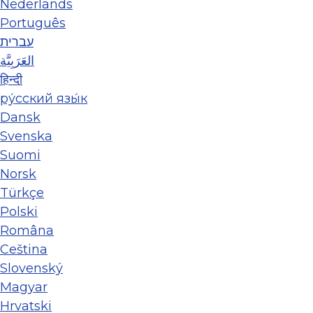
Nederlands
Português
עברית
العَرَبِيَّة
हिन्दी
ру́сский язы́к
Dansk
Svenska
Suomi
Norsk
Türkçe
Polski
Româna
Ceština
Slovenský
Magyar
Hrvatski