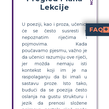
Lekcije
U poeziji, kao i proza, učenici
FAQ
će se često susresti s
nepoznatim riječima i
Što je vizualna aktivn
za "The Latin Deli" uključuje odabir nepoznatih riječi iz pjesme, njihovo definiranje, pisanje primjera rečenica i ilustriranje značenja crtežima ili fotografijama. To pomaže produbiti razumijevanje vokabulara i poezije.
Kako mogu pomoći učenicim
teškim riječima u poeziji
, neka nakon čitanja nabrajaju nepoznate
Zašto je vizualizacija vokabulara učinkovita za poučavanje pjesama poput "The Latin Deli"?
čini apstraktne riječi konkretnima, pomaže pamće
Koji su primjeri v
iz "The Latin Deli" uključuju
. Odaberite 
Koje korake treba
: 1) Odaberite tri riječi iz pjesme, 2) Pronađite njihove definicije, 3) Napišite re
pojmovima. Kada
poučavamo pjesmu, važno je
da učenici razumiju ove riječi,
jer možda nemaju isti
kontekst koji im je na
raspolaganju da bi imali u
sastavu proze. Isto tako,
budući da se poezija često
oslanja na gustu strukturu i
jezik da prenosi složene