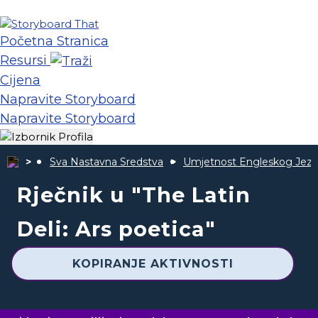
Početna Stranica
Resursi
Cijena
Napravite Storyboard
Napravite Storyboard
Sva Nastavna Sredstva
Umjetnost Engleskog Jezi
Rječnik u "The Latin
Deli: Ars poetica"
KOPIRANJE AKTIVNOSTI