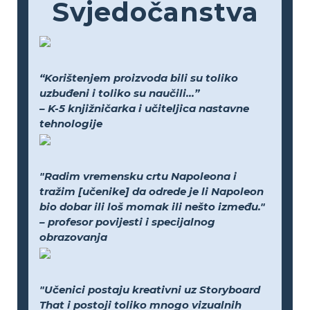
Svjedočanstva
“Korištenjem proizvoda bili su toliko
uzbuđeni i toliko su naučili...”
– K-5 knjižničarka i učiteljica nastavne
tehnologije
"Radim vremensku crtu Napoleona i
tražim [učenike] da odrede je li Napoleon
bio dobar ili loš momak ili nešto između."
– profesor povijesti i specijalnog
obrazovanja
"Učenici postaju kreativni uz Storyboard
That i postoji toliko mnogo vizualnih