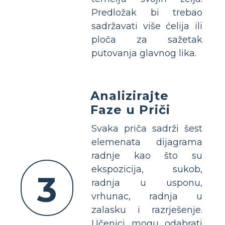
Predložak bi trebao
sadržavati više ćelija ili
ploča za sažetak
putovanja glavnog lika.
Analizirajte
Faze u Priči
Svaka priča sadrži šest
elemenata dijagrama
radnje kao što su
ekspozicija, sukob,
3
radnja u usponu,
vrhunac, radnja u
zalasku i razrješenje.
Učenici mogu odabrati