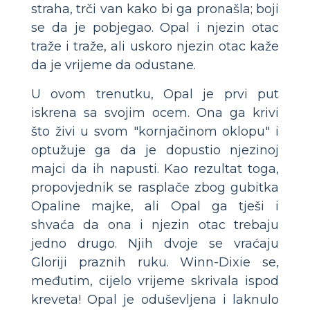
straha, trči van kako bi ga pronašla; boji
se da je pobjegao. Opal i njezin otac
traže i traže, ali uskoro njezin otac kaže
da je vrijeme da odustane.
U ovom trenutku, Opal je prvi put
iskrena sa svojim ocem. Ona ga krivi
što živi u svom "kornjačinom oklopu" i
optužuje ga da je dopustio njezinoj
majci da ih napusti. Kao rezultat toga,
propovjednik se rasplače zbog gubitka
Opaline majke, ali Opal ga tješi i
shvaća da ona i njezin otac trebaju
jedno drugo. Njih dvoje se vraćaju
Gloriji praznih ruku. Winn-Dixie se,
međutim, cijelo vrijeme skrivala ispod
kreveta! Opal je oduševljena i laknulo