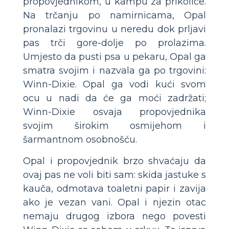
propovjednikom, u kampu za prikolice.
Na trčanju po namirnicama, Opal
pronalazi trgovinu u neredu dok prljavi
pas trči gore-dolje po prolazima.
Umjesto da pusti psa u pekaru, Opal ga
smatra svojim i nazvala ga po trgovini:
Winn-Dixie. Opal ga vodi kući svom
ocu u nadi da će ga moći zadržati;
Winn-Dixie osvaja propovjednika
svojim širokim osmijehom i
šarmantnom osobnošću.
Opal i propovjednik brzo shvaćaju da
ovaj pas ne voli biti sam: skida jastuke s
kauča, odmotava toaletni papir i zavija
ako je vezan vani. Opal i njezin otac
nemaju drugog izbora nego povesti