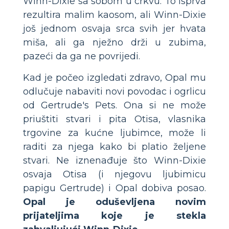
Winn-Dixie sa sobom u crkvu. To isprva
rezultira malim kaosom, ali Winn-Dixie
još jednom osvaja srca svih jer hvata
miša, ali ga nježno drži u zubima,
pazeći da ga ne povrijedi.
Kad je počeo izgledati zdravo, Opal mu
odlučuje nabaviti novi povodac i ogrlicu
od Gertrude's Pets. Ona si ne može
priuštiti stvari i pita Otisa, vlasnika
trgovine za kućne ljubimce, može li
raditi za njega kako bi platio željene
stvari. Ne iznenađuje što Winn-Dixie
osvaja Otisa (i njegovu ljubimicu
papigu Gertrude) i Opal dobiva posao.
Opal je oduševljena novim
prijateljima koje je stekla