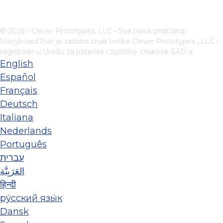
© 2026 - Clever Prototypes, LLC - Sva prava pridržana.
StoryboardThat je zaštitni znak tvrtke
Clever Prototypes , LLC
i
registriran u Uredu za patente i zaštitne znakove SAD-a
English
Español
Français
Deutsch
Italiana
Nederlands
Português
עברית
العَرَبِيَّة
हिन्दी
ру́сский язы́к
Dansk