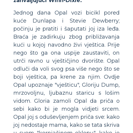
zahvaljujući Winn-Dixie.
Jednog dana Opal vozi bicikl pored
kuće Dunlapa i Stevie Dewberry;
počinju je pratiti i šaputati joj iza leđa.
Braća je zadirkuju zbog približavanja
kući u kojoj navodno živi vještica. Prije
nego što ga ona uspije zaustaviti, on
utrči ravno u vještičjino dvorište. Opal
odluči da voli svog psa više nego što se
boji vještica, pa krene za njim. Ovdje
Opal upoznaje "vješticu", Gloriju Dump,
mrzovoljnu, ljubaznu staricu s lošim
vidom. Gloria zamoli Opal da priča o
sebi kako bi je mogla vidjeti srcem.
Opal joj s oduševljenjem priča sve: kako
joj nedostaje mama, kako se tata skriva
u svom "kornjačinom oklopu", kako je