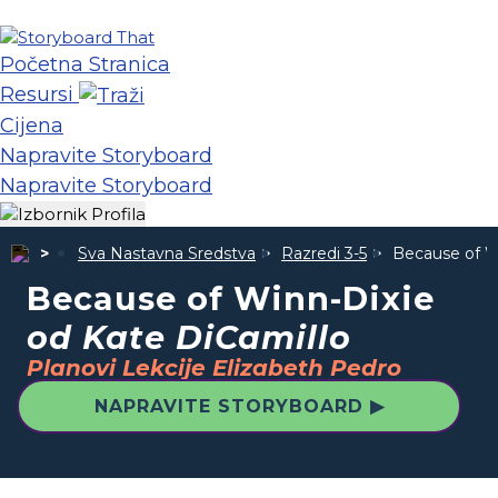
Početna Stranica
Resursi
Cijena
Napravite Storyboard
Napravite Storyboard
Sva Nastavna Sredstva
Razredi 3-5
Because of W
Because of Winn-Dixie
od Kate DiCamillo
Planovi Lekcije Elizabeth Pedro
NAPRAVITE STORYBOARD ▶