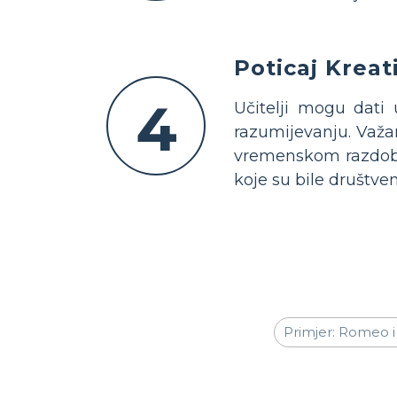
Poticaj Kreat
4
Učitelji mogu dati
razumijevanju. Važan
vremenskom razdoblju
koje su bile društve