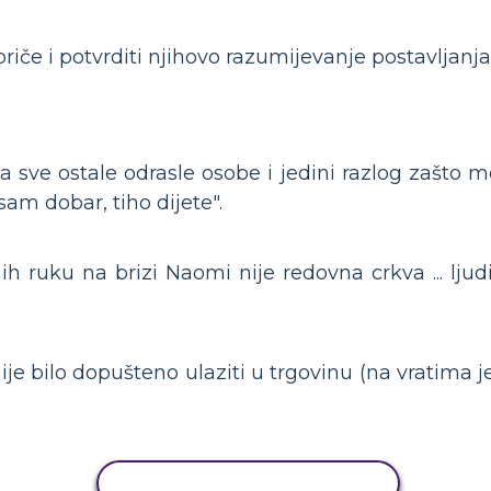
riče i potvrditi njihovo razumijevanje postavljan
.
a sve ostale odrasle osobe i jedini razlog zašto mo
am dobar, tiho dijete".
h ruku na brizi Naomi nije redovna crkva ... ljudi
je bilo dopušteno ulaziti u trgovinu (na vratima je
KOPIRANJE AKTIVNOSTI