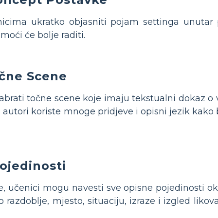
enicima ukratko objasniti pojam settinga unuta
moći će bolje raditi.
čne Scene
dabrati točne scene koje imaju tekstualni dokaz o v
autori koriste mnoge pridjeve i opisni jezik kako b
ojedinosti
še, učenici mogu navesti sve opisne pojedinosti o
 razdoblje, mjesto, situaciju, izraze i izgled liko