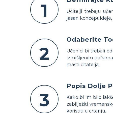
1
Učitelji trebaju uč
jasan koncept ideje, 
Odaberite To
2
Učenici bi trebali o
izmišljenim pričama 
mašti čitatelja.
Popis Dolje P
3
Kako bi im bilo lak
zabilježiti vremensko
koristiti u crtanju.