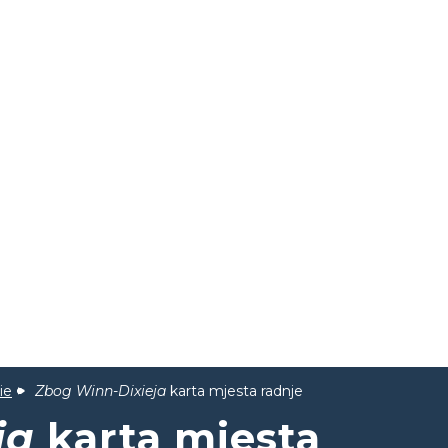
ie
Zbog Winn-Dixieja
karta mjesta radnje
ja
karta mjesta