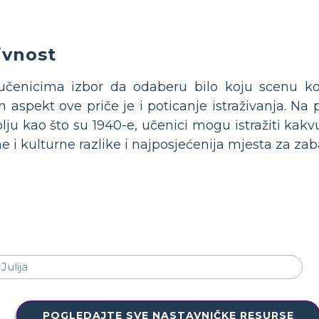
ivnost
 učenicima izbor da odaberu bilo koju scenu k
 aspekt ove priče je i poticanje istraživanja. Na
 kao što su 1940-e, učenici mogu istražiti kakvu 
ne i kulturne razlike i najposjećenija mjesta za zab
POGLEDAJTE SVE NASTAVNIČKE RESURSE