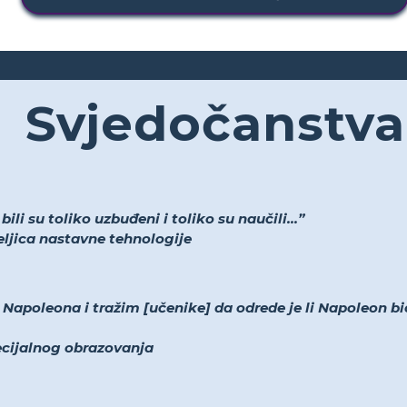
Svjedočanstva
li su toliko uzbuđeni i toliko su naučili...”
teljica nastavne tehnologije
apoleona i tražim [učenike] da odrede je li Napoleon bio
pecijalnog obrazovanja