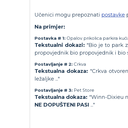
Učenici mogu prepoznati
postavke
p
Na primjer:
Postavka # 1:
Opalov prikolica parkira kući
Tekstualni dokazi:
"Bio je to park z
propovjednik bio propovjednik i bio s
Postavljanje # 2:
Crkva
Tekstualna dokaza:
"Crkva otvoreni
ležaljke ..."
Postavljanje # 3:
Pet Store
Tekstualna dokaza:
"Winn-Dixieu ni
NE DOPUŠTENI PASI
..."