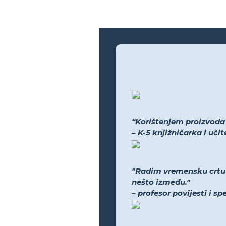
“Korištenjem proizvoda bi
– K-5 knjižničarka i uči
"Radim vremensku crtu N
nešto između."
– profesor povijesti i s