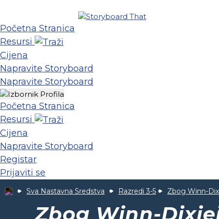
Početna Stranica
Resursi
Cijena
Napravite Storyboard
Napravite Storyboard
Početna Stranica
Resursi
Cijena
Napravite Storyboard
Registar
Prijaviti se
Sva Nastavna Sredstva
Razredi 3-5
Zbog Winn-Dix
Zbog Winn-Dixie