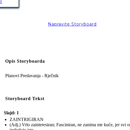
t
Napravite Storyboard
Opis Storyboarda
Planovi Predavanja - Rječnik
Storyboard Tekst
Slajd: 1
ZAINTRIGIRAN
(Adj.) Vrlo zainteresiran; Fasciniran, ne zanima me kuće, jer svi o
izgledaju isto.