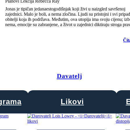
Planovi Lekcija Rebecca Ray
Jonas je tipičan jedanaestogodišnjak koji živi u naizgled savršenoj
zajednici. Malo je boli, a nema zločina. Ljudi su pristojni i svi pripa
obitelji koja ih podržava. Međutim, ova utopija ima svoju cijenu; iz
nema, emocije su zabranjene, a život u zajednici diktiraju stroga prav
Čit
Davatelj
agrama
Likovi
E