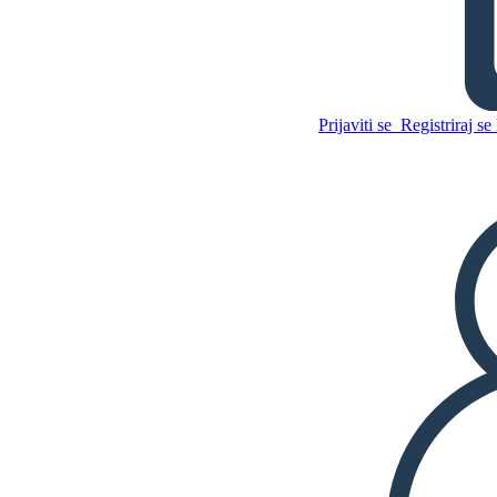
Davatelj - Rječnik
Prijaviti se
Registriraj se 
Kopirajte ovaj Storyboard
IZRADITE PLOČU SCENARIJA
Kopirajte ovaj Storyboard
IZRADITE PLOČU SCENARIJA
REPRODUCIRAJ DIJAPROJEKCIJU
ČITAJ MI