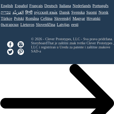
English
Español
Français
Deutsch
Italiana
Nederlands
Português
עברית
العَرَبِيَّة
हिन्दी
ру́сский язы́к
Dansk
Svenska
Suomi
Norsk
Türkçe
Polski
Româna
Ceština
Slovenský
Magyar
Hrvatski
български
Lietuvos
Slovenščina
Latvijas
eesti
© 2026 - Clever Prototypes, LLC - Sva prava pridržana.
StoryboardThat je zaštitni znak tvrtke
Clever Prototypes 
LLC
i registriran u Uredu za patente i zaštitne znakove
SAD-a