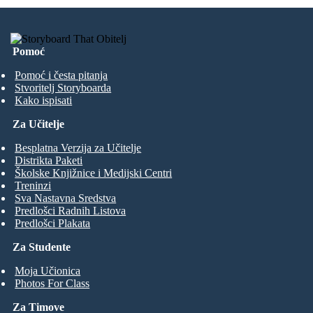
Pomoć
Pomoć i česta pitanja
Stvoritelj Storyboarda
Kako ispisati
Za Učitelje
Besplatna Verzija za Učitelje
Distrikta Paketi
Školske Knjižnice i Medijski Centri
Treninzi
Sva Nastavna Sredstva
Predlošci Radnih Listova
Predlošci Plakata
Za Studente
Moja Učionica
Photos For Class
Za Timove