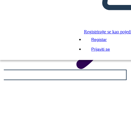
Registrirajte se kao pojed
Registar
Prijaviti se