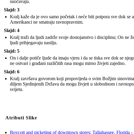
suočavaju.
Slajd: 3
Kralj kaže da je ovo samo početak i neće biti potpora sve dok se a
Amerikanci ne smatraju ravnopravnim.
Slajd: 4
Kralj traži da ljudi zadrže svoje dostojanstvo i disciplinu; On ne že
ljudi pribjegavaju nasilju.
Slajd: 5
On i dalje potiče ljude da imaju vjeru i da se tiska sve dok se nje
ne ostvari i građani različitih rasa mogu mirno živjeti zajedno.
Slajd: 6
Kralj završava govorom koji propovijeda o svim Božjim sinovim
diljem Sjedinjenih Država da mogu živjeti u slobodnom i ravnop
svijetu.
Atributi Slike
Boycott and picketing of downtown stores: Tallahassee, Florida
- 