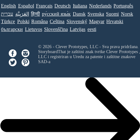
English
Español
Français
Deutsch
Italiana
Nederlands
Português
עברית
العَرَبِيَّة
हिन्दी
ру́сский язы́к
Dansk
Svenska
Suomi
Norsk
Türkçe
Polski
Româna
Ceština
Slovenský
Magyar
Hrvatski
български
Lietuvos
Slovenščina
Latvijas
eesti
© 2026 - Clever Prototypes, LLC - Sva prava pridržana.
StoryboardThat je zaštitni znak tvrtke
Clever Prototypes 
LLC
i registriran u Uredu za patente i zaštitne znakove
SAD-a