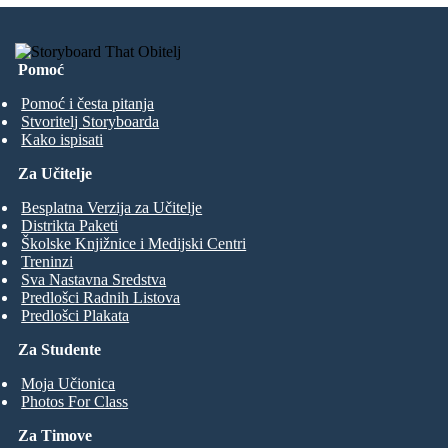
Pomoć
Pomoć i česta pitanja
Stvoritelj Storyboarda
Kako ispisati
Za Učitelje
Besplatna Verzija za Učitelje
Distrikta Paketi
Školske Knjižnice i Medijski Centri
Treninzi
Sva Nastavna Sredstva
Predlošci Radnih Listova
Predlošci Plakata
Za Studente
Moja Učionica
Photos For Class
Za Timove