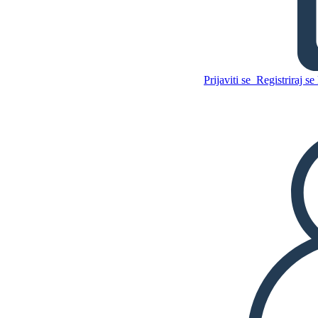
Imam Središnju Ideju o snu
Prijaviti se
Registriraj se 
Kopirajte ovaj Storyboard
IZRADITE PLOČU SCENARIJA
Kopirajte ovaj Storyboard
IZRADITE PLOČU SCENARIJA
REPRODUCIRAJ DIJAPROJEKCIJU
ČITAJ MI