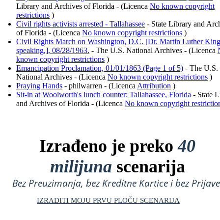
Library and Archives of Florida - (Licenca
No known copyright
restrictions
)
Civil rights activists arrested - Tallahassee
- State Library and Arc
of Florida - (Licenca
No known copyright restrictions
)
Civil Rights March on Washington, D.C. [Dr. Martin Luther King,
speaking.], 08/28/1963.
- The U.S. National Archives - (Licenca
known copyright restrictions
)
Emancipation Proclamation, 01/01/1863 (Page 1 of 5)
- The U.S.
National Archives - (Licenca
No known copyright restrictions
)
Praying Hands
- philwarren - (Licenca
Attribution
)
Sit-in at Woolworth's lunch counter: Tallahassee, Florida
- State L
and Archives of Florida - (Licenca
No known copyright restrictio
Izrađeno je preko
40
milijuna
scenarija
Bez Preuzimanja, bez Kreditne Kartice i bez Prijave
IZRADITI MOJU PRVU PLOČU SCENARIJA