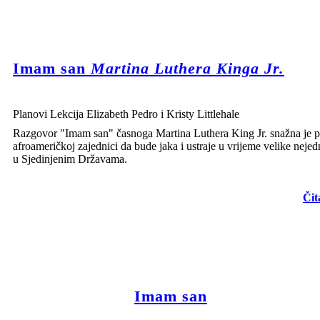
Imam san
Martina Luthera Kinga Jr.
Planovi Lekcija Elizabeth Pedro i Kristy Littlehale
Razgovor "Imam san" časnoga Martina Luthera King Jr. snažna je 
afroameričkoj zajednici da bude jaka i ustraje u vrijeme velike nejed
u Sjedinjenim Državama.
Čit
Imam san