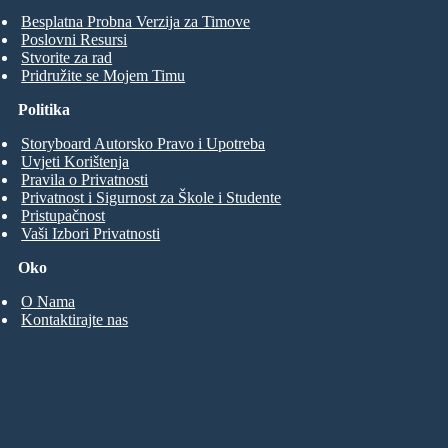
Besplatna Probna Verzija za Timove
Poslovni Resursi
Stvorite za rad
Pridružite se Mojem Timu
Politika
Storyboard Autorsko Pravo i Upotreba
Uvjeti Korištenja
Pravila o Privatnosti
Privatnost i Sigurnost za Škole i Studente
Pristupačnost
Vaši Izbori Privatnosti
Oko
O Nama
Kontaktirajte nas