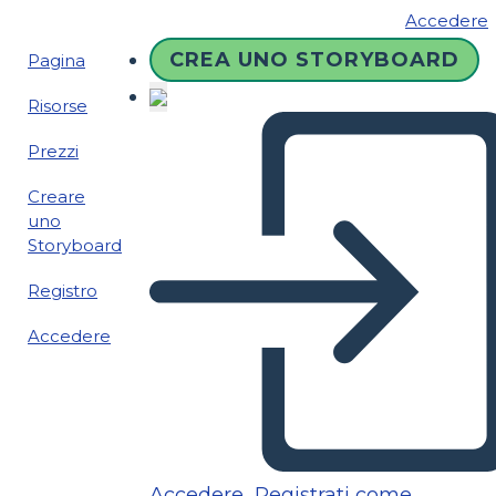
Accedere
CREA UNO STORYBOARD
Pagina
Risorse
Prezzi
Creare
uno
Storyboard
Registro
Accedere
Accedere
Registrati come