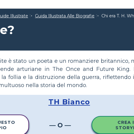
ide Illustrate
Guida Illustrata Alle Biografie
Chi era T. H. Wh
te?
e è stato un poeta e un romanziere britannico, m
ggende arturiane in The Once and Future King. 
a follia e la distruzione della guerra, riflettendo i
ultuoso nella storia del mondo.
TH Bianco
UESTO
CREA 
— O —
PIO
STORY