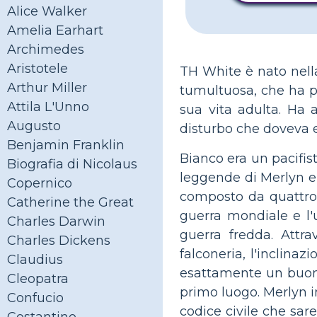
Alice Walker
Amelia Earhart
Archimedes
Aristotele
TH White è nato nella
Arthur Miller
tumultuosa, che ha p
Attila L'Unno
sua vita adulta. Ha 
Augusto
disturbo che doveva es
Benjamin Franklin
Bianco era un pacifis
Biografia di Nicolaus
leggende di Merlyn 
Copernico
composto da quattro l
Catherine the Great
guerra mondiale e l'
Charles Darwin
guerra fredda. Attra
Charles Dickens
falconeria, l'inclina
Claudius
esattamente un buon 
Cleopatra
primo luogo. Merlyn i
Confucio
codice civile che sare