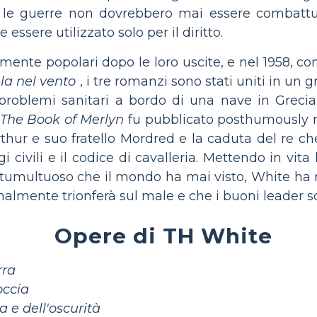
 le guerre non dovrebbero mai essere combattut
 essere utilizzato solo per il diritto.
amente popolari dopo le loro uscite, e nel 1958, co
la nel vento
, i tre romanzi sono stati uniti in un
roblemi sanitari a bordo di una nave in Grecia 
The Book of Merlyn
fu pubblicato posthumously n
Arthur e suo fratello Mordred e la caduta del re 
i civili e il codice di cavalleria. Mettendo in vit
 tumultuoso che il mondo ha mai visto, White ha r
almente trionferà sul male e che i buoni leader son
Opere di TH White
rra
occia
a e dell'oscurità