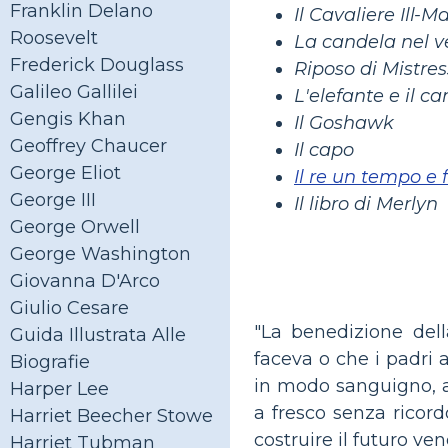
Franklin Delano
Il Cavaliere Ill-M
Roosevelt
La candela nel v
Frederick Douglass
Riposo di Mistr
Galileo Gallilei
L'elefante e il c
Gengis Khan
Il Goshawk
Geoffrey Chaucer
Il capo
George Eliot
Il re un tempo e 
George III
Il libro di Merlyn
George Orwell
George Washington
Giovanna D'Arco
Giulio Cesare
"La benedizione dell
Guida Illustrata Alle
faceva o che i padri 
Biografie
in modo sanguigno, al
Harper Lee
a fresco senza ricord
Harriet Beecher Stowe
costruire il futuro ven
Harriet Tubman