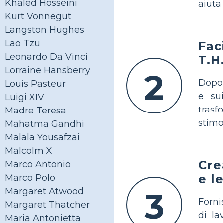
Khaled Hosseini
aiuta
Kurt Vonnegut
Langston Hughes
Lao Tzu
Fac
Leonardo Da Vinci
T.H
Lorraine Hansberry
2
Dopo 
Louis Pasteur
e su
Luigi XIV
trasf
Madre Teresa
stimo
Mahatma Gandhi
Malala Yousafzai
Malcolm X
Cre
Marco Antonio
e l
Marco Polo
Margaret Atwood
3
Forni
Margaret Thatcher
di la
Maria Antonietta