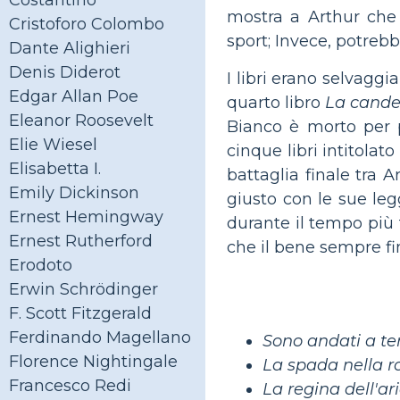
Costantino
mostra a Arthur che
Cristoforo Colombo
sport; Invece, potrebbe
Dante Alighieri
Denis Diderot
I libri erano selvaggi
Edgar Allan Poe
quarto libro
La cande
Eleanor Roosevelt
Bianco è morto per p
Elie Wiesel
cinque libri intitolato
Elisabetta I.
battaglia finale tra 
Emily Dickinson
giusto con le sue legg
Ernest Hemingway
durante il tempo più
Ernest Rutherford
che il bene sempre fin
Erodoto
Erwin Schrödinger
F. Scott Fitzgerald
Ferdinando Magellano
Sono andati a te
Florence Nightingale
La spada nella r
Francesco Redi
La regina dell'ari