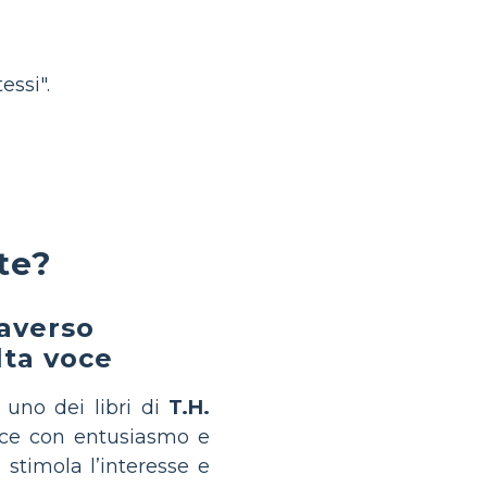
essi".
te?
raverso
lta voce
 uno dei libri di
T.H.
oce con entusiasmo e
 stimola l’interesse e