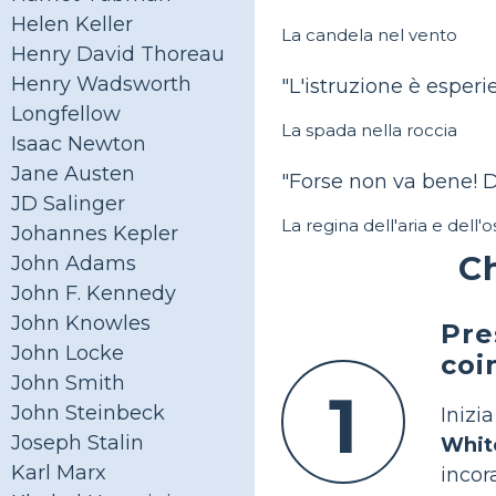
Helen Keller
La candela nel vento
Henry David Thoreau
Henry Wadsworth
"L'istruzione è esperie
Longfellow
La spada nella roccia
Isaac Newton
Jane Austen
"Forse non va bene! Di
JD Salinger
La regina dell'aria e dell'o
Johannes Kepler
Ch
John Adams
John F. Kennedy
John Knowles
Pre
John Locke
coi
John Smith
1
John Steinbeck
Inizi
Joseph Stalin
Whit
Karl Marx
incor