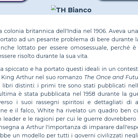
 colonia britannica dell'India nel 1906. Aveva un
ortato ad un pesante problema di bere durante l
anche lottato per essere omosessuale, perché è
sere risolto durante la sua vita.
ta spiccato e ha portato questi ideali in un cont
e King Arthur nel suo romanzo
The Once and Futu
ibri distinti: i primi tre sono stati pubblicati ne
ultima è stata pubblicata nel 1958 durante la gu
verso i suoi rassegni spiritosi e dettagliati di 
zione e il falco, White ha rivelato un quadro ben c
leader e le ragioni per cui le guerre dovrebbero
nsegna a Arthur l'importanza di imparare dall'esp
bbe un modello per tutti i governi civilizzati negli