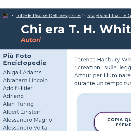
Tutte le Risorse Dell'insegnante
Storyboard That Le Gu
Chi era T. H. Whi
Autori
Più Foto
Terence Hanbury Whit
Enciclopedie
ricreazioni sulle le
Abigail Adams
Arthur per illuminare l
Abraham Lincoln
durante un tempo tum
Adolf Hitler
Adriano
Alan Turing
Albert Einstein
Alessandro Magno
COPIA Q
ESEM
Alessandro Volta