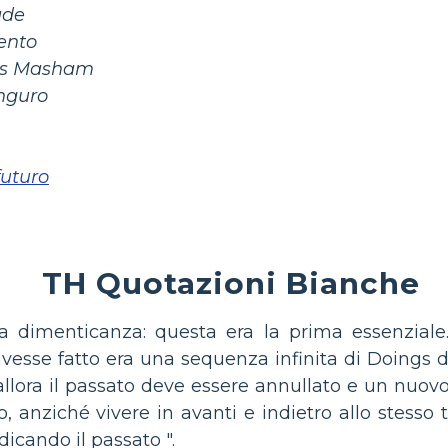
ade
ento
ess Masham
anguro
futuro
TH Quotazioni Bianche
a dimenticanza: questa era la prima essenziale
avesse fatto era una sequenza infinita di Doings 
lora il passato deve essere annullato e un nuovo 
o, anziché vivere in avanti e indietro allo stes
dicando il passato ".