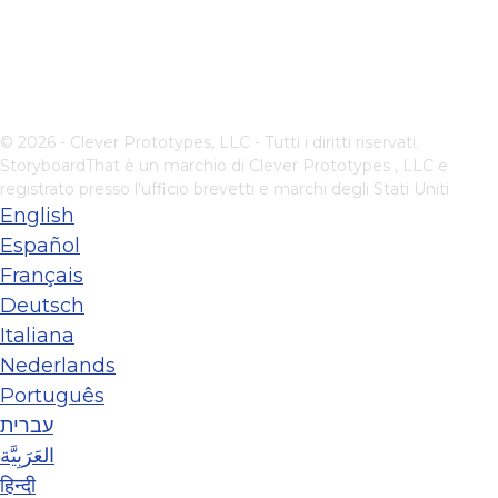
© 2026 - Clever Prototypes, LLC - Tutti i diritti riservati.
StoryboardThat è un marchio di
Clever Prototypes , LLC
e
registrato presso l'ufficio brevetti e marchi degli Stati Uniti
English
Español
Français
Deutsch
Italiana
Nederlands
Português
עברית
العَرَبِيَّة
हिन्दी