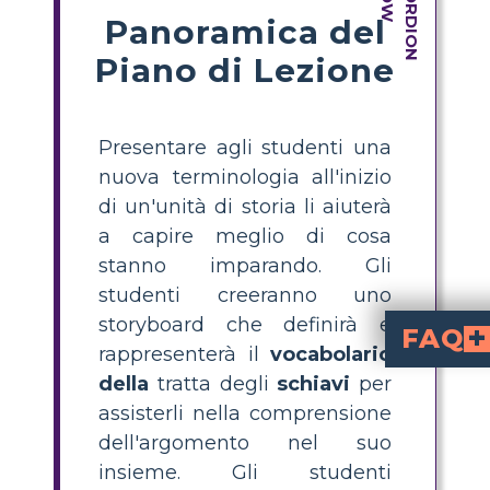
Panoramica del
Piano di Lezione
Presentare agli studenti una
nuova terminologia all'inizio
di un'unità di storia li aiuterà
a capire meglio di cosa
stanno imparando. Gli
studenti creeranno uno
storyboard che definirà e
FAQ
rappresenterà il
vocabolario
Cos' è un'attività di vocaboli sul tratta degli schiavi?
è una lezione in cui gli studenti imparano termini essenziali relativi al tratta degli schiavi definendoli e creando rappresentazioni visive. Qu
Come posso insegnare il vocabolario sul tratta degli s
il vocabolario sul tratta degli schiavi
ai medi, chiedi loro di creare storyboards. Invitali a definir
Quali sono alcune parole di vocabolario importanti relative 
Triangolo Comm
Perché è utile per gli stu
aiuta gli studenti a ricordare le definizioni, coll
Qual è il modo migliore per creare uno storyboard di vocabolario sul tratta degli schiavi?
Il modo migliore è far scegliere agli studenti un termine, scrivere una d
della
tratta degli
schiavi
per
assisterli nella comprensione
dell'argomento nel suo
insieme. Gli studenti