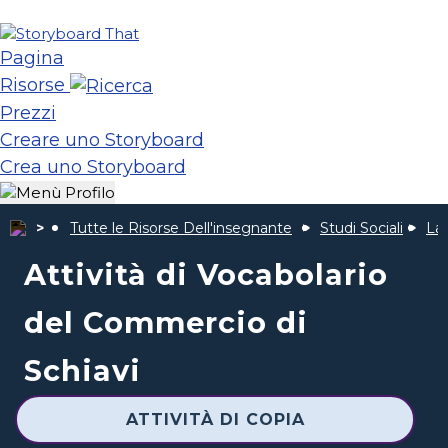
Pagina
Risorse
Prezzi
Creare uno Storyboard
Crea uno Storyboard
Tutte le Risorse Dell'insegnante
Studi Sociali
La 
Attività di Vocabolario
del Commercio di
Schiavi
ATTIVITÀ DI COPIA