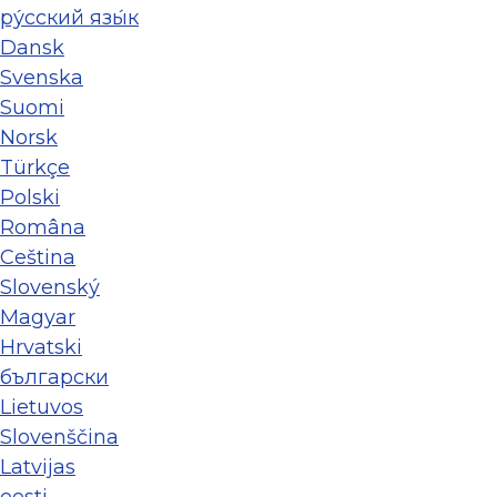
ру́сский язы́к
Dansk
Svenska
Suomi
Norsk
Türkçe
Polski
Româna
Ceština
Slovenský
Magyar
Hrvatski
български
Lietuvos
Slovenščina
Latvijas