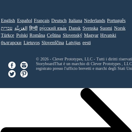
English
Español
Français
Deutsch
Italiana
Nederlands
Português
עברית
العَرَبِيَّة
हिन्दी
ру́сский язы́к
Dansk
Svenska
Suomi
Norsk
Türkçe
Polski
Româna
Ceština
Slovenský
Magyar
Hrvatski
български
Lietuvos
Slovenščina
Latvijas
eesti
© 2026 - Clever Prototypes, LLC - Tutti i diritti riservati
StoryboardThat è un marchio di
Clever Prototypes , LLC
registrato presso l'ufficio brevetti e marchi degli Stati Uni