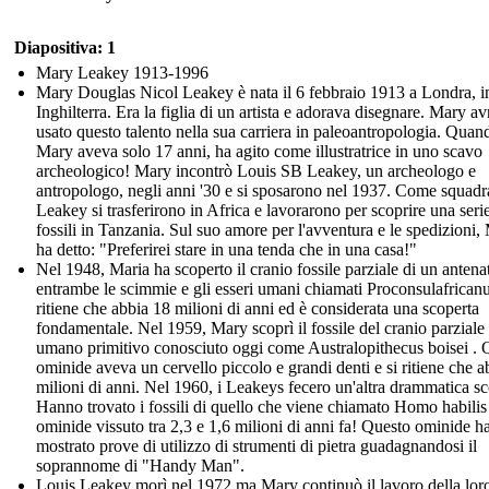
Diapositiva: 1
Mary Leakey 1913-1996
Mary Douglas Nicol Leakey è nata il 6 febbraio 1913 a Londra, i
Inghilterra. Era la figlia di un artista e adorava disegnare. Mary a
usato questo talento nella sua carriera in paleoantropologia. Quan
Mary aveva solo 17 anni, ha agito come illustratrice in uno scavo
archeologico! Mary incontrò Louis SB Leakey, un archeologo e
antropologo, negli anni '30 e si sposarono nel 1937. Come squadra
Leakey si trasferirono in Africa e lavorarono per scoprire una serie
fossili in Tanzania. Sul suo amore per l'avventura e le spedizioni,
ha detto: "Preferirei stare in una tenda che in una casa!"
Nel 1948, Maria ha scoperto il cranio fossile parziale di un antena
entrambe le scimmie e gli esseri umani chiamati Proconsulafricanu
ritiene che abbia 18 milioni di anni ed è considerata una scoperta
fondamentale. Nel 1959, Mary scoprì il fossile del cranio parziale
umano primitivo conosciuto oggi come Australopithecus boisei . 
ominide aveva un cervello piccolo e grandi denti e si ritiene che a
milioni di anni. Nel 1960, i Leakeys fecero un'altra drammatica sc
Hanno trovato i fossili di quello che viene chiamato Homo habilis
ominide vissuto tra 2,3 e 1,6 milioni di anni fa! Questo ominide h
mostrato prove di utilizzo di strumenti di pietra guadagnandosi il
soprannome di "Handy Man".
Louis Leakey morì nel 1972 ma Mary continuò il lavoro della loro