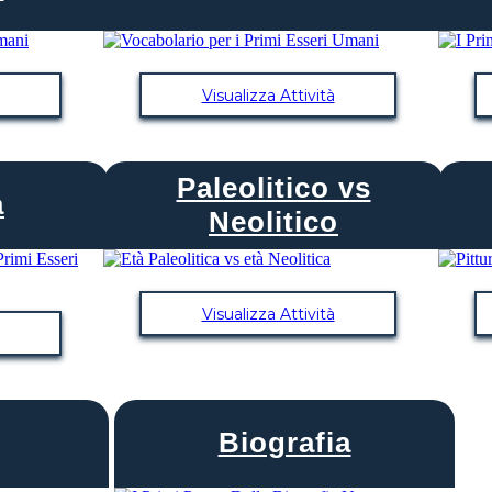
Visualizza Attività
Paleolitico vs
a
Neolitico
Visualizza Attività
Biografia