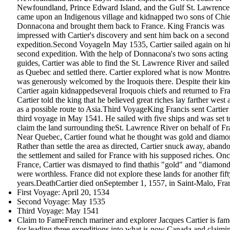
Newfoundland, Prince Edward Island, and the Gulf St. Lawrence
came upon an Indigenous village and kidnapped two sons of Chie
Donnacona and brought them back to France. King Francis was
impressed with Cartier's discovery and sent him back on a second
expedition.Second VoyageIn May 1535, Cartier sailed again on h
second expedition. With the help of Donnacona's two sons acting
guides, Cartier was able to find the St. Lawrence River and sailed 
as Quebec and settled there. Cartier explored what is now Montre
was generously welcomed by the Iroquois there. Despite their kin
Cartier again kidnappedseveral Iroquois chiefs and returned to Fr
Cartier told the king that he believed great riches lay farther west 
as a possible route to Asia.Third VoyageKing Francis sent Cartier
third voyage in May 1541. He sailed with five ships and was set t
claim the land surrounding theSt. Lawrence River on behalf of Fr
Near Quebec, Cartier found what he thought was gold and diamo
Rather than settle the area as directed, Cartier snuck away, aband
the settlement and sailed for France with his supposed riches. Onc
France, Cartier was dismayed to find thathis "gold" and "diamon
were worthless. France did not explore these lands for another fift
years.DeathCartier died onSeptember 1, 1557, in Saint-Malo, Fra
First Voyage: April 20, 1534
Second Voyage: May 1535
Third Voyage: May 1541
Claim to FameFrench mariner and explorer Jacques Cartier is fa
for leading three expeditions into what is now Canada and claimi