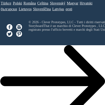
Türkçe
Polski
Româna
Ceština
Slovenský
Magyar
Hrvatski
български
Lietuvos
Slovenščina
Latvijas
eesti
© 2026 - Clever Prototypes, LLC - Tutti i diritti riservati
StoryboardThat è un marchio di
Clever Prototypes , LLC
registrato presso l'ufficio brevetti e marchi degli Stati Uni