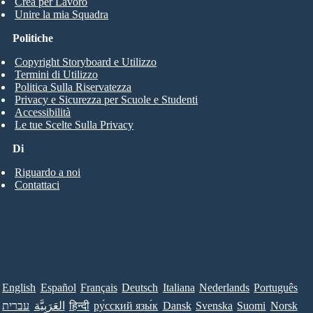
Crea per Lavoro
Unire la mia Squadra
Politiche
Copyright Storyboard e Utilizzo
Termini di Utilizzo
Politica Sulla Riservatezza
Privacy e Sicurezza per Scuole e Studenti
Accessibilità
Le tue Scelte Sulla Privacy
Di
Riguardo a noi
Contattaci
English
Español
Français
Deutsch
Italiana
Nederlands
Português
עברית
العَرَبِيَّة
हिन्दी
ру́сский язы́к
Dansk
Svenska
Suomi
Norsk