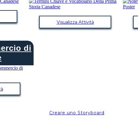
Visualizza Attività
rcio di
e
tà
Creare uno Storyboard