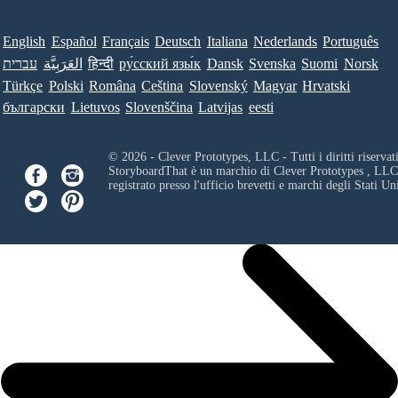
English
Español
Français
Deutsch
Italiana
Nederlands
Português
עברית
العَرَبِيَّة
हिन्दी
ру́сский язы́к
Dansk
Svenska
Suomi
Norsk
Türkçe
Polski
Româna
Ceština
Slovenský
Magyar
Hrvatski
български
Lietuvos
Slovenščina
Latvijas
eesti
© 2026 - Clever Prototypes, LLC - Tutti i diritti riservati
StoryboardThat è un marchio di
Clever Prototypes , LLC
registrato presso l'ufficio brevetti e marchi degli Stati Uni