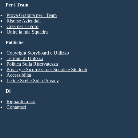
Per i Team
Prova Gratuita per i Team
Risorse Aziendali
Crea per Lavoro
Unire la mia Squadra
Politiche
Copyright Storyboard e Utilizzo
Termini di Utilizzo
Politica Sulla Riservatezza
Privacy e Sicurezza per Scuole e Studenti
Accessibilità
Le tue Scelte Sulla Privacy
Di
Riguardo a noi
Contattaci