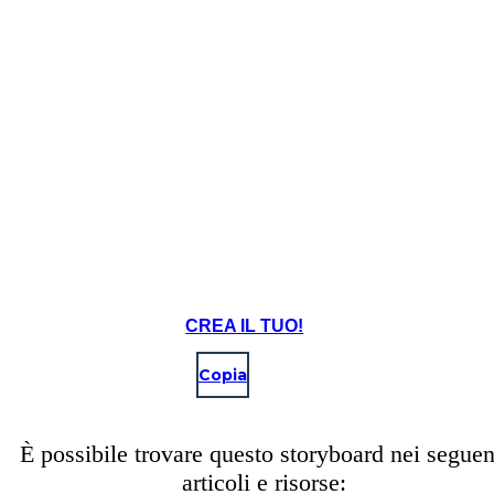
Fondazione della Confederazione Irochese,
considerata il culmine della civiltà aborigena
"pre-contatto".
CREA IL TUO!
Copia
È possibile trovare questo storyboard nei seguen
articoli e risorse: