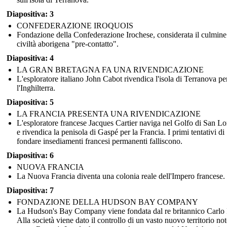
Diapositiva: 3
CONFEDERAZIONE IROQUOIS
Fondazione della Confederazione Irochese, considerata il culmine
civiltà aborigena "pre-contatto".
Il
Guerra dei sette anni (guerra francese e indiana)
è terminato dal
Trattato di Parigi
. La Francia cede
Diapositiva: 4
Nuova Francia
in Gran Bretagna, la sua colonia
Canada
diventare gli inglesi
Provincia del Quebec
e
LA GRAN BRETAGNA FA UNA RIVENDICAZIONE
le sue restanti colonie marittime annesse alla
L'esploratore italiano John Cabot rivendica l'isola di Terranova pe
Nuova Scozia.
l'Inghilterra.
Diapositiva: 5
LA FRANCIA PRESENTA UNA RIVENDICAZIONE
L'esploratore francese Jacques Cartier naviga nel Golfo di San L
e rivendica la penisola di Gaspé per la Francia. I primi tentativi di
fondare insediamenti francesi permanenti falliscono.
Diapositiva: 6
NUOVA FRANCIA
La Nuova Francia diventa una colonia reale dell'Impero francese.
Diapositiva: 7
FONDAZIONE DELLA HUDSON BAY COMPANY
Legend
La Hudson's Bay Company viene fondata dal re britannico Carlo I
Alla società viene dato il controllo di un vasto nuovo territorio no