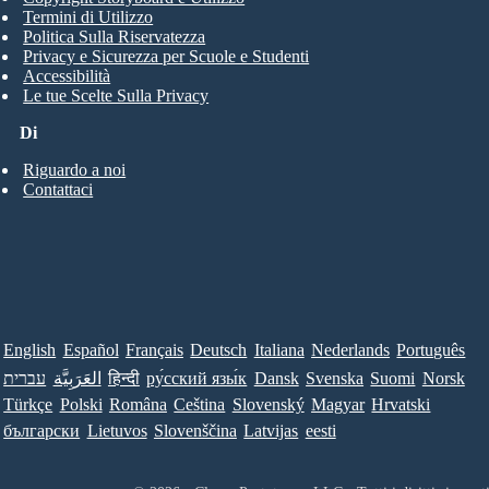
Termini di Utilizzo
Politica Sulla Riservatezza
Privacy e Sicurezza per Scuole e Studenti
Accessibilità
Le tue Scelte Sulla Privacy
Di
Riguardo a noi
Contattaci
English
Español
Français
Deutsch
Italiana
Nederlands
Português
עברית
العَرَبِيَّة
हिन्दी
ру́сский язы́к
Dansk
Svenska
Suomi
Norsk
Türkçe
Polski
Româna
Ceština
Slovenský
Magyar
Hrvatski
български
Lietuvos
Slovenščina
Latvijas
eesti