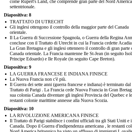
come Rupert's Land, che comprende gran parte del Nord America
49 Years and 364 Days
settentrionale.
Time Break
Diapositiva: 8
TRATTATO DI UTRECHT
Create your own at Storyboard That
Gli inglesi ottengono il controllo della maggior parte del Canada
orientale.
Il La Guerra di Successione Spagnola, o Guerra della Regina Ann
concluse con il Trattato di Utrecht in cui la Francia cedette Acadia
La Gran Bretagna e gli inglesi ottennero il controllo di gran parte 
Canada orientale. La Francia mantenne Ile St-Jean (in seguito Isol
Principe Edoardo) e Ile Royale (in seguito Cape Breton).
Diapositiva: 9
LA GUERRA FRANCESE E INDIANA FINISCE
La Nuova Francia non c'è più.
Il Guerra dei sette anni (guerra francese e indiana) è terminato dal
Trattato di Parigi . La Francia cede Nuova Francia in Gran Bretag
sua colonia Canada diventare gli inglesi Provincia del Quebec e l
restanti colonie marittime annesse alla Nuova Scozia.
Diapositiva: 10
LA RIVOLUZIONE AMERICANA FINISCE
Il Trattato di Parigi stabilisce i confini ufficiali tra gli Stati Uniti e i
Canada. Dopo il Guerra d'indipendenza americana , le restanti col
Nord America britannico ha visto un afflusso di immigrati L oyalis