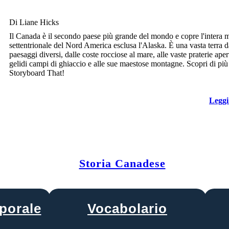
Di Liane Hicks
Il Canada è il secondo paese più grande del mondo e copre l'intera 
settentrionale del Nord America esclusa l'Alaska. È una vasta terra d
paesaggi diversi, dalle coste rocciose al mare, alle vaste praterie apert
gelidi campi di ghiaccio e alle sue maestose montagne. Scopri di più
Storyboard That!
Leggi
FONDAZIONE DELLA HUDSON BAY
COMPANY
Storia Canadese
porale
Vocabolario