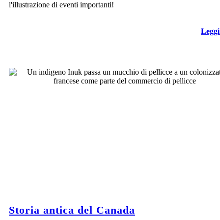
l'illustrazione di eventi importanti!
Leggi
L'esploratore francese Jacques
Cartier
naviga nel Golfo di San Lorenzo e rivendica
la penisola di Gaspé per la Francia. I primi
tentativi di fondare insediamenti francesi
permanenti falliscono.
Storia antica del Canada