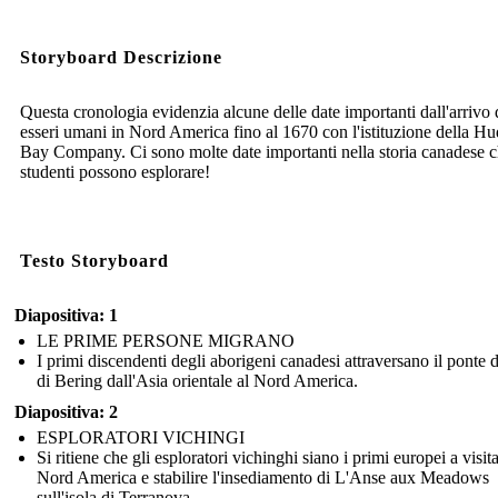
Storyboard Descrizione
Questa cronologia evidenzia alcune delle date importanti dall'arrivo 
esseri umani in Nord America fino al 1670 con l'istituzione della H
Bay Company. Ci sono molte date importanti nella storia canadese c
studenti possono esplorare!
LA GUERRA FRANCESE E INDIANA
FINISCE
Testo Storyboard
Diapositiva: 1
LE PRIME PERSONE MIGRANO
L
a
N
u
o
v
r
a
n
ci
a
n
o
n
c'
è
pi
I primi discendenti degli aborigeni canadesi attraversano il ponte d
a
F
ù.
di Bering dall'Asia orientale al Nord America.
Diapositiva: 2
ESPLORATORI VICHINGI
Si ritiene che gli esploratori vichinghi siano i primi europei a visita
Nord America e stabilire l'insediamento di L'Anse aux Meadows
sull'isola di Terranova.