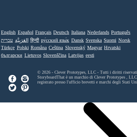
English
Español
Français
Deutsch
Italiana
Nederlands
Português
עברית
العَرَبِيَّة
हिन्दी
ру́сский язы́к
Dansk
Svenska
Suomi
Norsk
Türkçe
Polski
Româna
Ceština
Slovenský
Magyar
Hrvatski
български
Lietuvos
Slovenščina
Latvijas
eesti
© 2026 - Clever Prototypes, LLC - Tutti i diritti riservati
StoryboardThat è un marchio di
Clever Prototypes , LLC
registrato presso l'ufficio brevetti e marchi degli Stati Uni