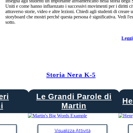
Insegna agli studenti un importante afroamericano nella storia degli S
Uniti e come hanno influenzato i successivi movimenti per i diritti civ
attraverso storie, video e altre lezioni. Chiedi agli studenti di creare 
storyboard che mostri perché questa persona è significativa. Vedi l'
sotto.
Leggi
Storia Nera K-5
eri
Le Grandi Parole di
He
i
Martin
Visualizza Attività