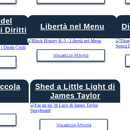
del
Libertà nel Menu
D
 Diritti
Visualizza Attività
ccola
Shed a Little Light di
James Taylor
Visualizza Attività