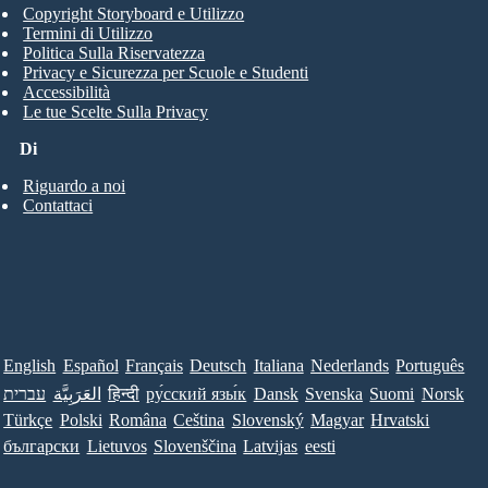
Copyright Storyboard e Utilizzo
Termini di Utilizzo
Politica Sulla Riservatezza
Privacy e Sicurezza per Scuole e Studenti
Accessibilità
Le tue Scelte Sulla Privacy
Di
Riguardo a noi
Contattaci
English
Español
Français
Deutsch
Italiana
Nederlands
Português
עברית
العَرَبِيَّة
हिन्दी
ру́сский язы́к
Dansk
Svenska
Suomi
Norsk
Türkçe
Polski
Româna
Ceština
Slovenský
Magyar
Hrvatski
български
Lietuvos
Slovenščina
Latvijas
eesti