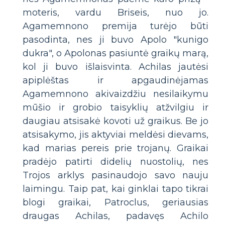
moteris, vardu Briseis, nuo jo.
Agamemnono premija turėjo būti
pasodinta, nes ji buvo Apolo "kunigo
dukra", o Apolonas pasiuntė graikų marą,
kol ji buvo išlaisvinta. Achilas jautėsi
apiplėštas ir apgaudinėjamas
Agamemnono akivaizdžiu nesilaikymu
mūšio ir grobio taisyklių atžvilgiu ir
daugiau atsisakė kovoti už graikus. Be jo
atsisakymo, jis aktyviai meldėsi dievams,
kad marias pereis prie trojanų. Graikai
pradėjo patirti didelių nuostolių, nes
Trojos arklys pasinaudojo savo nauju
laimingu. Taip pat, kai ginklai tapo tikrai
blogi graikai, Patroclus, geriausias
draugas Achilas, padavęs Achilo