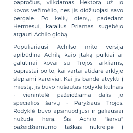
papročius, vilkdamas Hektorą už jo
kovos vežimėlio, nes jis didžiuojasi savo
pergale. Po kelių dienų, padedant
Hermesui, karalius Priamas sugebėjo
atgauti Achilo globą.
Populiariausi Achilso mito versija
apibūdina Achilą kaip įtaką puikiai ar
galutinai kovai su Trojos arkliams,
paprastai po to, kai vartai atidarė arklyje
slepiami kareiviai. Kai jis bandė atvykti į
miestą, jis buvo nušautas rodyklė kulnais
- vienintelė pažeidžiama dalis jo
specialios šarvų - Paryžiaus Trojos.
Rodyklė buvo apsinuodijusi ir galiausiai
nužudė herą. Šis Achilo "šarvų"
pažeidžiamumo taškas nukreipė į