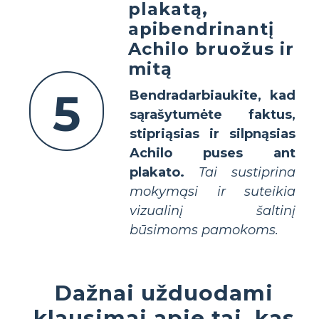
plakatą,
apibendrinantį
Achilo bruožus ir
mitą
5
Bendradarbiaukite, kad
sąrašytumėte faktus,
stipriąsias ir silpnąsias
Achilo puses ant
plakato.
Tai sustiprina
mokymąsi ir suteikia
vizualinį šaltinį
būsimoms pamokoms.
Dažnai užduodami
klausimai apie tai, kas