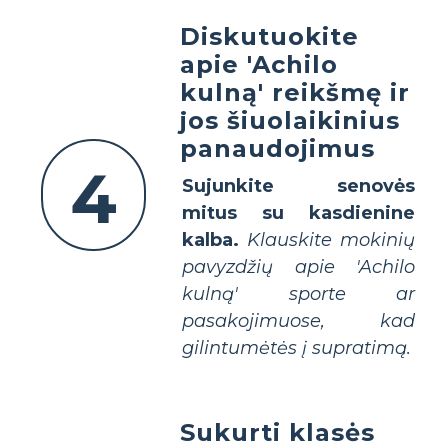
Diskutuokite
apie 'Achilo
kulną' reikšmę ir
jos šiuolaikinius
panaudojimus
4
Sujunkite senovės
mitus su kasdienine
kalba.
Klauskite mokinių
pavyzdžių apie 'Achilo
kulną' sporte ar
pasakojimuose, kad
gilintumėtės į supratimą.
Sukurti klasės