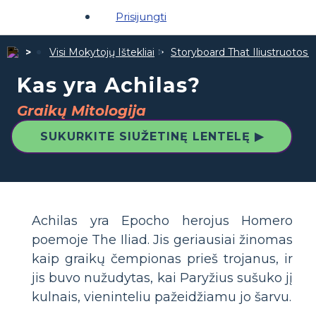
Prisijungti
Visi Mokytojų Ištekliai
Storyboard That Iliustruotos Ž
Kas yra Achilas?
Graikų Mitologija
SUKURKITE SIUŽETINĘ LENTELĘ ▶
Achilas yra Epocho herojus Homero
poemoje The Iliad. Jis geriausiai žinomas
kaip graikų čempionas prieš trojanus, ir
jis buvo nužudytas, kai Paryžius sušuko jį
kulnais, vieninteliu pažeidžiamu jo šarvu.