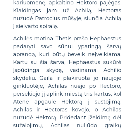
kariuomenę, apkaltino Hektoro pajėgas.
Klaidingas jam už Achilą, Hectoras
nužudė Patroclus mūšyje, siunčia Achilą
į sielvarto spiralę.
Achilės motina Thetis prašo Hephaestus
padaryti savo sūnui ypatingą šarvų
aprangą, kuri būtų beveik neįveikiama.
Kartu su šia šarva, Hephaestus sukūrė
įspūdingą skydą, vadinamą Achilio
skydeliu. Gaila ir plakiruota jo naujoje
ginkluotėje, Achilas nuėjo po Hectoro,
persekiojo jį aplink miestą tris kartus, kol
Atėnė apgaulė Hektorą į sustojimą.
Achilas ir Hectoras kovojo, o Achilas
nužudė Hektorą. Pridedant įžeidimą dėl
sužalojimų, Achilas nuliūdo graikų