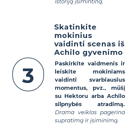
istoriją įsimintiną.
Skatinkite
mokinius
vaidinti scenas iš
Achilo gyvenimo
Paskirkite vaidmenis ir
3
leiskite mokiniams
vaidinti svarbiausius
momentus, pvz., mūšį
su Hektoru arba Achilo
silpnybės atradimą.
Drama veiklos pagerina
supratimą ir įsiminimą.