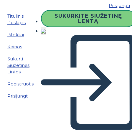
Prisijungti
SUKURKITE SIUŽETINĘ
Titulinis
LENTĄ
Puslapis
Ištekliai
Kainos
Sukurti
Siužetinės
Linijos
Registruotis
Prisijungti