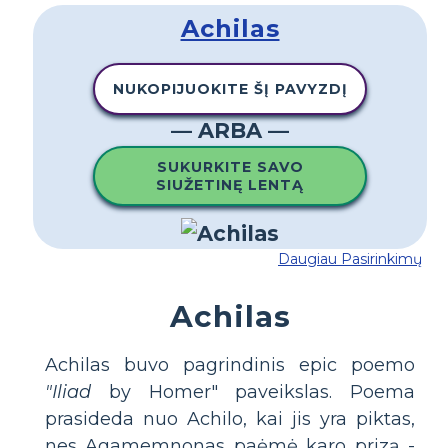
Achilas
NUKOPIJUOKITE ŠĮ PAVYZDĮ
— ARBA —
SUKURKITE SAVO
SIUŽETINĘ LENTĄ
Daugiau Pasirinkimų
Achilas
Achilas buvo pagrindinis epic poemo
"Iliad
by Homer" paveikslas. Poema
prasideda nuo Achilo, kai jis yra piktas,
nes Agamemnonas paėmė karo prizą -