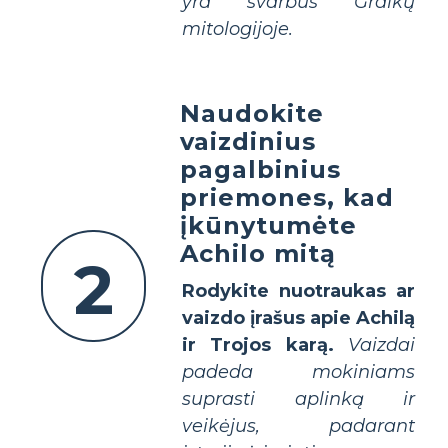
yra svarbus Graikų
mitologijoje.
Naudokite
vaizdinius
pagalbinius
priemones, kad
įkūnytumėte
Achilo mitą
2
Rodykite nuotraukas ar
vaizdo įrašus apie Achilą
ir Trojos karą.
Vaizdai
padeda mokiniams
suprasti aplinką ir
veikėjus, padarant