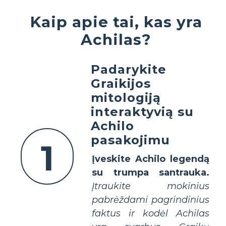
Kaip apie tai, kas yra
Achilas?
Padarykite
Graikijos
mitologiją
interaktyvią su
Achilo
pasakojimu
1
Įveskite Achilo legendą
su trumpa santrauka.
Įtraukite mokinius
pabrėždami pagrindinius
faktus ir kodėl Achilas