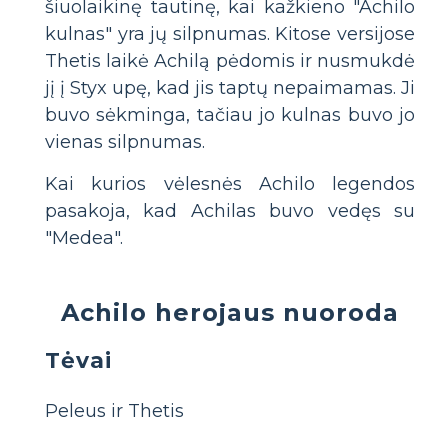
šiuolaikinę tautinę, kai kažkieno "Achilo
kulnas" yra jų silpnumas. Kitose versijose
Thetis laikė Achilą pėdomis ir nusmukdė
jį į Styx upę, kad jis taptų nepaimamas. Ji
buvo sėkminga, tačiau jo kulnas buvo jo
vienas silpnumas.
Kai kurios vėlesnės Achilo legendos
pasakoja, kad Achilas buvo vedęs su
"Medea".
Achilo herojaus nuoroda
Tėvai
Peleus ir Thetis