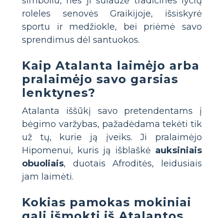
simboliu, nes ji sulaužė tradicines lyčių
roleles senovės Graikijoje, išsiskyrė
sportu ir medžiokle, bei priėmė savo
sprendimus dėl santuokos.
Kaip Atalanta laimėjo arba
pralaimėjo savo garsias
lenktynes?
Atalanta iššūkį savo pretendentams į
bėgimo varžybas, pažadėdama tekėti tik
už tų, kurie ją įveiks. Ji pralaimėjo
Hipomenui, kuris ją išblaškė
auksiniais
obuoliais
, duotais Afroditės, leidusiais
jam laimėti.
Kokias pamokas mokiniai
gali išmokti iš Atalantos