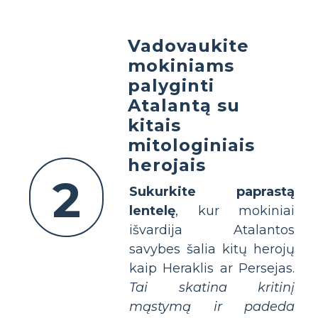
Vadovaukite
mokiniams
palyginti
Atalantą su
kitais
mitologiniais
herojais
2
Sukurkite paprastą
lentelę
, kur mokiniai
išvardija Atalantos
savybes šalia kitų herojų
kaip Heraklis ar Persejas.
Tai skatina kritinį
mąstymą ir padeda