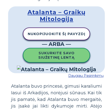
Atalanta – Graikų
Mitologija
NUKOPIJUOKITE ŠĮ PAVYZDĮ
— ARBA —
SUKURKITE SAVO
SIUŽETINĘ LENTĄ
Daugiau Pasirinkimų
Atalanta buvo princesė, gimusi karaliumi
Iasui iš Arkadijos, norėjusi sūnaus. Kai tik
jis pamatė, kad Atalanta buvo mergaitė,
jis įsakė jai likti dykumoje mirti. Atėjo