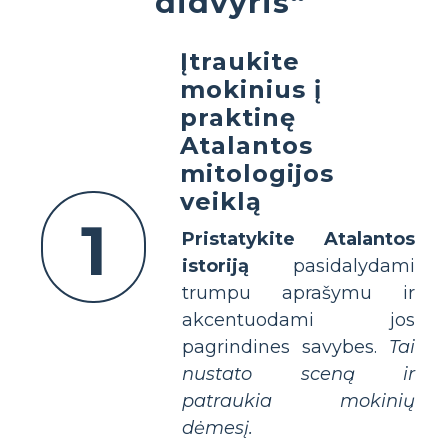
didvyris“
Įtraukite
mokinius į
praktinę
Atalantos
mitologijos
veiklą
1
Pristatykite Atalantos
istoriją
pasidalydami
trumpu aprašymu ir
akcentuodami jos
pagrindines savybes.
Tai
nustato sceną ir
patraukia mokinių
dėmesį.