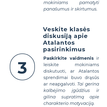
mokiniams pamatyti
panašumus ir skirtumus.
Veskite klasės
diskusiją apie
Atalantos
pasirinkimus
Paskirkite vaidmenis
ir
3
leiskite mokiniams
diskutuoti, ar Atalantos
sprendimai buvo drąsūs
ar neapgalvoti.
Tai gerina
kalbėjimo įgūdžius ir
gilina supratimą apie
charakterio motyvaciją.