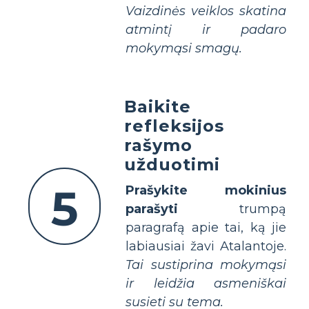
Vaizdinės veiklos skatina
atmintį ir padaro
mokymąsi smagų.
Baikite
refleksijos
rašymo
užduotimi
5
Prašykite mokinius
parašyti
trumpą
paragrafą apie tai, ką jie
labiausiai žavi Atalantoje.
Tai sustiprina mokymąsi
ir leidžia asmeniškai
susieti su tema.