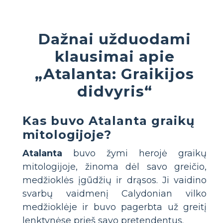
Dažnai užduodami
klausimai apie
„Atalanta: Graikijos
didvyris“
Kas buvo Atalanta graikų
mitologijoje?
Atalanta
buvo žymi herojė graikų
mitologijoje, žinoma dėl savo greičio,
medžioklės įgūdžių ir drąsos. Ji vaidino
svarbų vaidmenį Calydonian vilko
medžioklėje ir buvo pagerbta už greitį
lenktynėse prieš savo pretendentus.