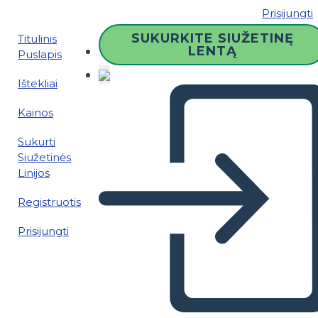
Prisijungti
SUKURKITE SIUŽETINĘ
Titulinis
LENTĄ
Puslapis
Ištekliai
Kainos
Sukurti
Siužetinės
Linijos
Registruotis
Prisijungti