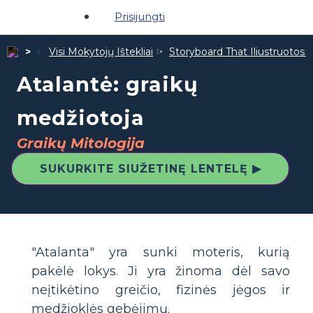
Prisijungti
Visi Mokytojų Ištekliai
Storyboard That Iliustruotos Ž
Atalantė: graikų
medžiotoja
Graikų Mitologija
SUKURKITE SIUŽETINĘ LENTELĘ ▶
"Atalanta" yra sunki moteris, kurią
pakėlė lokys. Ji yra žinoma dėl savo
neįtikėtino greičio, fizinės jėgos ir
medžioklės gebėjimų.