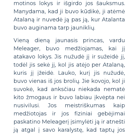
motinos lokys ir išgirdo jos šauksmus.
Manydama, kad ji buvo kūdikė, ji atėmė
Atalaną ir nuvedė ją pas ją, kur Atalanta
buvo auginama tarp jauniklių.
Vieną dieną jaunasis princas, vardu
Meleager, buvo medžiojamas, kai jį
atakavo lokys. Jis nužudė jį ir sužeidė jį,
todėl jis sekė jį, kol jis atėjo per Atalaną,
kuris jį įžeidė. Lauko, kurį jis nužudė,
buvo vienas iš jos brolių. Jie kovojo, kol ji
suvokė, kad anksčiau niekada nematė
kito žmogaus ir buvo labiau įkvėpta nei
nusivilusi. Jos meistriškumas kaip
medžiotojas ir jos fiziniai gebėjimai
paskatino Meleagerį įsimylėti ją ir atnešti
ją atgal į savo karalystę, kad taptų jos