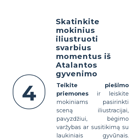
Skatinkite
mokinius
iliustruoti
svarbius
momentus iš
Atalantos
gyvenimo
4
Teikite piešimo
priemones
ir leiskite
mokiniams pasirinkti
sceną iliustracijai,
pavyzdžiui, bėgimo
varžybas ar susitikimą su
laukiniais gyvūnais.