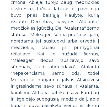
žmona. Abiejai turėjo daug medžioklės
ekskursijų, tačiau labiausiai pavojinga
buvo prieš baisiąją kiaulytę, kurią
išsiuntė Demetras, pavydęs "Atalanta"
medžioklės įgūdžių. Dėl "Atalanta" žemo
statuso, "Meleager" šeima priešinosi jam,
norėdama jai susituokti arba atvedė į
medžioklę, tačiau jis primygtinai
reikalavo. Kai jie nužudė šernus,
"Meleager" dėdės "susižavėjo savo
sūnėnais, kad atiduodavo" Atalanta
"nepakenčiamą šerno odą, todėl
Meleageras nupjauna galvas. Atsigavusi
ir grasindama savo sūnaus ir Atalanta,
karalienė Althaea pateko į savo kambarį
ir išgelbėjo sudegusią medžio dalį, apie
kurią ji buvo pasakyta vienos iš likimų