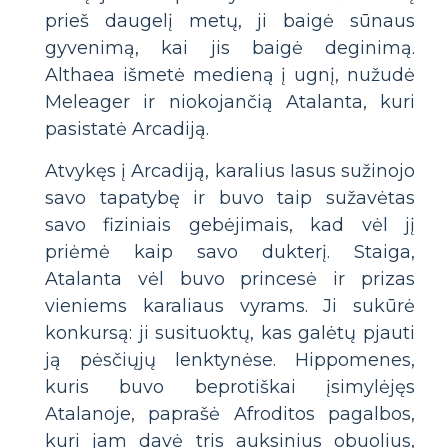
prieš daugelį metų, ji baigė sūnaus
gyvenimą, kai jis baigė deginimą.
Althaea išmetė medieną į ugnį, nužudė
Meleager ir niokojančią Atalanta, kuri
pasistatė Arcadiją.
Atvykęs į Arcadiją, karalius Iasus sužinojo
savo tapatybę ir buvo taip sužavėtas
savo fiziniais gebėjimais, kad vėl jį
priėmė kaip savo dukterį. Staiga,
Atalanta vėl buvo princesė ir prizas
vieniems karaliaus vyrams. Ji sukūrė
konkursą: ji susituoktų, kas galėtų pjauti
ją pėsčiųjų lenktynėse. Hippomenes,
kuris buvo beprotiškai įsimylėjęs
Atalanoje, paprašė Afroditos pagalbos,
kuri jam davė tris auksinius obuolius,