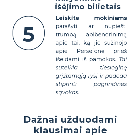
išėjimo bilietais
Leiskite mokiniams
5
parašyti ar nupiešti
trumpą apibendrinimą
apie tai, ką jie sužinojo
apie Persefonę prieš
išeidami iš pamokos.
Tai
suteikia tiesioginę
grįžtamąją ryšį ir padeda
stiprinti pagrindines
sąvokas.
Dažnai užduodami
klausimai apie