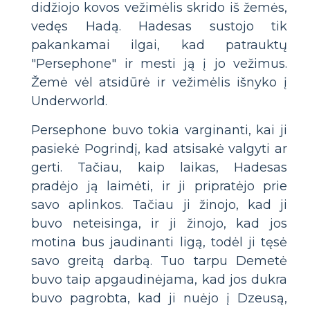
didžiojo kovos vežimėlis skrido iš žemės,
vedęs Hadą. Hadesas sustojo tik
pakankamai ilgai, kad patrauktų
"Persephone" ir mesti ją į jo vežimus.
Žemė vėl atsidūrė ir vežimėlis išnyko į
Underworld.
Persephone buvo tokia varginanti, kai ji
pasiekė Pogrindį, kad atsisakė valgyti ar
gerti. Tačiau, kaip laikas, Hadesas
pradėjo ją laimėti, ir ji pripratėjo prie
savo aplinkos. Tačiau ji žinojo, kad ji
buvo neteisinga, ir ji žinojo, kad jos
motina bus jaudinanti ligą, todėl ji tęsė
savo greitą darbą. Tuo tarpu Demetė
buvo taip apgaudinėjama, kad jos dukra
buvo pagrobta, kad ji nuėjo į Dzeusą,