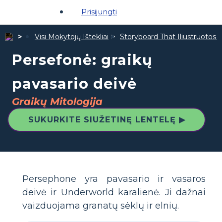
Prisijungti
Visi Mokytojų Ištekliai
Storyboard That Iliustruotos Ž
Persefonė: graikų
pavasario deivė
Graikų Mitologija
SUKURKITE SIUŽETINĘ LENTELĘ ▶
Persephone yra pavasario ir vasaros
deivė ir Underworld karalienė. Ji dažnai
vaizduojama granatų sėklų ir elnių.