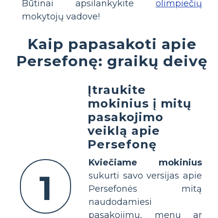
Būtinai apsilankykite
olimpiečių
mokytojų vadove!
Kaip papasakoti apie
Persefonę: graikų deivę
Įtraukite
mokinius į mitų
pasakojimo
veiklą apie
Persefonę
Kviečiame mokinius
1
sukurti savo versijas apie
Persefonės mitą
naudodamiesi
pasakojimu, menu ar