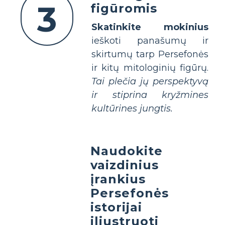
3
figūromis
Skatinkite mokinius
ieškoti panašumų ir
skirtumų tarp Persefonės
ir kitų mitologinių figūrų.
Tai plečia jų perspektyvą
ir stiprina kryžmines
kultūrines jungtis.
Naudokite
vaizdinius
įrankius
Persefonės
istorijai
iliustruoti