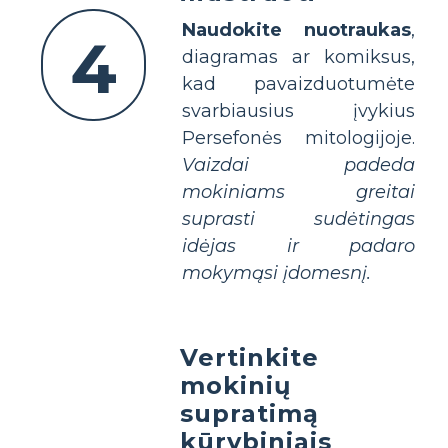
Naudokite nuotraukas
,
4
diagramas ar komiksus,
kad pavaizduotumėte
svarbiausius įvykius
Persefonės mitologijoje.
Vaizdai padeda
mokiniams greitai
suprasti sudėtingas
idėjas ir padaro
mokymąsi įdomesnį.
Vertinkite
mokinių
supratimą
kūrybiniais