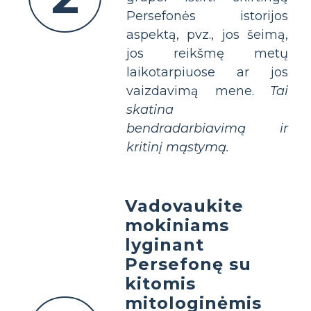
Persefonės istorijos
aspektą, pvz., jos šeimą,
jos reikšmę metų
laikotarpiuose ar jos
vaizdavimą mene.
Tai
skatina
bendradarbiavimą ir
kritinį mąstymą.
Vadovaukite
mokiniams
lyginant
Persefonę su
kitomis
mitologinėmis