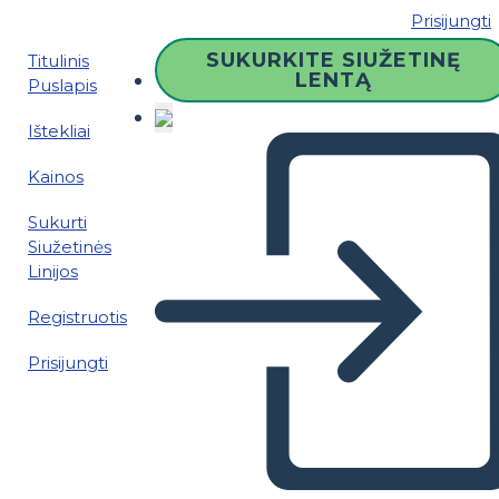
Prisijungti
SUKURKITE SIUŽETINĘ
Titulinis
LENTĄ
Puslapis
Ištekliai
Kainos
Sukurti
Siužetinės
Linijos
Registruotis
Prisijungti