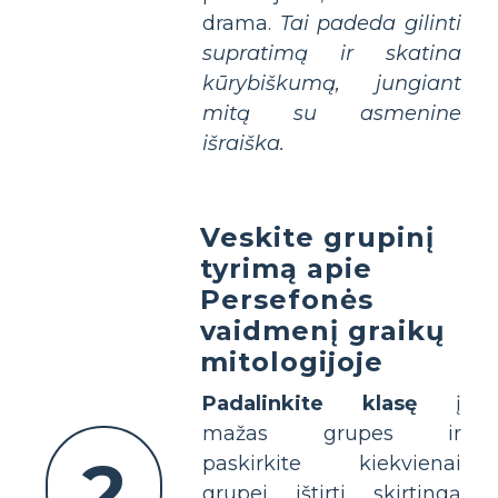
drama.
Tai padeda gilinti
supratimą ir skatina
kūrybiškumą, jungiant
mitą su asmenine
išraiška.
Veskite grupinį
tyrimą apie
Persefonės
vaidmenį graikų
mitologijoje
Padalinkite klasę
į
mažas grupes ir
2
paskirkite kiekvienai
grupei ištirti skirtingą