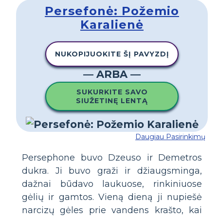
Persefonė: Požemio
Karalienė
NUKOPIJUOKITE ŠĮ PAVYZDĮ
— ARBA —
SUKURKITE SAVO
SIUŽETINĘ LENTĄ
Daugiau Pasirinkimų
Persephone buvo Dzeuso ir Demetros
dukra. Ji buvo graži ir džiaugsminga,
dažnai būdavo laukuose, rinkiniuose
gėlių ir gamtos. Vieną dieną ji nupiešė
narcizų gėles prie vandens krašto, kai