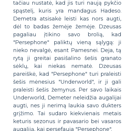
tačiau nustatė, kad jis turi naują pykčio
spąstelį, kuris yra mandagus Hadeso.
Demetra atsisakė leisti kas nors augti,
dėl to badas žemėje žemėje. Dzeusas
pagaliau įtikino savo brolią, kad
"Persephone" paliktų vieną sąlygą: ji
nieko nevalgė, esant Pamesnei. Deja, tą
rytą ji greitai pasišalino šešis granato
sėklų, kai niekas nematė. Dzeusas
pareiškė, kad "Persephone" turi praleisti
šešis mėnesius "Underworld", ir ji gali
praleisti šešis žemynus. Per savo laikais
Underworld, Demeter neleidžia augalijai
augti, nes ji nerimą laukia savo dukters
grįžimo. Tai sudaro kiekvienais metais
keturis sezonus ir pavasario bei vasaros
augaliją, kai persefauja "Persephone".