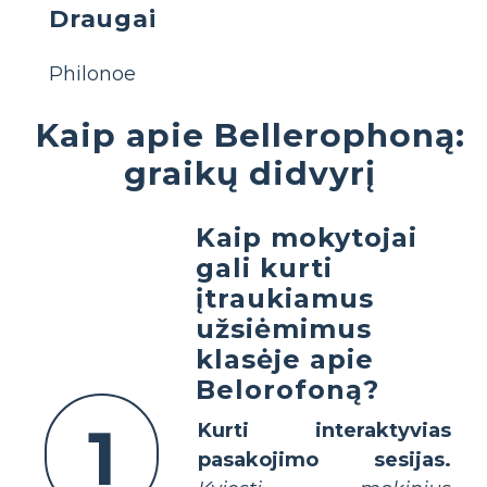
Draugai
Philonoe
Kaip apie Bellerophoną:
graikų didvyrį
Kaip mokytojai
gali kurti
įtraukiamus
užsiėmimus
klasėje apie
Belorofoną?
1
Kurti interaktyvias
pasakojimo sesijas.