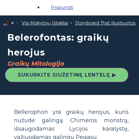
Prisijungti
Visi Mokytojų Ištekliai
Storyboard That Iliustruotos Ž
Belerofontas: graikų
herojus
Graikų Mitologija
SUKURKITE SIUŽETINĘ LENTELĘ ▶
Bellerophon yra graikų herojus, kuris
nužudė galingą Chimeros monstrą,
išsaugodamas Lycijos karalystę,
važiuodamas galingu Pegasu.