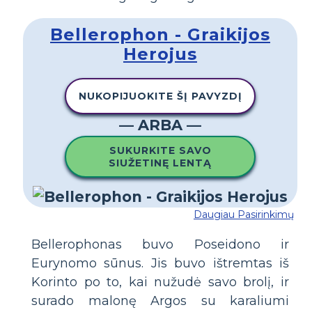
Bellerophon - Graikijos
Herojus
NUKOPIJUOKITE ŠĮ PAVYZDĮ
— ARBA —
SUKURKITE SAVO
SIUŽETINĘ LENTĄ
Daugiau Pasirinkimų
Bellerophonas buvo Poseidono ir
Eurynomo sūnus. Jis buvo ištremtas iš
Korinto po to, kai nužudė savo brolį, ir
surado malonę Argos su karaliumi