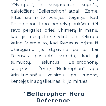
"Olympus", ir, susijaudinęs, sugrįžo,
paleidžiant "Bellerophon" atgal į Žemę.
Kitos šio mito versijos teiginys, kad
Bellerophon tapo pernelyg aukščiu dėl
savo pergalės prieš Chimerą ir manė,
kad jis nusipelnė sėdinti ant Olimpo
kalno. Vietoje to, kad Pegasus grįžta iš
džiaugsmo, jis atgaivino po to, kai
Dzeusas pasiuntė vabzdą, kad jį
sumuotų, išsiuntus Bellerophoną,
sugrįžusį į Žemę. "Bellerophon" tapo
krituliuojančiu veisimu po rudens,
kentėjęs ir apgailėtinas iki jo mirties.
"Bellerophon Hero
Reference"