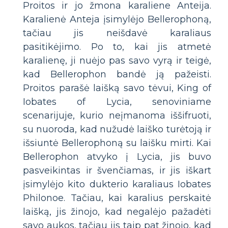
Proitos ir jo žmona karaliene Anteija.
Karalienė Anteja įsimylėjo Bellerophoną,
tačiau jis neišdavė karaliaus
pasitikėjimo. Po to, kai jis atmetė
karalienę, ji nuėjo pas savo vyrą ir teigė,
kad Bellerophon bandė ją pažeisti.
Proitos parašė laišką savo tėvui, King of
Iobates of Lycia, senoviniame
scenarijuje, kurio neįmanoma iššifruoti,
su nuoroda, kad nužudė laiško turėtoją ir
išsiuntė Bellerophoną su laišku mirti. Kai
Bellerophon atvyko į Lycia, jis buvo
pasveikintas ir švenčiamas, ir jis iškart
įsimylėjo kito dukterio karaliaus Iobates
Philonoe. Tačiau, kai karalius perskaitė
laišką, jis žinojo, kad negalėjo pažadėti
savo aukos, tačiau jis taip pat žinojo, kad