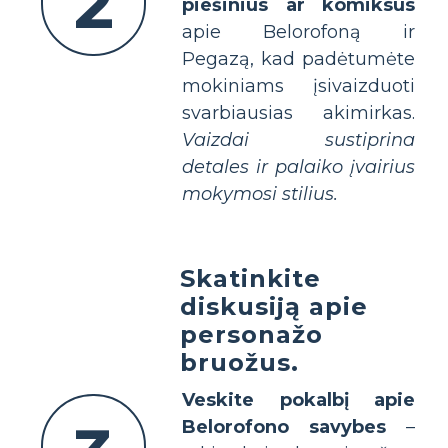
2
piešinius ar komiksus
apie Belorofoną ir
Pegazą, kad padėtumėte
mokiniams įsivaizduoti
svarbiausias akimirkas.
Vaizdai sustiprina
detales ir palaiko įvairius
mokymosi stilius.
Skatinkite
diskusiją apie
personažo
bruožus.
Veskite pokalbį apie
Belorofono savybes
–