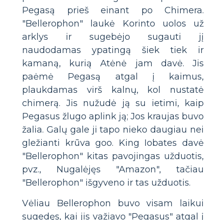
Pegasą prieš einant po Chimera.
"Bellerophon" laukė Korinto uolos už
arklys ir sugebėjo sugauti jį
naudodamas ypatingą šiek tiek ir
kamaną, kurią Atėnė jam davė. Jis
paėmė Pegasą atgal į kaimus,
plaukdamas virš kalnų, kol nustatė
chimerą. Jis nužudė ją su ietimi, kaip
Pegasus žlugo aplink ją; Jos kraujas buvo
žalia. Galų gale ji tapo nieko daugiau nei
gležianti krūva goo. King Iobates davė
"Bellerophon" kitas pavojingas užduotis,
pvz., Nugalėjęs "Amazon", tačiau
"Bellerophon" išgyveno ir tas užduotis.
Vėliau Bellerophon buvo visam laikui
sugedęs, kai jis važiavo "Pegasus" atgal į