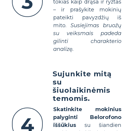
3
tokias kaip drąsa ir ryžtas
– ir prašykite mokinių
pateikti pavyzdžių iš
mito.
Susiejimas bruožų
su veiksmais padeda
gilinti charakterio
analizę.
Sujunkite mitą
su
šiuolaikinėmis
temomis.
Skatinkite mokinius
4
palyginti Belorofono
iššūkius
su šiandien