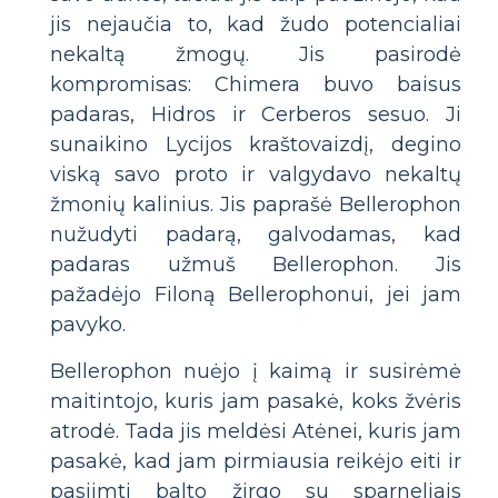
jis nejaučia to, kad žudo potencialiai
nekaltą žmogų. Jis pasirodė
kompromisas: Chimera buvo baisus
padaras, Hidros ir Cerberos sesuo. Ji
sunaikino Lycijos kraštovaizdį, degino
viską savo proto ir valgydavo nekaltų
žmonių kalinius. Jis paprašė Bellerophon
nužudyti padarą, galvodamas, kad
padaras užmuš Bellerophon. Jis
pažadėjo Filoną Bellerophonui, jei jam
pavyko.
Bellerophon nuėjo į kaimą ir susirėmė
maitintojo, kuris jam pasakė, koks žvėris
atrodė. Tada jis meldėsi Atėnei, kuris jam
pasakė, kad jam pirmiausia reikėjo eiti ir
pasiimti balto žirgo su sparneliais