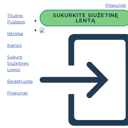
Prisijungti
SUKURKITE SIUŽETINĘ
Titulinis
LENTĄ
Puslapis
Ištekliai
Kainos
Sukurti
Siužetinės
Linijos
Registruotis
Prisijungti