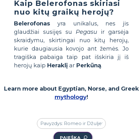
Kaip Belerofonas skiriasi
nuo kitų graikų herojų?
Belerofonas
yra unikalus, nes jis
glaudžiai susijęs su
Pegasu
ir garsėja
skraidymu, skirtingai nuo kitų herojų,
kurie daugiausia kovojo ant žemės. Jo
tragiška pabaiga taip pat išskiria jį iš
herojų kaip
Heraklį
ar
Perkūną
.
Learn more about Egyptian, Norse, and Greek
mythology
!
PAIEŠKA