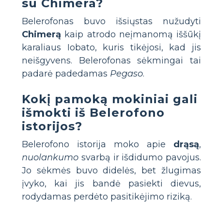
su Chimera?
Belerofonas buvo išsiųstas nužudyti
Chimerą
kaip atrodo neįmanomą iššūkį
karaliaus Iobato, kuris tikėjosi, kad jis
neišgyvens. Belerofonas sėkmingai tai
padarė padedamas
Pegaso
.
Kokį pamoką mokiniai gali
išmokti iš Belerofono
istorijos?
Belerofono istorija moko apie
drąsą
,
nuolankumo
svarbą ir išdidumo pavojus.
Jo sėkmės buvo didelės, bet žlugimas
įvyko, kai jis bandė pasiekti dievus,
rodydamas perdėto pasitikėjimo riziką.