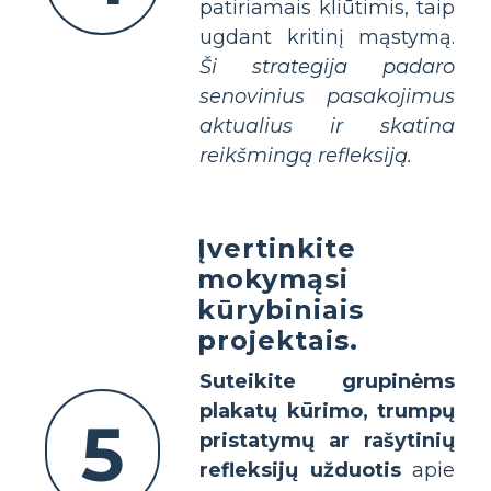
patiriamais kliūtimis, taip
ugdant kritinį mąstymą.
Ši strategija padaro
senovinius pasakojimus
aktualius ir skatina
reikšmingą refleksiją.
Įvertinkite
mokymąsi
kūrybiniais
projektais.
Suteikite grupinėms
plakatų kūrimo, trumpų
5
pristatymų ar rašytinių
refleksijų užduotis
apie