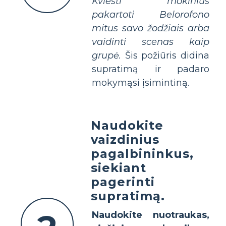
Kviesti mokinius
pakartoti Belorofono
mitus savo žodžiais arba
vaidinti scenas kaip
grupė.
Šis požiūris didina
supratimą ir padaro
mokymąsi įsimintiną.
Naudokite
vaizdinius
pagalbininkus,
siekiant
pagerinti
supratimą.
Naudokite nuotraukas,