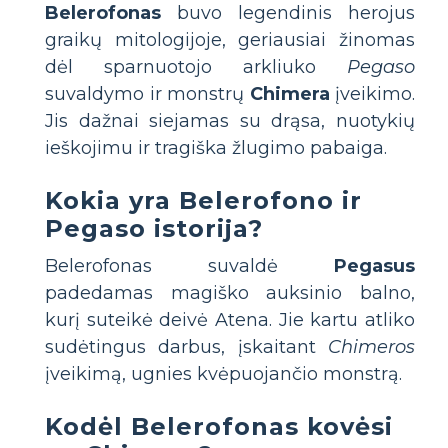
Belerofonas
buvo legendinis herojus
graikų mitologijoje, geriausiai žinomas
dėl sparnuotojo arkliuko
Pegaso
suvaldymo ir monstrų
Chimera
įveikimo.
Jis dažnai siejamas su drąsa, nuotykių
ieškojimu ir tragiška žlugimo pabaiga.
Kokia yra Belerofono ir
Pegaso istorija?
Belerofonas suvaldė
Pegasus
padedamas magiško auksinio balno,
kurį suteikė deivė Atena. Jie kartu atliko
sudėtingus darbus, įskaitant
Chimeros
įveikimą, ugnies kvėpuojančio monstrą.
Kodėl Belerofonas kovėsi