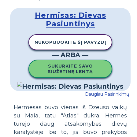
Hermisas: Dievas
Pasiuntinys
NUKOPIJUOKITE ŠĮ PAVYZDĮ
— ARBA —
SUKURKITE SAVO
SIUŽETINĘ LENTĄ
Daugiau Pasirinkimų
Hermesas buvo vienas iš Dzeuso vaikų
su Maia, tatu "Atlas" dukra. Hermes
turėjo daug atsakomybės dievų
karalystėje, be to, jis buvo prekybos