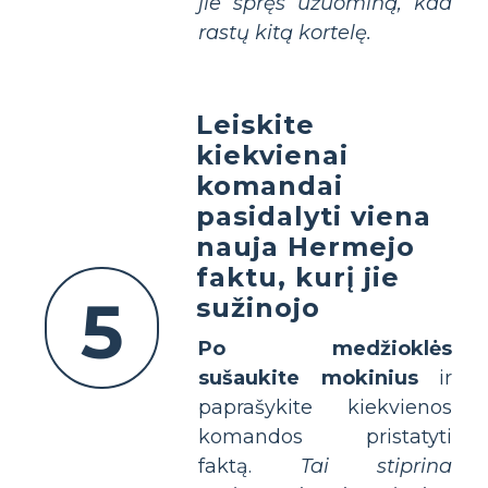
jie spręs užuominą, kad
rastų kitą kortelę.
Leiskite
kiekvienai
komandai
pasidalyti viena
nauja Hermejo
faktu, kurį jie
5
sužinojo
Po medžioklės
sušaukite mokinius
ir
paprašykite kiekvienos
komandos pristatyti
faktą.
Tai stiprina