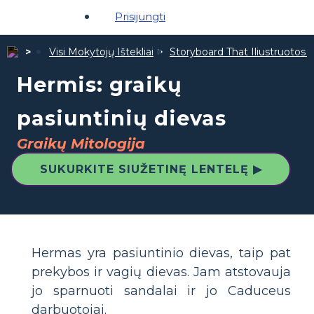
Prisijungti
Visi Mokytojų Ištekliai
Storyboard That Iliustruotos Ž
Hermis: graikų
pasiuntinių dievas
Graikų Mitologija
SUKURKITE SIUŽETINĘ LENTELĘ ▶
Hermas yra pasiuntinio dievas, taip pat
prekybos ir vagių dievas. Jam atstovauja
jo sparnuoti sandalai ir jo Caduceus
darbuotojai.