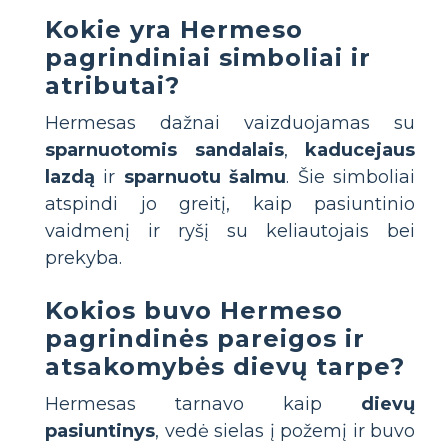
Kokie yra Hermeso
pagrindiniai simboliai ir
atributai?
Hermesas dažnai vaizduojamas su
sparnuotomis sandalais
,
kaducejaus
lazdą
ir
sparnuotu šalmu
. Šie simboliai
atspindi jo greitį, kaip pasiuntinio
vaidmenį ir ryšį su keliautojais bei
prekyba.
Kokios buvo Hermeso
pagrindinės pareigos ir
atsakomybės dievų tarpe?
Hermesas tarnavo kaip
dievų
pasiuntinys
, vedė sielas į požemį ir buvo