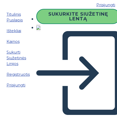
Prisijungti
SUKURKITE SIUŽETINĘ
Titulinis
LENTĄ
Puslapis
Ištekliai
Kainos
Sukurti
Siužetinės
Linijos
Registruotis
Prisijungti