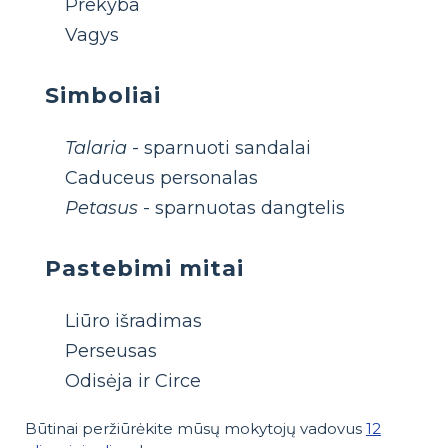
Prekyba
Vagys
Simboliai
Talaria
- sparnuoti sandalai
Caduceus personalas
Petasus
- sparnuotas dangtelis
Pastebimi mitai
Liūro išradimas
Perseusas
Odisėja ir Circe
Būtinai peržiūrėkite mūsų mokytojų vadovus
12