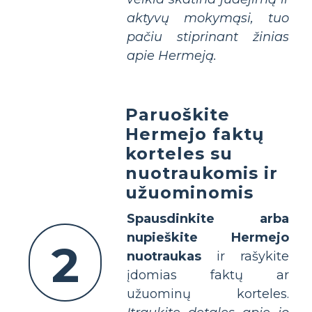
aktyvų mokymąsi, tuo
pačiu stiprinant žinias
apie Hermeją.
Paruoškite
Hermejo faktų
korteles su
nuotraukomis ir
užuominomis
Spausdinkite arba
nupieškite Hermejo
2
nuotraukas
ir rašykite
įdomias faktų ar
užuominų korteles.