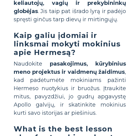
keliautojų, vagių ir prekybininkų
globėjas
. Jis taip pat išrado lyrą ir padėjo
spręsti ginčus tarp dievų ir mirtingųjų.
Kaip galiu įdomiai ir
linksmai mokyti mokinius
apie Hermesą?
Naudokite
pasakojimus, kūrybinius
meno projektus ir vaidmenų žaidimus
,
kad padėtumėte mokiniams pažinti
Hermeso nuotykius ir bruožus. Įtraukite
mitus, pavyzdžiui, jo gudrų apgavystę
Apollo galvijų, ir skatinkite mokinius
kurti savo istorijas ar piešinius.
What is the best lesson