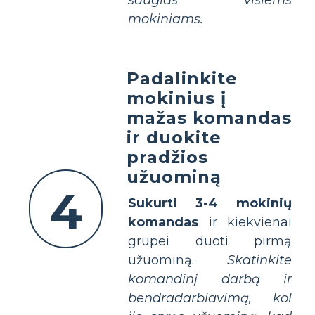
mokiniams.
Padalinkite
mokinius į
mažas komandas
ir duokite
pradžios
užuominą
4
Sukurti 3-4 mokinių
komandas
ir kiekvienai
grupei duoti pirmą
užuominą.
Skatinkite
komandinį darbą ir
bendradarbiavimą, kol