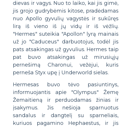
dievas ir vagys. Nuo to laiko, kai jis gimė,
jis grojo gudrybėmis kitose, pradėdamas
nuo Apollo gyvulių vagystės ir sukūręs
lirą iš vieno iš jų vidų ir iš vėžlių.
"Hermes" suteikia "Apollon" lyrą mainais
už jo "Caduceus" darbuotojus, todėl jis
pats atsakingas už gyvulius. Hermes taip
pat buvo atsakingas už mirusiųjų
pernešimą Charonui, vežėjui, kuris
perneša Styx upę į Underworld sielas.
Hermesas buvo tėvo pasiuntinys,
informuojantis apie "Olympus" Žemę
Žemaitieną ir perduodamas žinias ir
įsakymus. Jis nešioja sparnuotus
sandalus ir dangtelį su sparneliais,
kuriuos pagamino Hephaestus, ir jis