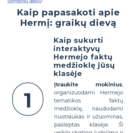
olimpinių dievų
!
Kaip papasakoti apie
Hermį: graikų dievą
Kaip sukurti
interaktyvų
Hermejo faktų
medžioklę jūsų
klasėje
Įtraukite mokinius
,
1
organizuodami Hermejo
tematikos faktų
medžioklę, naudodami
nuotraukas ir užuominas,
paslėptas klasėje.
Ši
veikla skatina judėjimą ir