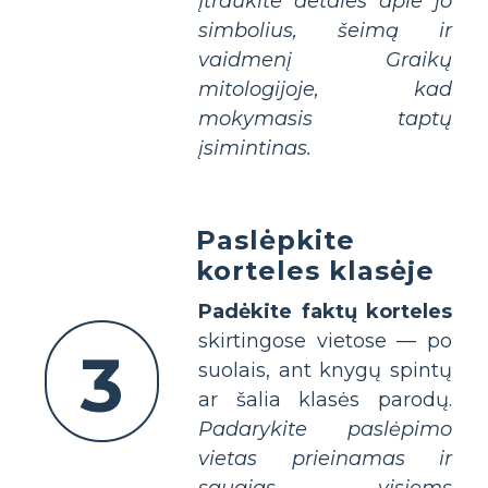
Įtraukite detales apie jo
simbolius, šeimą ir
vaidmenį Graikų
mitologijoje, kad
mokymasis taptų
įsimintinas.
Paslėpkite
korteles klasėje
Padėkite faktų korteles
skirtingose vietose — po
3
suolais, ant knygų spintų
ar šalia klasės parodų.
Padarykite paslėpimo
vietas prieinamas ir
saugias visiems